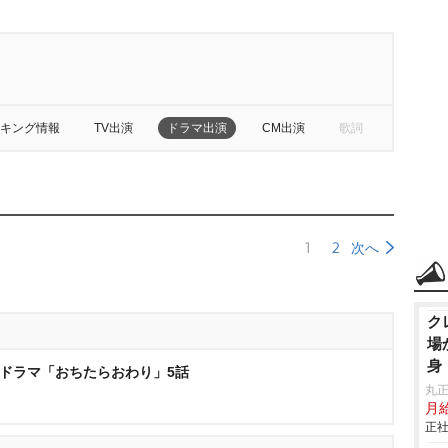
キング情報
TV出演
ドラマ出演
CM出演
歌詞
1
2
次へ
ク
場
身
Y▽ドラマ「おちたらおわり」5話
丸
月給
正社