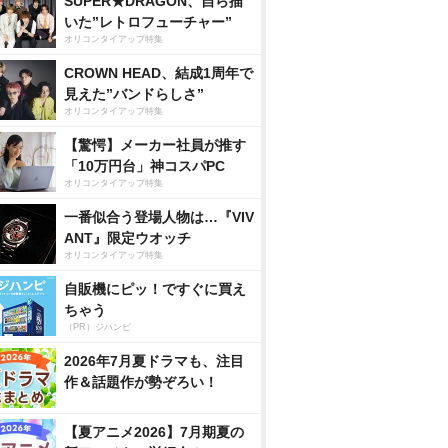
SUPER★DRAGON、自ら描
いた”レトロフューチャー”
オリコンタイアップ特集
CROWN HEAD、結成1周年で
見えた”バンドらしさ”
オリコンタイアップ特集
【驚愕】メーカー社員が推す
「10万円台」神コスパPC
オリコンタイアップ特集
一番似合う登場人物は…『VIV
ANT』限定ウオッチ
オリコンタイアップ特集
自販機にピッ！ですぐに買え
ちゃう
（PR）ジハンピ
2026年7月夏ドラマも、注目
作＆話題作が勢ぞろい！
【夏アニメ2026】7月期夏の