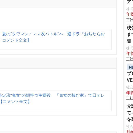
ア
株式
年収
正社
映
、夏の“タワマン・ママ友バトル“へ 連ドラ『おちたらお
ま
・コメント全文】
告
株
年収
正社
N
プ
V
門
社会
年収
特定班“鬼女”の顔持つ主婦役 『鬼女の棲む家』で日テレ
正社
【コメント全文】
介
て
を
可
社会
月給