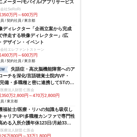
ニメーター/モバイル/アプリサービス
会社SeRoRi
350万円～600万円
員 / 契約社員 / 東京都
像ディレクター「企画立案から完成
で伴走する映像ディレクター」/広
・デザイン・イベント
式会社エレファントストーン
400万円～600万円
員 / 契約社員 / 東京都
失語症・高次脳機能障害へのア
EW
ローチを深化/言語聴覚士院内VF・
E完備・多職種と密に連携してSTの専
性を追求できる環境
医療法人財団 仁医会
350万2,800円～470万2,800円
員 / 東京都
護福祉士/医療・リハの知識も吸収し
キャリアUP!多職種カンファで専門性
高める入所介護年休123日/月給33万
医療法人財団 仁医会
26万800円～33万1,800円