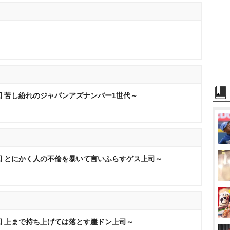
回 苦し紛れのジャパンアズナンバー1世代～
回 とにかく人の不倫を暴いて言いふらすゲス上司～
回 上まで持ち上げては落とす崖ドン上司～