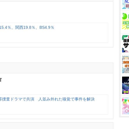
.4％、関西19.8％、BS4.9％
官
罪捜査ドラマで共演 人並み外れた嗅覚で事件を解決