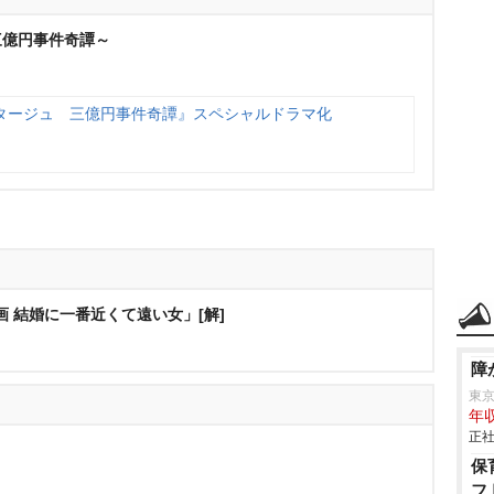
三億円事件奇譚～
タージュ 三億円事件奇譚』スペシャルドラマ化
画 結婚に一番近くて遠い女」[解]
障
東
年収
正社
保
フ