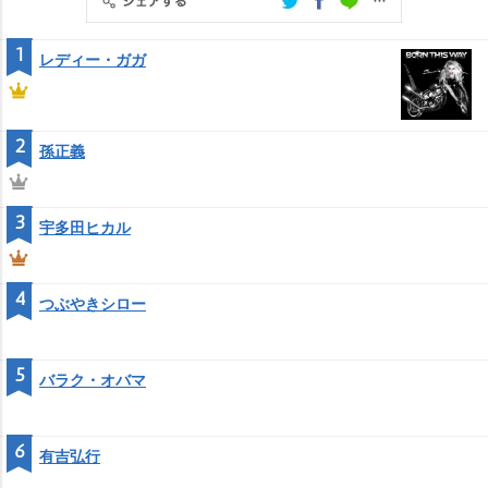
1
レディー・ガガ
2
孫正義
3
宇多田ヒカル
4
つぶやきシロー
5
バラク・オバマ
6
有吉弘行