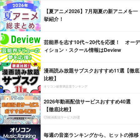
【夏アニメ2026】7月期夏の新アニメを一
挙紹介！
芸能界を志す10代～20代を応援！ オーデ
ィション・スクール情報はDeview
漫画読み放題サブスクおすすめ11選【徹底
比較】
オリコン顧客満足度ランキング
2026年動画配信サービスおすすめ40選
【徹底比較】
CS動画配信サービス20選
毎週の音楽ランキングから、ヒットの推移