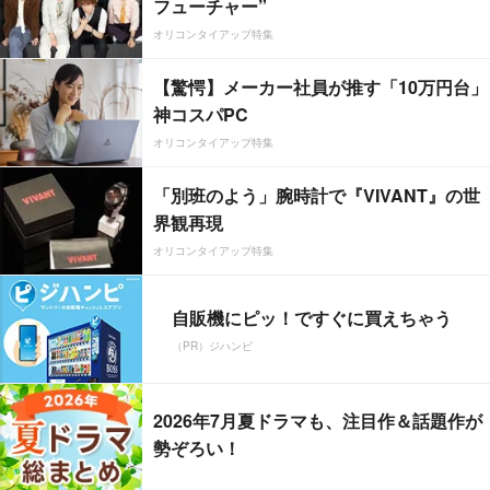
フューチャー”
オリコンタイアップ特集
【驚愕】メーカー社員が推す「10万円台」
神コスパPC
オリコンタイアップ特集
「別班のよう」腕時計で『VIVANT』の世
界観再現
オリコンタイアップ特集
自販機にピッ！ですぐに買えちゃう
（PR）ジハンピ
2026年7月夏ドラマも、注目作＆話題作が
勢ぞろい！