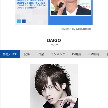
Powered by 
GliaStudios
M
DAIGO
u
だいご
t
e
芸能人TOP
記事
作品
ランキング
TV出演
CM出演