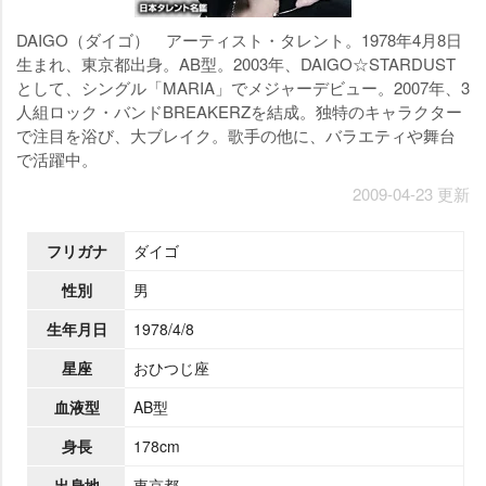
DAIGO（ダイゴ） アーティスト・タレント。1978年4月8日
生まれ、東京都出身。AB型。2003年、DAIGO☆STARDUST
として、シングル「MARIA」でメジャーデビュー。2007年、3
人組ロック・バンドBREAKERZを結成。独特のキャラクター
で注目を浴び、大ブレイク。歌手の他に、バラエティや舞台
で活躍中。
2009-04-23 更新
フリガナ
ダイゴ
性別
男
生年月日
1978/4/8
星座
おひつじ座
血液型
AB型
身長
178cm
出身地
東京都