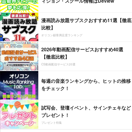
ィション・スクール情報はDeview
漫画読み放題サブスクおすすめ11選【徹底
比較】
オリコン顧客満足度ランキング
2026年動画配信サービスおすすめ40選
【徹底比較】
CS動画配信サービス20選
毎週の音楽ランキングから、ヒットの推移
をチェック！
試写会、登壇イベント、サインチェキなど
プレゼント！
プレゼント特集