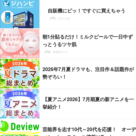
自販機にピッ！ですぐに買えちゃう
（PR）ジハンピ
朝1分貼るだけ！ミルクピールで一日中ず
っとうるツヤ肌
（PR）サボリーノ
2026年7月夏ドラマも、注目作＆話題作が
勢ぞろい！
【夏アニメ2026】7月期夏の新アニメを一
挙紹介！
芸能界を志す10代～20代を応援！ オーデ