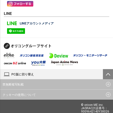
LINE
LINEアカウントメディア
PC版に切り替え
禁無断複写転載
クッキーの使用について
© oricon ME inc.
JASRAC許諾番号：
9009642140Y38026