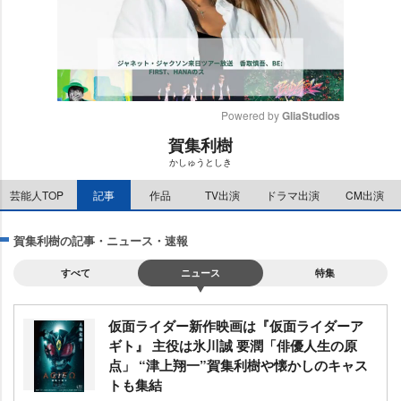
Powered by 
GliaStudios
賀集利樹
M
かしゅうとしき
u
t
芸能人TOP
記事
作品
TV出演
ドラマ出演
CM出演
e
賀集利樹の記事・ニュース・速報
すべて
ニュース
特集
仮面ライダー新作映画は『仮面ライダーア
ギト』 主役は氷川誠 要潤「俳優人生の原
点」 “津上翔一”賀集利樹や懐かしのキャス
トも集結