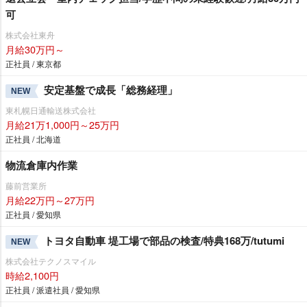
可
株式会社東舟
月給30万円～
正社員 / 東京都
安定基盤で成長「総務経理」
NEW
東札幌日通輸送株式会社
月給21万1,000円～25万円
正社員 / 北海道
物流倉庫内作業
藤前営業所
月給22万円～27万円
正社員 / 愛知県
トヨタ自動車 堤工場で部品の検査/特典168万/tutumi
NEW
株式会社テクノスマイル
時給2,100円
正社員 / 派遣社員 / 愛知県