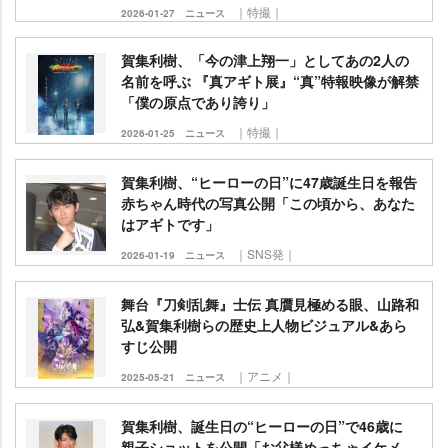
｜特撮｜
2026-01-27
ニュース
賀集利樹、「今の津上翔一」としてあの2人の
名前を呼ぶ 『真アギト展』“真”特報映像が解禁
「僕の原点であり誇り」
｜特撮｜
2026-01-25
ニュース
賀集利樹、“ヒーローの日”に47歳誕生日を報告
赤ちゃん時代の写真公開「この頃から、あなた
はアギトです」
｜SNS発｜
2026-01-19
ニュース
舞台『刀剣乱舞』士伝 真贋見極める眼、山路和
弘&賀集利樹らの歴史上人物ビジュアル&あら
すじ公開
｜アニメ｜
2025-05-21
ニュース
賀集利樹、誕生日の“ヒーローの日”で46歳に
親子ショットを公開「お父様めっちゃイケメ