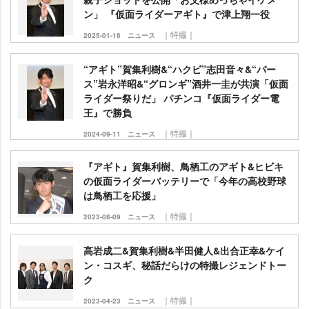
ン」 『仮面ライダーアギト』で津上翔一役
｜特撮｜
2025-01-16
ニュース
“アギト”賀集利樹&“ハクビ”志田音々&“バー
ス”岩永洋昭&“グロンギ”酒井一圭が共演「仮面
ライダー祭りだ」 パチンコ『仮面ライダー電
王』で勝負
｜特撮｜
2024-09-11
ニュース
『アギト』賀集利樹、鳥栖工のアギト&ヒビキ
の仮面ライダーバッテリーで「今年の高校野球
は鳥栖工を応援」
｜特撮｜
2023-08-09
ニュース
高岩成二&賀集利樹&半田健人&出合正幸&ケイ
ン・コスギ、秘話だらけの特撮レジェンドトー
ク
｜特撮｜
2023-04-23
ニュース