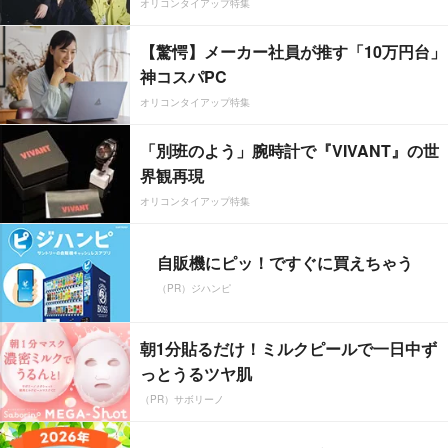
オリコンタイアップ特集
【驚愕】メーカー社員が推す「10万円台」
神コスパPC
オリコンタイアップ特集
「別班のよう」腕時計で『VIVANT』の世
界観再現
オリコンタイアップ特集
自販機にピッ！ですぐに買えちゃう
（PR）ジハンピ
朝1分貼るだけ！ミルクピールで一日中ず
っとうるツヤ肌
（PR）サボリーノ