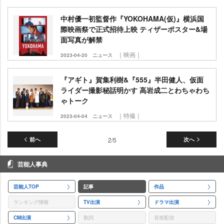
中村優一初監督作『YOKOHAMA(仮)』横浜国
際映画祭で正式招待上映 ティザーポスター&場
面写真が解禁
｜映画｜
2023-04-20
ニュース
『アギト』賀集利樹&『555』半田健人、仮面
ライダー撮影秘話明かす 高岩成二とわちゃわち
ゃトーク
｜特撮｜
2023-04-04
ニュース
前へ
2/5
次へ
芸能人事典
芸能人TOP
記事
作品
ランキング情報
TV出演
ドラマ出演
CM出演
歌詞
音楽配信