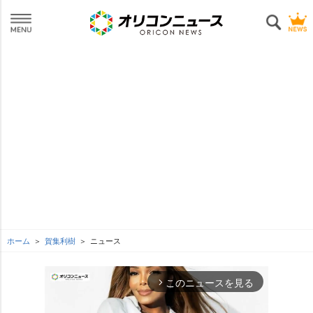
ホーム
賀集利樹
ニュース
このニュースを見る
arrow_forward_ios