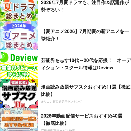
2026年7月夏ドラマも、注目作＆話題作が
勢ぞろい！
【夏アニメ2026】7月期夏の新アニメを一
挙紹介！
芸能界を志す10代～20代を応援！ オーデ
ィション・スクール情報はDeview
漫画読み放題サブスクおすすめ11選【徹底
比較】
オリコン顧客満足度ランキング
2026年動画配信サービスおすすめ40選
【徹底比較】
CS動画配信サービス20選