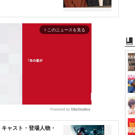
このニュースを見る
arrow_forward_ios
Powered by 
GliaStudios
M
』キャスト・登場人物・
u