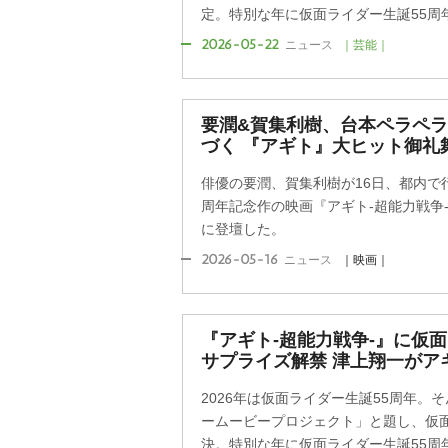
定。特別な年に仮面ライダー生誕55周年
2026-05-22
ニュース
｜芸能｜
要潤&賀集利樹、台本ペラペ
づく 『アギト』大ヒット御礼
俳優の要潤、賀集利樹が16日、都内で
周年記念作の映画『アギト-超能力戦争
に登壇した。
2026-05-16
ニュース
｜映画｜
『アギト-超能力戦争-』に仮
サプライズ解禁 津上翔一がア
2026年は仮面ライダー生誕55周年。
ームービープロジェクト」と題し、仮
決。特別な年に仮面ライダー生誕55周年