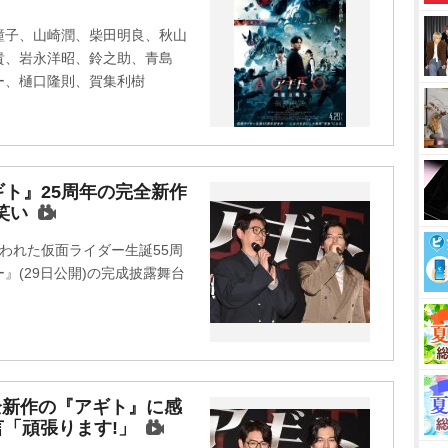
t
瞳子、山崎潤、柴田明良、秋山
e
貴、岩永洋昭、鈴之助、青島
キー、樋口隆則、賀集利樹
ト』25周年の完全新作
笑い
われた仮面ライダー生誕55周
』(29日公開)の完成披露舞台
全新作の『アギト』に感
言「頑張ります!」