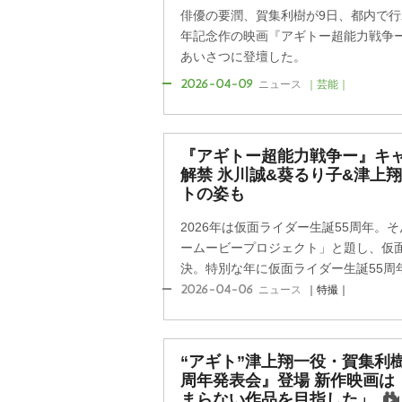
俳優の要潤、賀集利樹が9日、都内で行
年記念作の映画『アギトー超能力戦争ー
あいさつに登壇した。
2026-04-09
ニュース
｜芸能｜
『アギトー超能力戦争ー』キ
解禁 氷川誠&葵るり子&津上
トの姿も
2026年は仮面ライダー生誕55周年。
ームービープロジェクト」と題し、仮
決。特別な年に仮面ライダー生誕55周年
2026-04-06
ニュース
｜特撮｜
“アギト”津上翔一役・賀集利
周年発表会』登場 新作映画は
まらない作品を目指した」