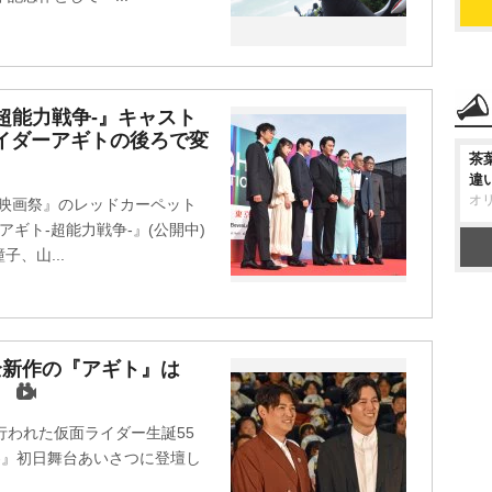
超能力戦争-』キャスト
イダーアギトの後ろで変
茶
違
オ
際映画祭』のレッドカーペット
ギト-超能力戦争-』(公開中)
、山...
全新作の『アギト』は
」
行われた仮面ライダー生誕55
-』初日舞台あいさつに登壇し