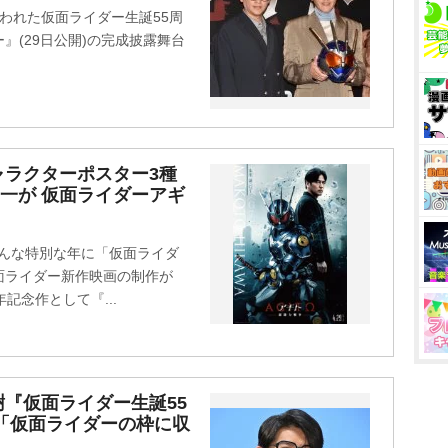
われた仮面ライダー生誕55周
』(29日公開)の完成披露舞台
ャラクターポスター3種
翔一が 仮面ライダーアギ
そんな特別な年に「仮面ライダ
面ライダー新作映画の制作が
記念作として『...
樹『仮面ライダー生誕55
「仮面ライダーの枠に収