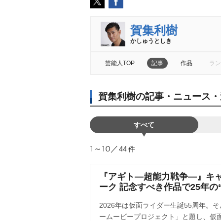
賀集利樹
かしゅうとしき
芸能人TOP
記事
作品
ラン
賀集利樹の記事・ニュース・
すべて
1～10／44
件
『アギト―超能力戦争―』キ
ーク 記念すべき作品で25年の
2026年は仮面ライダー生誕55周年。
ームービープロジェクト」と題し、仮