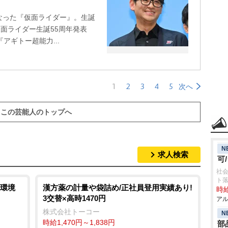
となった『仮面ライダー』。生誕
仮面ライダー生誕55周年発表
アギトー超能力...
1
2
3
4
5
次へ
この芸能人のトップへ
N
求人検索
可
社会
ト
環境
漢方薬の計量や袋詰め/正社員登用実績あり!
時給
3交替×高時1470円
アル
株式会社トーコー
N
時給1,470円～1,838円
部