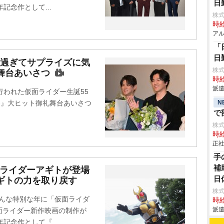
日
記念作として...
株式
時給
アル
「
日
ラ過ぎてサプライズに気
株
舞台あいさつ
時給
派遣
行われた仮面ライダー生誕55
N
-』大ヒット御礼舞台あいさつ
で
株
時給
正社
手
補
面ライダーアギトが登場
日
ギトの力を取り戻す
株
そんな特別な年に「仮面ライダ
時給
派遣
面ライダー新作映画の制作が
記念作として『...