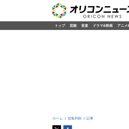
トップ
芸能
音楽
ドラマ&映画
アニメ
ホーム
賀集利樹
記事