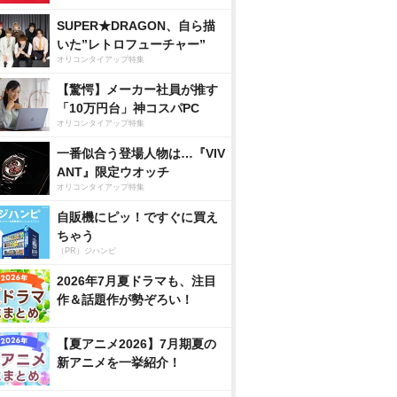
SUPER★DRAGON、自ら描
いた”レトロフューチャー”
オリコンタイアップ特集
【驚愕】メーカー社員が推す
「10万円台」神コスパPC
オリコンタイアップ特集
一番似合う登場人物は…『VIV
ANT』限定ウオッチ
オリコンタイアップ特集
自販機にピッ！ですぐに買え
ちゃう
（PR）ジハンピ
2026年7月夏ドラマも、注目
作＆話題作が勢ぞろい！
【夏アニメ2026】7月期夏の
新アニメを一挙紹介！