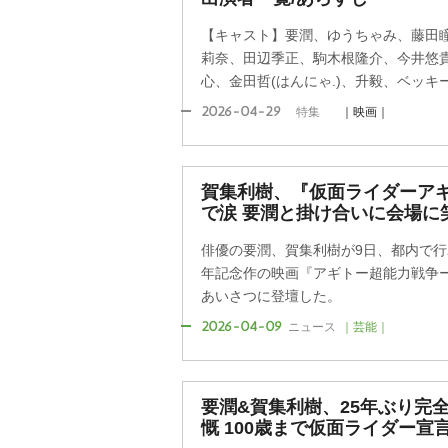
【キャスト】要潤、ゆうちゃみ、藤田
莉奈、田辺季正、駒木根隆介、今井悠
心、金田哲(はんにゃ.)、升毅、ベッ
2026-04-29
特集
｜映画｜
賀集利樹、『仮面ライダーアギ
で涙 要潤と掛け合いに会場に
俳優の要潤、賀集利樹が9日、都内で行
年記念作の映画『アギトー超能力戦争ー
あいさつに登壇した。
2026-04-09
ニュース
｜芸能｜
要潤&賀集利樹、25年ぶり完
慨 100歳まで仮面ライダー宣