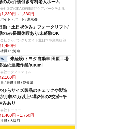
勤のみ/介護付き有料老人ホーム
会社SOYOKAZE/祖師谷ケアパークそよ風
1,230円～1,330円
バイト・パート / 東京都
日勤・土日祝休み」フォークリフト/
勤のみ/長期休暇あり/未経験OK
式会社ジャパンクリエイト北日本事業統括部
1,450円
社員 / 北海道
未経験/トヨタ自動車 田原工場
EW
部品の運搬作業/tutumi
式会社テクノスマイル
2,100円
員 / 派遣社員 / 愛知県
のひらサイズ製品のチェックや製造
助/月収31万以上!4勤2休の2交替+平
休みあり
式会社トーコー
1,400円～1,750円
社員 / 大阪府