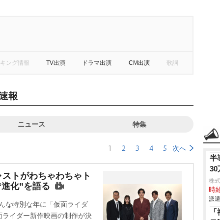
キング情報
TV出演
ドラマ出演
CM出演
歌詞
速報
ニュース
特集
1
2
3
4
5
次へ
半
3
ャストがわちゃわちゃト
株
“進化”を語る
時給
派遣
そんな特別な年に「仮面ライダ
「
面ライダー新作映画の制作が決