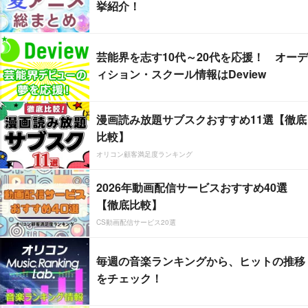
挙紹介！
芸能界を志す10代～20代を応援！ オーデ
ィション・スクール情報はDeview
漫画読み放題サブスクおすすめ11選【徹底
比較】
オリコン顧客満足度ランキング
2026年動画配信サービスおすすめ40選
【徹底比較】
CS動画配信サービス20選
毎週の音楽ランキングから、ヒットの推移
をチェック！