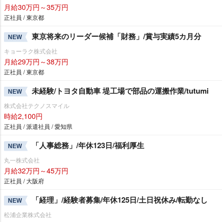
月給30万円～35万円
正社員 / 東京都
東京将来のリーダー候補「財務」/賞与実績5カ月分
NEW
キョーラク株式会社
月給29万円～38万円
正社員 / 東京都
未経験/トヨタ自動車 堤工場で部品の運搬作業/tutumi
NEW
株式会社テクノスマイル
時給2,100円
正社員 / 派遣社員 / 愛知県
「人事総務」/年休123日/福利厚生
NEW
丸一株式会社
月給32万円～45万円
正社員 / 大阪府
「経理」/経験者募集/年休125日/土日祝休み/転勤なし
NEW
松浦企業株式会社