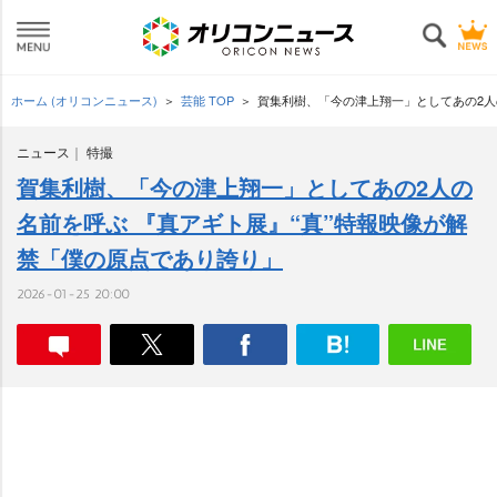
ホーム (オリコンニュース)
芸能 TOP
賀集利樹、「今の津上翔一」としてあの2人
ニュース
特撮
賀集利樹、「今の津上翔一」としてあの2人の
名前を呼ぶ 『真アギト展』“真”特報映像が解
禁「僕の原点であり誇り」
2026-01-25 20:00