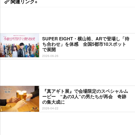
関連リンク+
SUPER EIGHT・横山裕、ARで登場し「待
ち合わせ」を体感 全国5都市10スポット
で展開
2026-06-26
『真アギト展』で会場限定のスペシャルム
ービー “あの3人”の男たちが再会 奇跡
の集大成に
2026-04-22