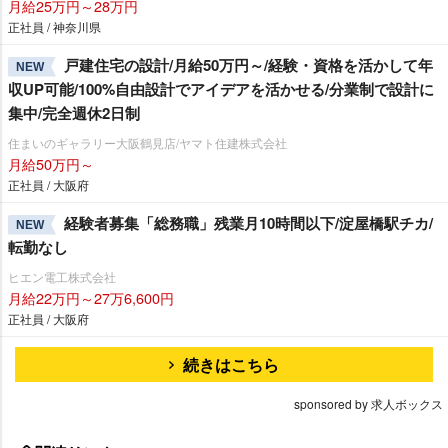
月給25万円～28万円
正社員 / 神奈川県
戸建住宅の設計/月給50万円～/経験・資格を活かして年
NEW
収UP可能/100%自由設計でアイデアを活かせる/分業制で設計に
集中/完全週休2日制
住まいのギャラリー大阪鶴見店/ヤマト住建株式会社
月給50万円～
正社員 / 大阪府
経験者募集「総務職」残業月10時間以下/淀屋橋駅チカ/
NEW
転勤なし
ヒエン電工株式会社
月給22万円～27万6,600円
正社員 / 大阪府
続きはこちら
sponsored by 求人ボックス