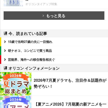
オリコンタイアップ特集
もっと見る
今、読まれている記事
15歳で当時27歳の夫に一目惚れ
研ナオコ、コンビニで買う商品
芸能界、海外への移住報告相次ぐ
オリコン インフォメーション
2026年7月夏ドラマも、注目作＆話題作が
勢ぞろい！
【夏アニメ2026】7月期夏の新アニメを一