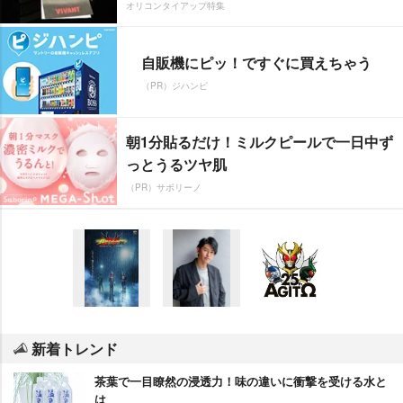
オリコンタイアップ特集
自販機にピッ！ですぐに買えちゃう
（PR）ジハンピ
朝1分貼るだけ！ミルクピールで一日中ず
っとうるツヤ肌
（PR）サボリーノ
新着トレンド
茶葉で一目瞭然の浸透力！味の違いに衝撃を受ける水と
は