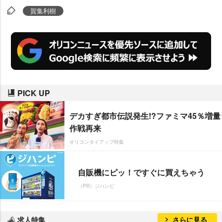
賀集利樹
PICK UP
デカすぎ都市伝説発生!?ファミマ45％増量
作戦再来
オリコンタイアップ特集
自販機にピッ！ですぐに買えちゃう
（PR）ジハンピ
求人特集
さらに見る