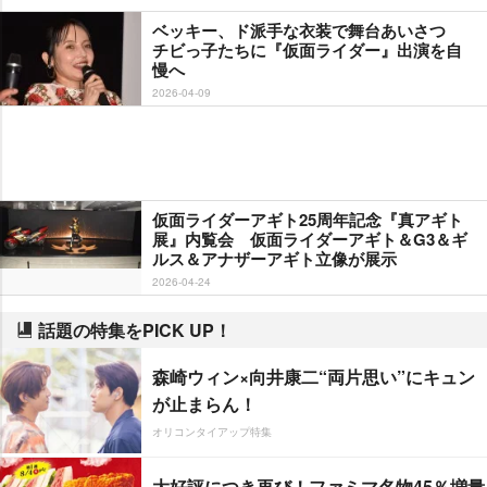
ベッキー、ド派手な衣装で舞台あいさつ
チビっ子たちに『仮面ライダー』出演を自
慢へ
2026-04-09
仮面ライダーアギト25周年記念『真アギト
展』内覧会 仮面ライダーアギト＆G3＆ギ
ルス＆アナザーアギト立像が展示
2026-04-24
話題の特集をPICK UP！
森崎ウィン×向井康二“両片思い”にキュン
が止まらん！
オリコンタイアップ特集
大好評につき再び！ファミマ名物45％増量