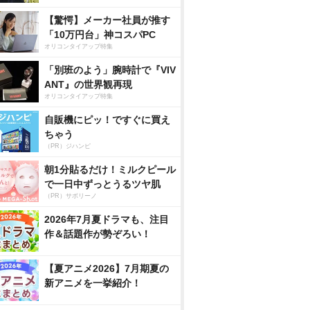
【驚愕】メーカー社員が推す
「10万円台」神コスパPC
オリコンタイアップ特集
「別班のよう」腕時計で『VIV
ANT』の世界観再現
オリコンタイアップ特集
自販機にピッ！ですぐに買え
ちゃう
（PR）ジハンピ
朝1分貼るだけ！ミルクピール
で一日中ずっとうるツヤ肌
（PR）サボリーノ
2026年7月夏ドラマも、注目
作＆話題作が勢ぞろい！
【夏アニメ2026】7月期夏の
新アニメを一挙紹介！