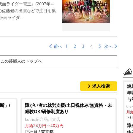
面ライダー電王』(2007年～
役の佐藤健の出演などで注目を集
面ライダ...
1
2
3
4
5
前へ
次へ
この芸能人のトップへ
求人検索
焼
年
与
断」/
障がい者の就労支援/土日祝休み/無資格・未
いた
経験OK/研修制度あり
月給
正社
kotrio紹介品川支店
障
月給24万円～40万円
正社員 / 東京都
休