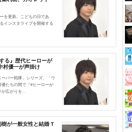
t
e
ターを更新。こどもの日であ
するインスタライブを開催する
にする』歴代ヒーローが
中村優一が声掛け
スーパー戦隊」シリーズ、「ウ
俳優たちの間で『#ヒーローが
広がりを...
樹が一般女性と結婚 T