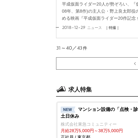
平成仮面ライダー20人が勢ぞろい、『仮
08年、第8作)の主人公・野上良太郎
める映画『平成仮面ライダー20作記念 仮
2018-12-29
ニュース
｜特撮｜
31～40／43
件
求人特集
マンション設備の「点検・診
NEW
土日休み
株式会社東急コミュニティー
月給28万5,000円～38万5,000円
正社員 / 東京都