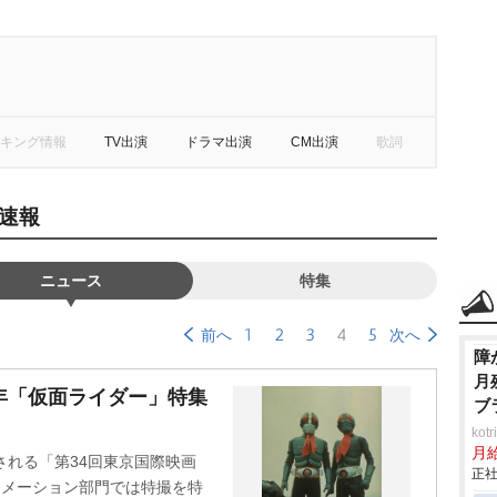
キング情報
TV出演
ドラマ出演
CM出演
歌詞
速報
ニュース
特集
1
2
3
4
5
前へ
次へ
障
月
年「仮面ライダー」特集
ブ
ko
月
される「第34回東京国際映画
正社
アニメーション部門では特撮を特