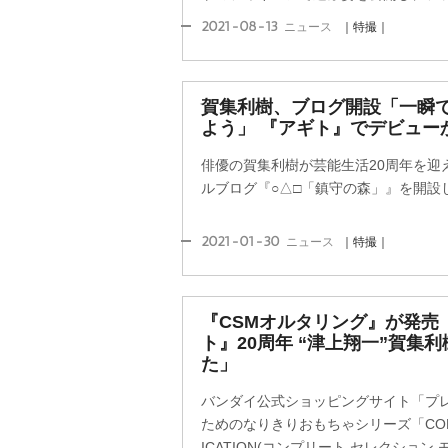
2021-08-13
ニュース
｜特撮｜
賀集利樹、ブログ開設「一瞬
よう」 『アギト』でデビュー
俳優の賀集利樹が芸能生活20周年を迎え
ルブログ『○△□「鎮守の森」』を開設
2021-01-30
ニュース
｜特撮｜
『CSMオルタリング』が発売
ト』20周年 “津上翔一”賀集
た」
バンダイ公式ショッピングサイト「プ
ためのなりきりおもちゃシリーズ「COMPLE
ICATION(コンプリート セレクション 