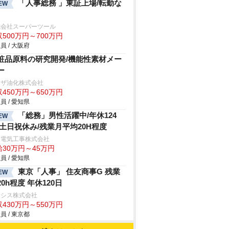
「人事総務 」東証上場/転勤な
EW
式会社スーパーツール
500万円～700万円
員 / 大阪府
粧品原料の研究開発/機能性素材メー
ー
リザ油化株式会社
450万円～650万円
員 / 愛知県
「総務」男性活躍中/年休124
EW
/土日祝休み/残業月平均20H程度
和電気工事株式会社
給30万円～45万円
員 / 愛知県
東京「人事」 住友商事G 残業
EW
20h程度 年休120日
ラシス株式会社
430万円～550万円
員 / 東京都