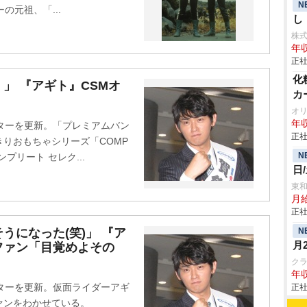
N
の元祖、「...
し
株
年収
正社
化
」 『アギト』CSMオ
カ
オ
年収
ターを更新。「プレミアムバン
正社
りおもちゃシリーズ「COMP
N
(コンプリート セレク...
日
東
月
正社
N
うになった(笑)」 『ア
月
ファン「目覚めよその
ク
年収
ターを更新。仮面ライダーアギ
正社
ァンをわかせている。