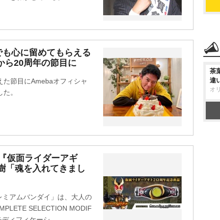
でも心に留めてもらえる
から20周年の節目に
茶
違
た節目にAmebaオフィシャ
オ
した。
 『仮面ライダーアギ
利樹「魂を入れてきまし
レミアムバンダイ」は、大人の
TE SELECTION MODIF
モディフィケーシ...