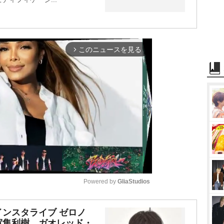
このニュースを見る
arrow_forward_ios
Powered by 
GliaStudios
M
ンスタライブ ゼロノ
賀集利樹、ガオレッド・
u