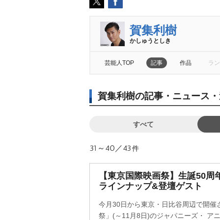
賀集利樹
かしゅうとしき
芸能人TOP
記事
作品
ラン
賀集利樹の記事・ニュース・
すべて
31～40／43
件
【東京国際映画祭】生誕50周
ラインナップ&登壇ゲスト
今月30日から東京・日比谷周辺で開催
祭」(～11月8日)のジャパニーズ・ 