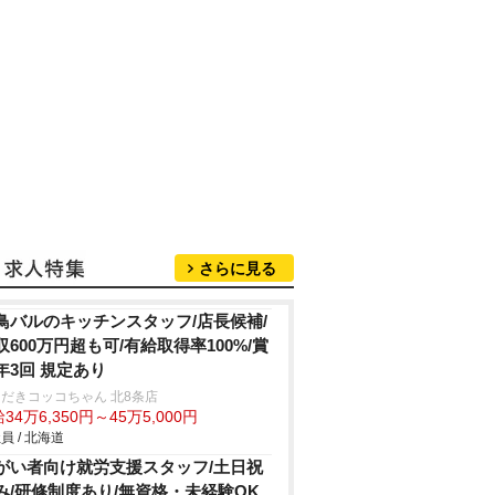
さらに見る
鳥バルのキッチンスタッフ/店長候補/
収600万円超も可/有給取得率100%/賞
年3回 規定あり
だきコッコちゃん 北8条店
34万6,350円～45万5,000円
員 / 北海道
がい者向け就労支援スタッフ/土日祝
み/研修制度あり/無資格・未経験OK