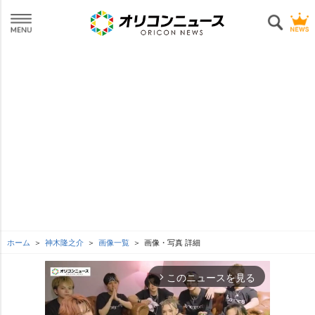
ホーム
神木隆之介
画像一覧
画像・写真 詳細
このニュースを見る
arrow_forward_ios