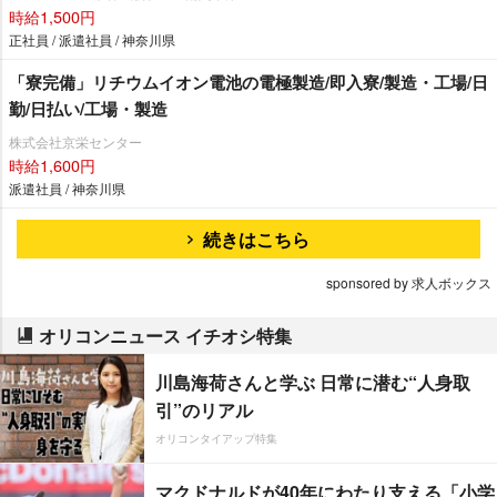
時給1,500円
正社員 / 派遣社員 / 神奈川県
「寮完備」リチウムイオン電池の電極製造/即入寮/製造・工場/日
勤/日払い/工場・製造
株式会社京栄センター
時給1,600円
派遣社員 / 神奈川県
続きはこちら
sponsored by 求人ボックス
オリコンニュース イチオシ特集
川島海荷さんと学ぶ 日常に潜む“人身取
引”のリアル
オリコンタイアップ特集
マクドナルドが40年にわたり支える「小学