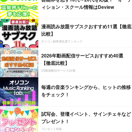
ィション・スクール情報はDeview
漫画読み放題サブスクおすすめ11選【徹底
比較】
オリコン顧客満足度ランキング
2026年動画配信サービスおすすめ40選
【徹底比較】
CS動画配信サービス20選
毎週の音楽ランキングから、ヒットの推移
をチェック！
試写会、登壇イベント、サインチェキなど
プレゼント！
プレゼント特集