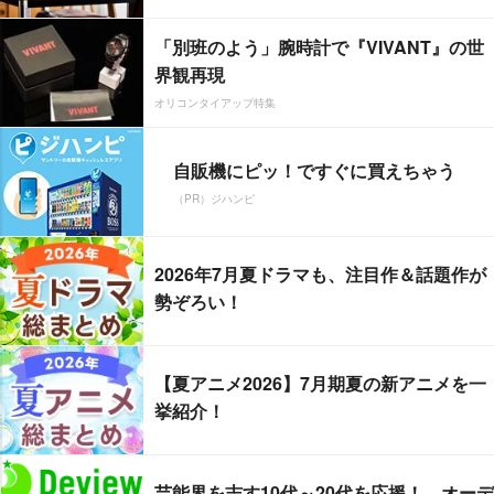
「別班のよう」腕時計で『VIVANT』の世
界観再現
オリコンタイアップ特集
自販機にピッ！ですぐに買えちゃう
（PR）ジハンピ
2026年7月夏ドラマも、注目作＆話題作が
勢ぞろい！
【夏アニメ2026】7月期夏の新アニメを一
挙紹介！
芸能界を志す10代～20代を応援！ オーデ