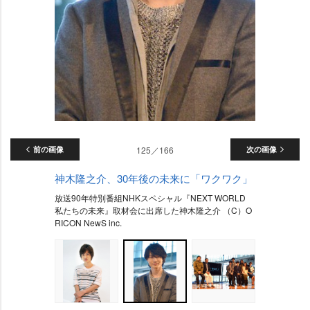
前の画像
125／166
次の画像
神木隆之介、30年後の未来に「ワクワク」
放送90年特別番組NHKスペシャル『NEXT WORLD
私たちの未来』取材会に出席した神木隆之介 （C）O
RICON NewS inc.