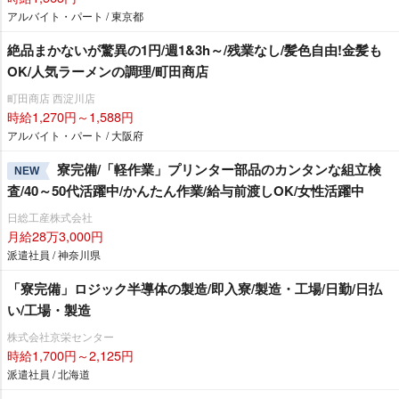
アルバイト・パート / 東京都
絶品まかないが驚異の1円/週1&3h～/残業なし/髪色自由!金髪も
OK/人気ラーメンの調理/町田商店
町田商店 西淀川店
時給1,270円～1,588円
アルバイト・パート / 大阪府
寮完備/「軽作業」プリンター部品のカンタンな組立検
NEW
査/40～50代活躍中/かんたん作業/給与前渡しOK/女性活躍中
日総工産株式会社
月給28万3,000円
派遣社員 / 神奈川県
「寮完備」ロジック半導体の製造/即入寮/製造・工場/日勤/日払
い/工場・製造
株式会社京栄センター
時給1,700円～2,125円
派遣社員 / 北海道