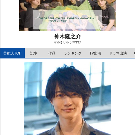
神木隆之介
かみきりゅうのすけ
M
芸能人TOP
記事
作品
ランキング
TV出演
ドラマ出演
u
t
e