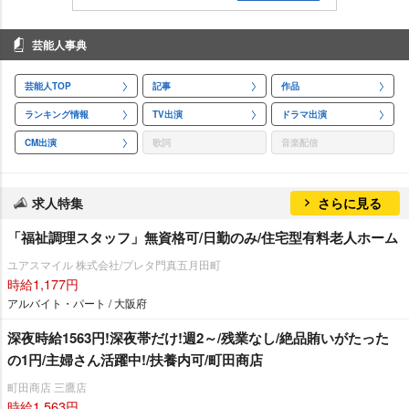
芸能人事典
芸能人TOP
記事
作品
ランキング情報
TV出演
ドラマ出演
CM出演
歌詞
音楽配信
求人特集
さらに見る
「福祉調理スタッフ」無資格可/日勤のみ/住宅型有料老人ホーム
ユアスマイル 株式会社/プレタ門真五月田町
時給1,177円
アルバイト・パート / 大阪府
深夜時給1563円!深夜帯だけ!週2～/残業なし/絶品賄いがたった
の1円/主婦さん活躍中!/扶養内可/町田商店
町田商店 三鷹店
時給1,563円