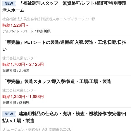
「福祉調理スタッフ」無資格可/シフト相談可/特別養護
NEW
老人ホーム
社会福祉法人美生会/特別養護老人ホーム ヴィラージュ中原
時給1,226円～
アルバイト・パート / 神奈川県
「寮完備」PETシートの製造/運搬/即入寮/製造・工場/日勤/日払
い
株式会社京栄センター
時給1,700円～2,125円
派遣社員 / 北海道
「寮完備」製造スタッフ/即入寮/製造・工場/工場・製造
株式会社京栄センター
時給1,350円～1,688円
派遣社員 / 愛知県
建築用製品の仕込み・充填・検査・機械操作/寮完備/日
NEW
払い/工場・製造
UTエージェント株式会社AGT南関東第二CU