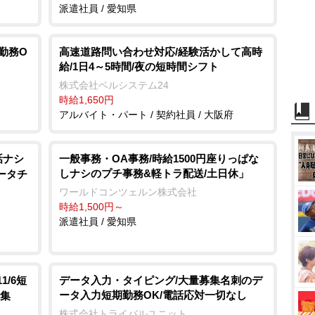
派遣社員 / 愛知県
勤務O
高速道路問い合わせ対応/経験活かして高時
給/1日4～5時間/夜の短時間シフト
株式会社ベルシステム24
時給1,650円
アルバイト・パート / 契約社員 / 大阪府
話ナシ
一般事務・OA事務/時給1500円座りっぱな
しナシのプチ事務&軽トラ配送/土日休」
ータチ
ワールドコンツェルン株式会社
時給1,500円～
派遣社員 / 愛知県
1/6短
データ入力・タイピング/大量募集名刺のデ
ータ入力短期勤務OK/電話応対一切なし
募集
株式会社トライバルユニット