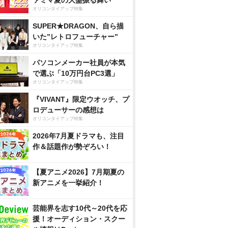
ァミマ夏の大盤振る舞い
オリコンタイアップ特集
SUPER★DRAGON、自ら描
いた”レトロフューチャー”
オリコンタイアップ特集
パソコンメーカー社員が本気
で選ぶ「10万円台PC3選」
オリコンタイアップ特集
『VIVANT』限定ウオッチ、プ
ロデューサーの感想は
オリコンタイアップ特集
2026年7月夏ドラマも、注目
作＆話題作が勢ぞろい！
【夏アニメ2026】7月期夏の
新アニメを一挙紹介！
芸能界を志す10代～20代を応
援！オーディション・スクー