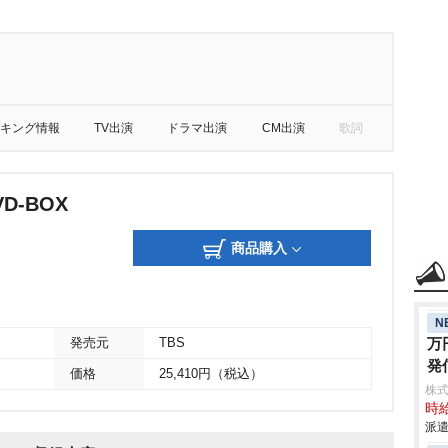
キング情報
TV出演
ドラマ出演
CM出演
歌詞
D-BOX
商品購入
N
万
発売元
TBS
発
価格
25,410円（税込）
株
時給
派遣