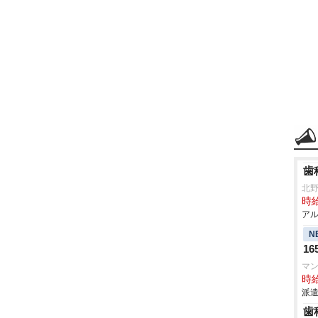
歯
北
時給
アル
N
1
マ
時給
派遣
歯