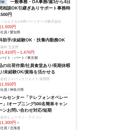
一般事務・OA事務/週3から4日
EW
間相談OK引継ぎありサポート事務時
500円
ーソルエクセルHRパートナーズ株式会社
1,500円
社員 / 愛知県
科助手/未経験OK・扶養内勤務OK
歯科 五反野
1,410円～1,470円
バイト・パート / 東京都
品の出荷作業/社員食堂あり/長期休暇
り/未経験OK/資格を活かせる
会社ジャパンクリエイト 採用部
1,550円
社員 / 神奈川県
ールセンター「テレフォンオペレー
ー」/オープニング500名簡単キャン
ーンお問い合わせ対応/短期
式会社ヒューマン・ライジン
1,300円～
社員 / 北海道