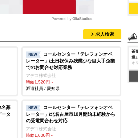
Powered by 
GliaStudios
求人検索
M
u
茶
t
コールセンター「テレフォンオペ
NEW
違
レーター」/土日祝休み残業少な目大手企業
e
オ
でのお問合せ対応業務
アデコ株式会社
時給1,520円～
派遣社員 / 愛知県
数名募
コールセンター「テレフォンオペ
NEW
データ
レーター」/北名古屋市10月開始未経験から
の受電問合わせ対応
アデコ株式会社
時給1,600円～