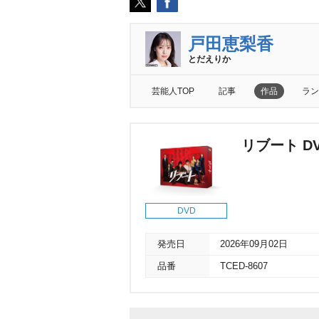
戸田恵梨香
とだえりか
芸能人TOP
記事
作品
ラン
リブート DV
DVD
発売日
2026年09月02日
品番
TCED-8607