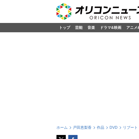
トップ
芸能
音楽
ドラマ&映画
アニメ
ホーム
戸田恵梨香
作品
DVD
リブート 