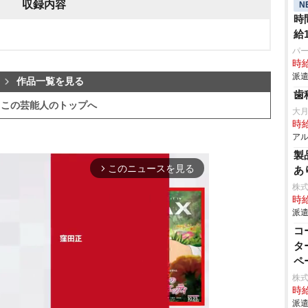
収録内容
N
時
給1
パ
時給
派遣
作品一覧を見る
歯
この芸能人のトップへ
大月
時給
アル
製
このニュースを見る
あ
arrow_forward_ios
株式
時給
派遣
コ
タ
ペ
株
時給
派遣