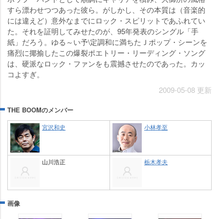
すら漂わせつつあった彼ら。がしかし、その本質は（音楽的
には違えど）意外なまでにロック・スピリットであふれてい
た。それを証明してみせたのが、95年発表のシングル「手
紙」だろう。ゆる～い予\定調和に満ちたＪポップ・シーンを
痛烈に揶揄したこの爆裂ポエトリー・リーディング・ソング
は、硬派なロック・ファンをも震撼させたのであった。カッ
コよすぎ。
2009-05-08 更新
THE BOOMのメンバー
宮沢和史
小林孝至
山川浩正
栃木孝夫
画像