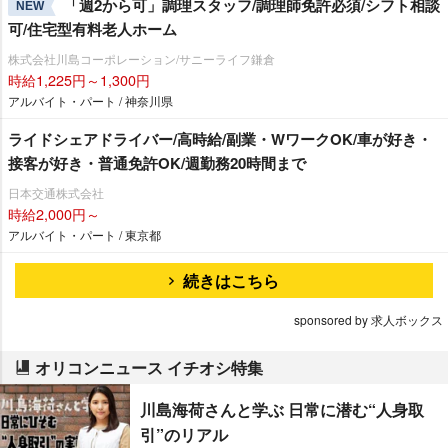
「週2から可」調理スタッフ/調理師免許必須/シフト相談
NEW
可/住宅型有料老人ホーム
株式会社川島コーポレーション/サニーライフ鎌倉
時給1,225円～1,300円
アルバイト・パート / 神奈川県
ライドシェアドライバー/高時給/副業・WワークOK/車が好き・
接客が好き・普通免許OK/週勤務20時間まで
日本交通株式会社
時給2,000円～
アルバイト・パート / 東京都
続きはこちら
sponsored by 求人ボックス
オリコンニュース イチオシ特集
川島海荷さんと学ぶ 日常に潜む“人身取
引”のリアル