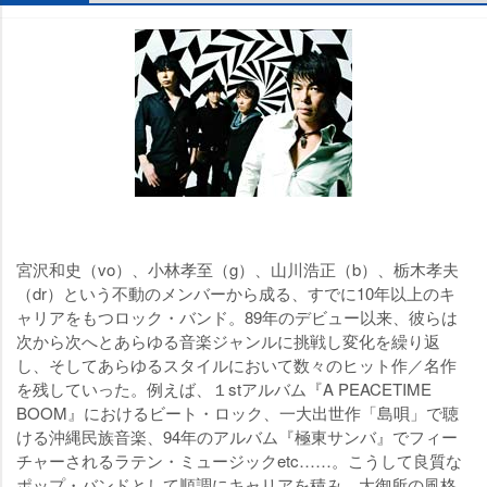
宮沢和史（vo）、小林孝至（g）、山川浩正（b）、栃木孝夫
（dr）という不動のメンバーから成る、すでに10年以上のキ
ャリアをもつロック・バンド。89年のデビュー以来、彼らは
次から次へとあらゆる音楽ジャンルに挑戦し変化を繰り返
し、そしてあらゆるスタイルにおいて数々のヒット作／名作
を残していった。例えば、１stアルバム『A PEACETIME
BOOM』におけるビート・ロック、一大出世作「島唄」で聴
ける沖縄民族音楽、94年のアルバム『極東サンバ』でフィー
チャーされるラテン・ミュージックetc……。こうして良質な
ポップ・バンドとして順調にキャリアを積み、大御所の風格