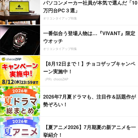
パソコンメーカー社員が本気で選んだ「10
万円台PC３選」
オリコンタイアップ特集
一番似合う登場人物は…『VIVANT』限定
ウオッチ
オリコンタイアップ特集
【8月12日まで！】チョコザップキャンペ
ーン実施中！
（PR）chocoZAP
2026年7月夏ドラマも、注目作＆話題作が
勢ぞろい！
【夏アニメ2026】7月期夏の新アニメを一
挙紹介！