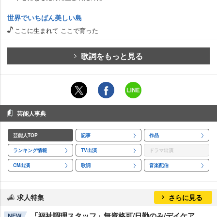
世界でいちばん美しい島
ここに生まれて ここで育った
歌詞をもっと見る
芸能人事典
芸能人TOP
記事
作品
ランキング情報
TV出演
ドラマ出演
CM出演
歌詞
音楽配信
求人特集
さらに見る
「福祉調理スタッフ」無資格可/日勤のみ/デイケア
NEW