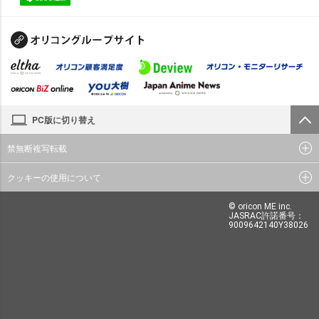
PC版に切り替え
禁無断複写転載
クッキーの使用について
© oricon ME inc.
JASRAC許諾番号：
9009642140Y38026