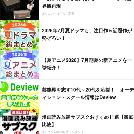
界観再現
オリコンタイアップ特集
2026年7月夏ドラマも、注目作＆話題作が
勢ぞろい！
【夏アニメ2026】7月期夏の新アニメを一
挙紹介！
芸能界を志す10代～20代を応援！ オーデ
ィション・スクール情報はDeview
漫画読み放題サブスクおすすめ11選【徹底
比較】
オリコン顧客満足度ランキング