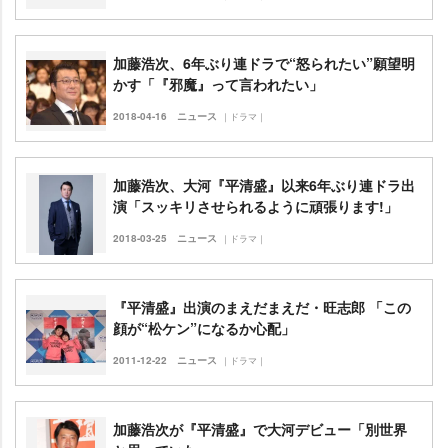
加藤浩次、6年ぶり連ドラで“怒られたい”願望明
かす「『邪魔』って言われたい」
2018-04-16
ニュース
｜ドラマ｜
加藤浩次、大河『平清盛』以来6年ぶり連ドラ出
演「スッキリさせられるように頑張ります!」
2018-03-25
ニュース
｜ドラマ｜
『平清盛』出演のまえだまえだ・旺志郎 「この
顔が“松ケン”になるか心配」
2011-12-22
ニュース
｜ドラマ｜
加藤浩次が『平清盛』で大河デビュー「別世界