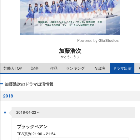
Powered by 
GliaStudios
加藤浩次
M
かとうこうじ
u
t
芸能人TOP
記事
作品
ランキング
TV出演
ドラマ出演
e
加藤浩次のドラマ出演情報
2018
2018-04-22～
ブラックペアン
TBS系列 21:00～21:54