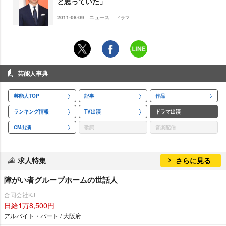
と思っていた」
2011-08-09
ニュース
｜ドラマ｜
芸能人事典
芸能人TOP
記事
作品
ランキング情報
TV出演
ドラマ出演
CM出演
歌詞
音楽配信
求人特集
さらに見る
障がい者グループホームの世話人
合同会社KJ
日給1万8,500円
アルバイト・パート / 大阪府