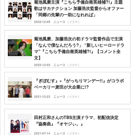
菊池風磨主演『こちら予備自衛英雄補?!』主題
歌はサカナクション 加藤浩次監督からオファー
「同郷の先輩の一助になれれば」
2025-12-09
ニュース
｜ドラマ｜
菊池風磨、加藤浩次の初ドラマ監督作品で主演
「なんで僕なんだろう?」 “新しいヒーロードラ
マ”『こちら予備自衛英雄補?!』【コメント全
文】
2025-12-02
ニュース
｜ドラマ｜
『ぎぼむす』×『がっちりマンデー!!』がコラボ
ベーカリー麦田が大企業に!?
2021-12-23
ニュース
｜ドラマ｜
田村正和さんのTBS主演ドラマ、初配信決定
『協奏曲』『オヤジぃ。』
2021-07-14
ニュース
｜ドラマ｜