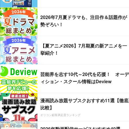
2026年7月夏ドラマも、注目作＆話題作が
勢ぞろい！
【夏アニメ2026】7月期夏の新アニメを一
挙紹介！
芸能界を志す10代～20代を応援！ オーデ
ィション・スクール情報はDeview
漫画読み放題サブスクおすすめ11選【徹底
比較】
オリコン顧客満足度ランキング
2026年動画配信サービスおすすめ40選