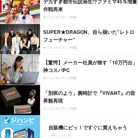
デカすぎ都市伝説発生!?ファミマ45％増量
作戦再来
オリコンタイアップ特集
SUPER★DRAGON、自ら描いた”レトロ
フューチャー”
オリコンタイアップ特集
【驚愕】メーカー社員が推す「10万円台」
神コスパPC
オリコンタイアップ特集
「別班のよう」腕時計で『VIVANT』の世
界観再現
オリコンタイアップ特集
自販機にピッ！ですぐに買えちゃう
（PR）ジハンピ