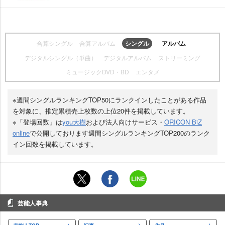
合算シングル
合算アルバム
シングル
アルバム
デジタルシングル（単曲）
デジタルアルバム
ストリーミング
ミュージックDVD・BD
エンタメ
※週間シングルランキングTOP50にランクインしたことがある作品
を対象に、推定累積売上枚数の上位20件を掲載しています。
※「登場回数」は
you大樹
および法人向けサービス・
ORICON BiZ
online
で公開しております週間シングルランキングTOP200のランク
イン回数を掲載しています。
芸能人事典