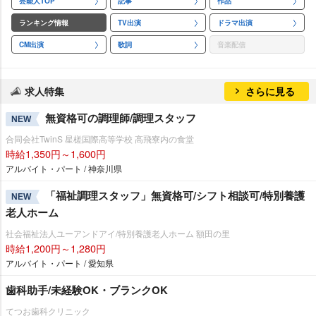
芸能人TOP
記事
作品
ランキング情報
TV出演
ドラマ出演
CM出演
歌詞
音楽配信
求人特集
さらに見る
無資格可の調理師/調理スタッフ
NEW
合同会社TwinS 星槎国際高等学校 高飛寮内の食堂
時給1,350円～1,600円
アルバイト・パート / 神奈川県
「福祉調理スタッフ」無資格可/シフト相談可/特別養護
NEW
老人ホーム
社会福祉法人ユーアンドアイ/特別養護老人ホーム 額田の里
時給1,200円～1,280円
アルバイト・パート / 愛知県
歯科助手/未経験OK・ブランクOK
てつお歯科クリニック