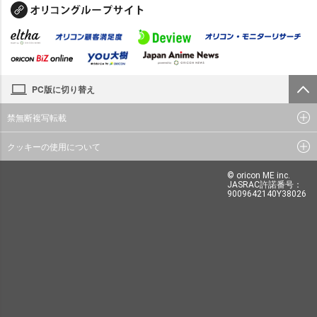
PC版に切り替え
禁無断複写転載
クッキーの使用について
© oricon ME inc.
JASRAC許諾番号：
9009642140Y38026