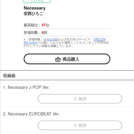
シングル
Necessary
安西ひろこ
最高順位：
37
位
登場回数：
4
回
※「登場回数」は
you大樹
および法人向けサービス・
ORICON
BiZ online
で公開しております週間シングルランキングTOP200
のランクイン回数を掲載しています。
商品購入
収録曲
1. Necessary J-POP Ver.
歌詞
2. Necessary EUROBEAT Ver.
歌詞