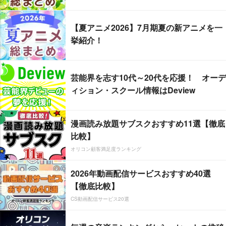
【夏アニメ2026】7月期夏の新アニメを一
挙紹介！
芸能界を志す10代～20代を応援！ オーデ
ィション・スクール情報はDeview
漫画読み放題サブスクおすすめ11選【徹底
比較】
オリコン顧客満足度ランキング
2026年動画配信サービスおすすめ40選
【徹底比較】
CS動画配信サービス20選