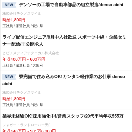
デンソーの工場で自動車部品の組立製造/denso aichi
NEW
株式会社テクノスマイル
時給1,800円
正社員 / 派遣社員 / 愛知県
ライブ配信エンジニア/8月中入社歓迎 スポーツ中継・企業セミ
ナー配信/非公開求人
ヒビノメディアテクニカル株式会社
年収400万円～600万円
正社員 / 派遣社員 / 大阪府
寮完備で住み込みOK!カンタン軽作業のお仕事 denso
NEW
aichi
株式会社テクノスマイル
時給1,800円
正社員 / 派遣社員 / 愛知県
業界未経験OK!採用強化中!/営業スタッフ/20代平均年収555万
ジャガー・ランドローバー天白
年収448万円～901万6,000円