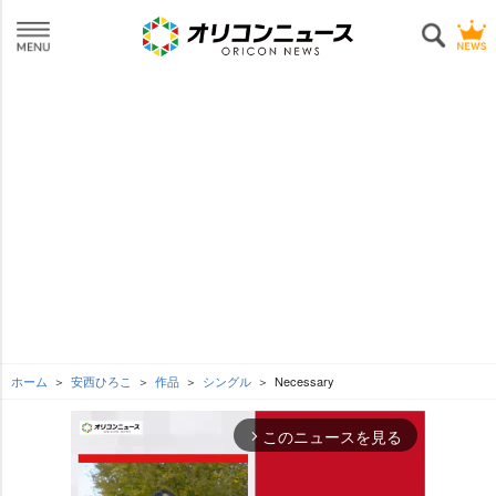
ホーム
安西ひろこ
作品
シングル
Necessary
このニュースを見る
arrow_forward_ios