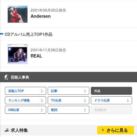
2001年09月05日発売
Andersen
CDアルバム売上TOP1作品
2001年11月28日発売
REAL
芸能人事典
芸能人TOP
記事
作品
ランキング情報
TV出演
ドラマ出演
CM出演
歌詞
音楽配信
求人特集
さらに見る