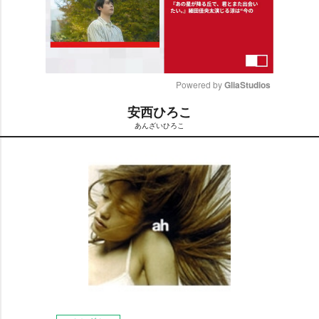
Powered by 
GliaStudios
安西ひろこ
M
あんざいひろこ
u
t
e