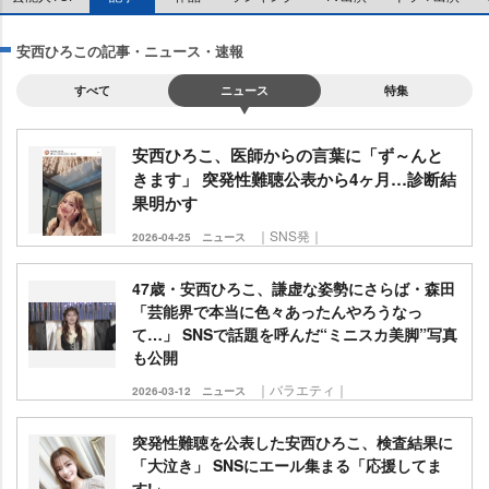
安西ひろこの記事・ニュース・速報
すべて
ニュース
特集
安西ひろこ、医師からの言葉に「ず～んと
きます」 突発性難聴公表から4ヶ月…診断結
果明かす
｜SNS発｜
2026-04-25
ニュース
47歳・安西ひろこ、謙虚な姿勢にさらば・森田
「芸能界で本当に色々あったんやろうなっ
て…」 SNSで話題を呼んだ“ミニスカ美脚”写真
も公開
｜バラエティ｜
2026-03-12
ニュース
突発性難聴を公表した安西ひろこ、検査結果に
「大泣き」 SNSにエール集まる「応援してま
す!」