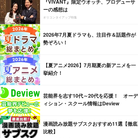
『VIVANT』限定ウオッチ、プロデューサ
ーの感想は
オリコンタイアップ特集
2026年7月夏ドラマも、注目作＆話題作が
勢ぞろい！
【夏アニメ2026】7月期夏の新アニメを一
挙紹介！
芸能界を志す10代～20代を応援！ オーデ
ィション・スクール情報はDeview
漫画読み放題サブスクおすすめ11選【徹底
比較】