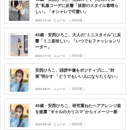
丈”私服コーデに反響「抜群のスタイル素晴ら
しい」「オシャレで可愛い」
｜SNS発｜
2024-12-18
ニュース
45歳・安西ひろこ、大人の“ミニスタイル”に反
響「ミニ姿珍しい」「いつでもファッションリ
ーダー」
｜SNS発｜
2024-11-12
ニュース
安西ひろこ、誹謗中傷をポジティブに…“対
策”明かす 「どうでもいい人になりたくない」
｜SNS発｜
2024-09-21
ニュース
45歳・安西ひろこ、研究重ねたヘアアレンジ姿
を披露 “ギャルのカリスマ”からイメージ一新
｜SNS発｜
2024-09-19
ニュース