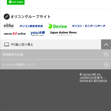
PC版に切り替え
禁無断複写転載
クッキーの使用について
© oricon ME inc.
JASRAC許諾番号：
9009642140Y38026