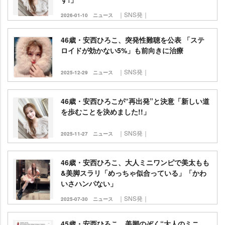
｜SNS発｜
2026-01-10
ニュース
46歳・安西ひろこ、突発性難聴を公表 「ステ
ロイドが効かない5%」も前向きに治療
｜SNS発｜
2025-12-29
ニュース
46歳・安西ひろこが“再出発”と決意「新しい道
を歩むことを決めました!!」
｜SNS発｜
2025-11-27
ニュース
46歳・安西ひろこ、大人ミニワンピで美太もも
&美脚スラリ「めっちゃ似合っている」「かわ
いさハンパない」
｜SNS発｜
2025-07-30
ニュース
45歳・安西ひろこ、美脚のぞく“大人のミニ