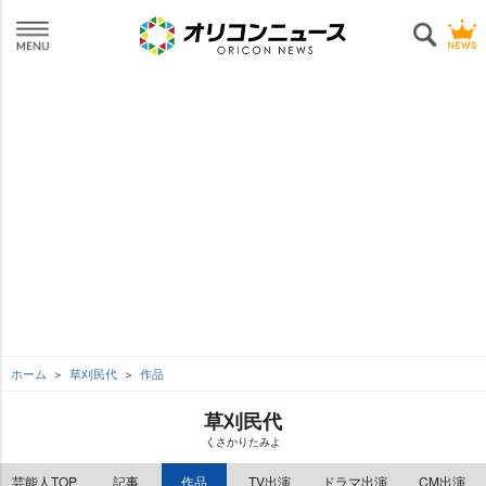
ホーム
草刈民代
作品
草刈民代
くさかりたみよ
芸能人TOP
記事
作品
TV出演
ドラマ出演
CM出演