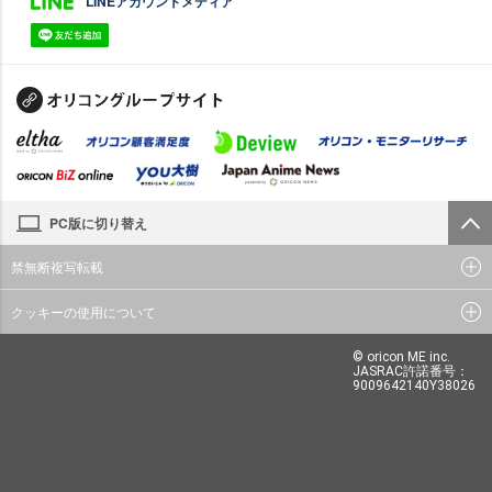
LINEアカウントメディア
PC版に切り替え
禁無断複写転載
クッキーの使用について
© oricon ME inc.
JASRAC許諾番号：
9009642140Y38026