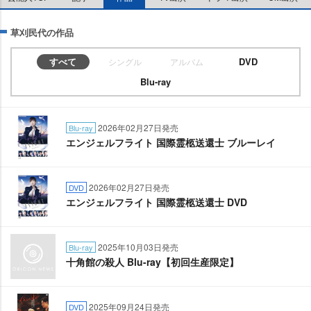
草刈民代の作品
すべて
DVD
シングル
アルバム
Blu-ray
2026年02月27日発売
Blu-ray
エンジェルフライト 国際霊柩送還士 ブルーレイ
2026年02月27日発売
DVD
エンジェルフライト 国際霊柩送還士 DVD
2025年10月03日発売
Blu-ray
十角館の殺人 Blu-ray【初回生産限定】
2025年09月24日発売
DVD