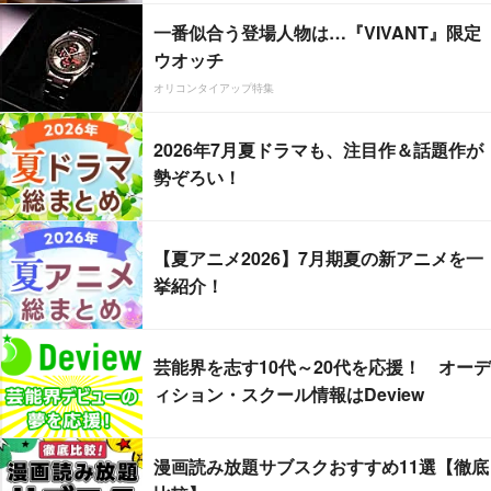
一番似合う登場人物は…『VIVANT』限定
ウオッチ
オリコンタイアップ特集
2026年7月夏ドラマも、注目作＆話題作が
勢ぞろい！
【夏アニメ2026】7月期夏の新アニメを一
挙紹介！
芸能界を志す10代～20代を応援！ オーデ
ィション・スクール情報はDeview
漫画読み放題サブスクおすすめ11選【徹底