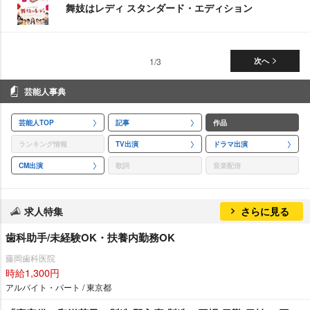
舞妓はレディ スタンダード・エディション
1/3
次へ
芸能人事典
芸能人TOP
記事
作品
ランキング情報
TV出演
ドラマ出演
CM出演
歌詞
音楽配信
求人特集
さらに見る
歯科助手/未経験OK・扶養内勤務OK
藤岡歯科医院
時給1,300円
アルバイト・パート / 東京都