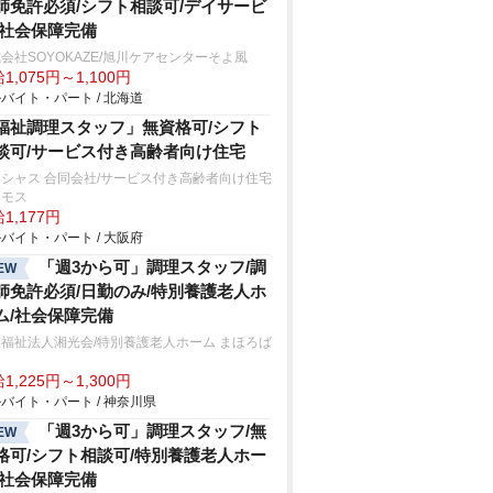
師免許必須/シフト相談可/デイサービ
/社会保障完備
会社SOYOKAZE/旭川ケアセンターそよ風
1,075円～1,100円
バイト・パート / 北海道
福祉調理スタッフ」無資格可/シフト
談可/サービス付き高齢者向け住宅
シャス 合同会社/サービス付き高齢者向け住宅
スモス
1,177円
バイト・パート / 大阪府
「週3から可」調理スタッフ/調
EW
師免許必須/日勤のみ/特別養護老人ホ
ム/社会保障完備
福祉法人湘光会/特別養護老人ホーム まほろば
家
1,225円～1,300円
バイト・パート / 神奈川県
「週3から可」調理スタッフ/無
EW
格可/シフト相談可/特別養護老人ホー
/社会保障完備