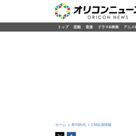
トップ
芸能
音楽
ドラマ&映画
アニメ
ホーム
草刈民代
CM出演情報