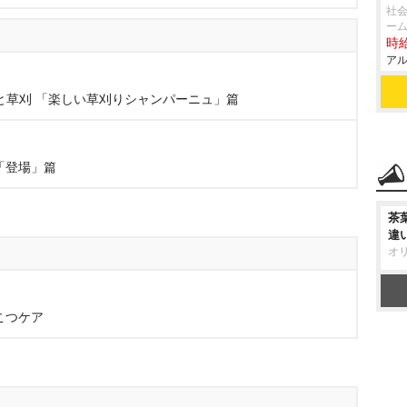
社会
ー
時給
アル
夫と草刈 「楽しい草刈りシャンパーニュ」篇
「登場」篇
茶
違
オ
こつケア