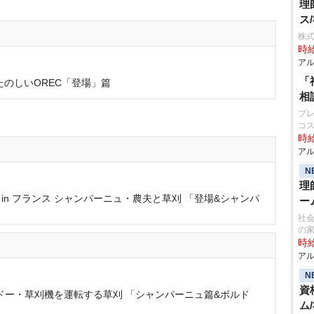
理
ス
株式
時給
アル
「
たのしいOREC「登場」篇
相
プレ
コ
時給
アル
N
理
n フランス シャンパーニュ・農夫と草刈 「登場&シャンパ
ー
社会
の
時給
アル
N
資
ルドー・草刈機を運転する草刈 「シャンパーニュ篇&ボルド
ム