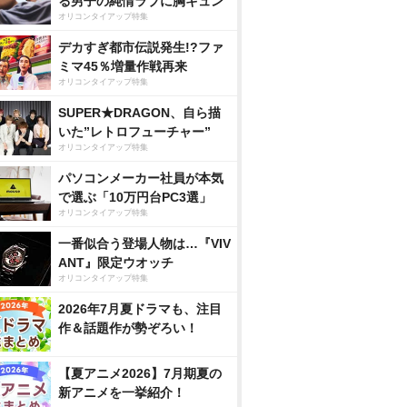
る男子の純情ラブに胸キュン
オリコンタイアップ特集
デカすぎ都市伝説発生!?ファ
ミマ45％増量作戦再来
オリコンタイアップ特集
SUPER★DRAGON、自ら描
いた”レトロフューチャー”
オリコンタイアップ特集
パソコンメーカー社員が本気
で選ぶ「10万円台PC3選」
オリコンタイアップ特集
一番似合う登場人物は…『VIV
ANT』限定ウオッチ
オリコンタイアップ特集
2026年7月夏ドラマも、注目
作＆話題作が勢ぞろい！
【夏アニメ2026】7月期夏の
新アニメを一挙紹介！