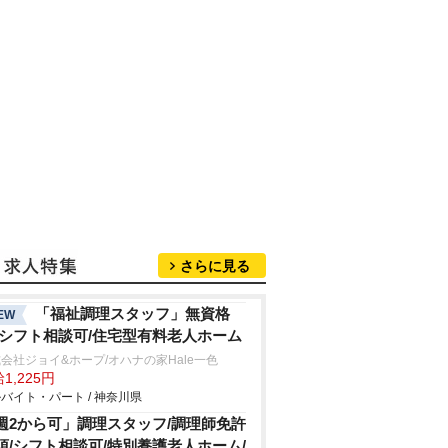
さらに見る
「福祉調理スタッフ」無資格
EW
/シフト相談可/住宅型有料老人ホーム
会社ジョイ&ホープ/オハナの家Hale一色
1,225円
バイト・パート / 神奈川県
週2から可」調理スタッフ/調理師免許
須/シフト相談可/特別養護老人ホーム/