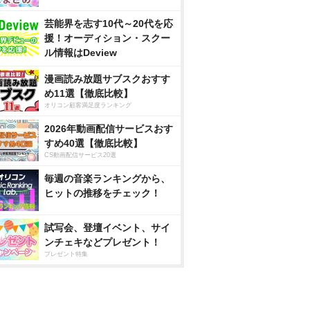
芸能界を志す10代～20代を応
援！オーディション・スクー
ル情報はDeview
漫画読み放題サブスクおすす
め11選【徹底比較】
オリコン顧客満足度ランキング
2026年動画配信サービスおす
すめ40選【徹底比較】
CS動画配信サービス20選
毎週の音楽ランキングから、
ヒットの推移をチェック！
試写会、登壇イベント、サイ
ンチェキなどプレゼント！
プレゼント特集