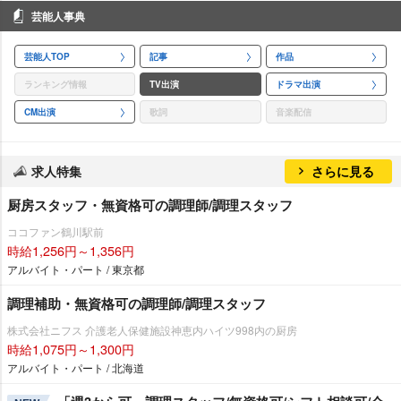
芸能人事典
芸能人TOP
記事
作品
ランキング情報
TV出演
ドラマ出演
CM出演
歌詞
音楽配信
求人特集
さらに見る
厨房スタッフ・無資格可の調理師/調理スタッフ
ココファン鶴川駅前
時給1,256円～1,356円
アルバイト・パート / 東京都
調理補助・無資格可の調理師/調理スタッフ
株式会社ニフス 介護老人保健施設神恵内ハイツ998内の厨房
時給1,075円～1,300円
アルバイト・パート / 北海道