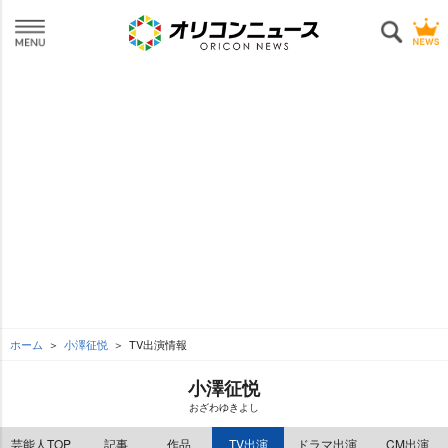
ホーム
小澤征悦
TV出演情報
小澤征悦
おざわゆきよし
芸能人TOP
記事
作品
TV出演
ドラマ出演
CM出演