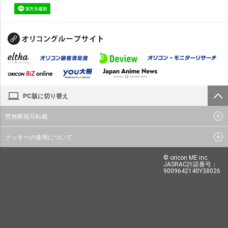
PC版に切り替え
禁無断複写転載
クッキーの使用について
© oricon ME inc.
JASRAC許諾番号：
9009642140Y38026