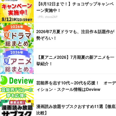
【8月12日まで！】チョコザップキャンペ
ーン実施中！
（PR）chocoZAP
2026年7月夏ドラマも、注目作＆話題作が
勢ぞろい！
【夏アニメ2026】7月期夏の新アニメを一
挙紹介！
芸能界を志す10代～20代を応援！ オーデ
ィション・スクール情報はDeview
漫画読み放題サブスクおすすめ11選【徹底
比較】