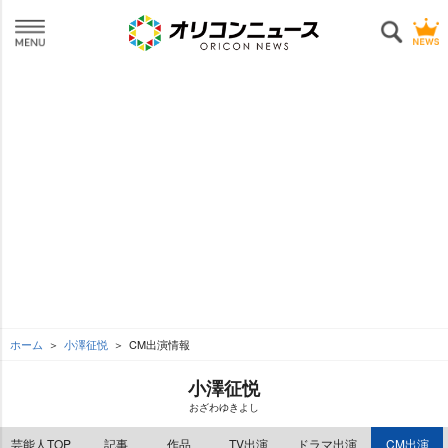
ホーム
小澤征悦
CM出演情報
小澤征悦
おざわゆきよし
芸能人TOP
記事
作品
TV出演
ドラマ出演
CM出演