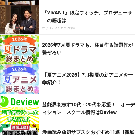
『VIVANT』限定ウオッチ、プロデューサ
ーの感想は
オリコンタイアップ特集
2026年7月夏ドラマも、注目作＆話題作が
勢ぞろい！
【夏アニメ2026】7月期夏の新アニメを一
挙紹介！
芸能界を志す10代～20代を応援！ オーデ
ィション・スクール情報はDeview
漫画読み放題サブスクおすすめ11選【徹底