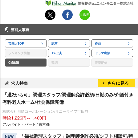
情報提供元:ニホンモニター株式会社
芸能人事典
芸能人TOP
記事
作品
ランキング情報
TV出演
ドラマ出演
CM出演
歌詞
音楽配信
求人特集
さらに見る
「週2から可」調理スタッフ/調理師免許必須/日勤のみ/介護付き
有料老人ホーム/社会保障完備
株式会社川島コーポレーション/サニーライフ世田谷
時給1,226円～1,400円
アルバイト・パート / 東京都
「福祉調理スタッフ」調理師免許必須/シフト相談可/特
NEW