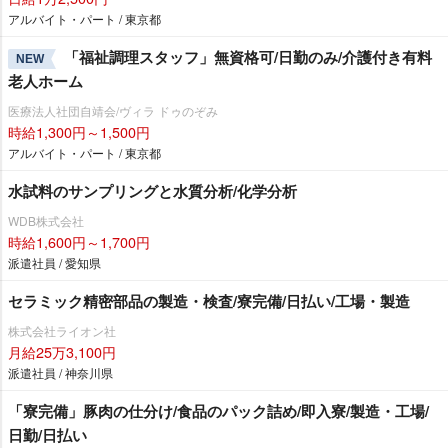
アルバイト・パート / 東京都
「福祉調理スタッフ」無資格可/日勤のみ/介護付き有料
NEW
老人ホーム
医療法人社団自靖会/ヴィラ ドゥのぞみ
時給1,300円～1,500円
アルバイト・パート / 東京都
水試料のサンプリングと水質分析/化学分析
WDB株式会社
時給1,600円～1,700円
派遣社員 / 愛知県
セラミック精密部品の製造・検査/寮完備/日払い/工場・製造
株式会社ライオン社
月給25万3,100円
派遣社員 / 神奈川県
「寮完備」豚肉の仕分け/食品のパック詰め/即入寮/製造・工場/
日勤/日払い