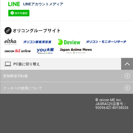
LINEアカウントメディア
PC版に切り替え
禁無断複写転載
クッキーの使用について
© oricon ME inc.
JASRAC許諾番号：
9009642140Y38026