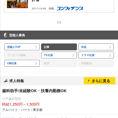
2017-10-06
特集
1/1
芸能人事典
芸能人TOP
記事
作品
ランキング情報
TV出演
ドラマ出演
CM出演
歌詞
音楽配信
求人特集
さらに見る
歯科助手/未経験OK・扶養内勤務OK
小平歯科医院
時給1,250円～1,500円
アルバイト・パート / 東京都