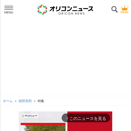
ホーム
段田安則
特集
このニュースを見る
arrow_forward_ios