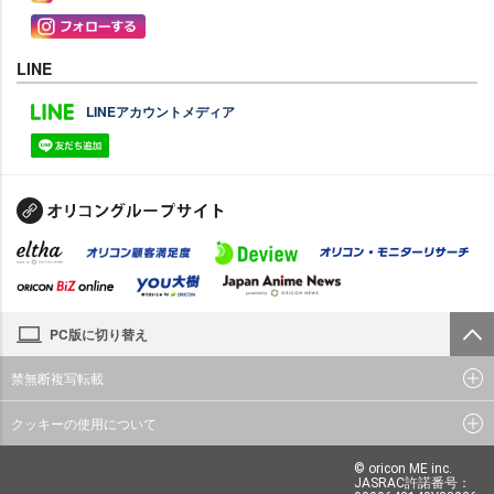
LINE
LINEアカウントメディア
PC版に切り替え
禁無断複写転載
クッキーの使用について
© oricon ME inc.
JASRAC許諾番号：