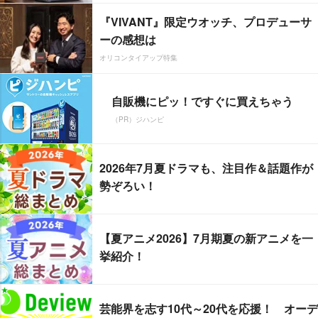
『VIVANT』限定ウオッチ、プロデューサ
ーの感想は
オリコンタイアップ特集
自販機にピッ！ですぐに買えちゃう
（PR）ジハンピ
2026年7月夏ドラマも、注目作＆話題作が
勢ぞろい！
【夏アニメ2026】7月期夏の新アニメを一
挙紹介！
芸能界を志す10代～20代を応援！ オーデ