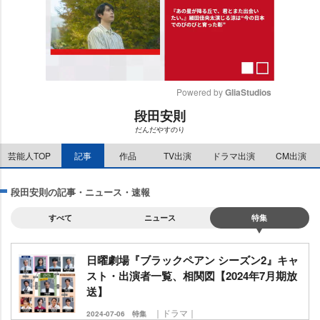
Powered by 
GliaStudios
段田安則
M
だんだやすのり
u
t
芸能人TOP
記事
作品
TV出演
ドラマ出演
CM出演
e
段田安則の記事・ニュース・速報
すべて
ニュース
特集
日曜劇場『ブラックペアン シーズン2』キャ
スト・出演者一覧、相関図【2024年7月期放
送】
｜ドラマ｜
2024-07-06
特集