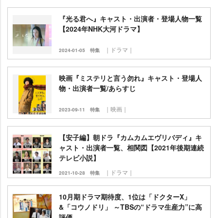
『光る君へ』キャスト・出演者・登場人物一覧
【2024年NHK大河ドラマ】
｜ドラマ｜
2024-01-05
特集
映画『ミステリと言う勿れ』キャスト・登場人
物・出演者一覧/あらすじ
｜映画｜
2023-09-11
特集
【安子編】朝ドラ『カムカムエヴリバディ』キ
ャスト・出演者一覧、相関図【2021年後期連続
テレビ小説】
｜ドラマ｜
2021-10-28
特集
10月期ドラマ期待度、1位は「ドクターX」
&「コウノドリ」 ～TBSの“ドラマ生産力”に高
評価