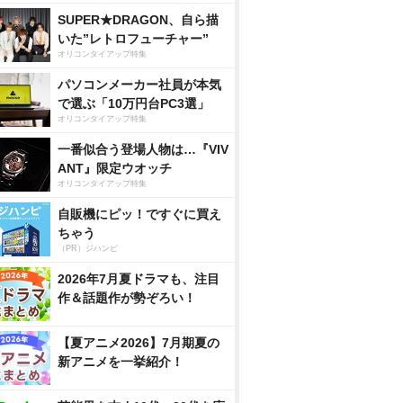
SUPER★DRAGON、自ら描
いた”レトロフューチャー”
オリコンタイアップ特集
パソコンメーカー社員が本気
で選ぶ「10万円台PC3選」
オリコンタイアップ特集
一番似合う登場人物は…『VIV
ANT』限定ウオッチ
オリコンタイアップ特集
自販機にピッ！ですぐに買え
ちゃう
（PR）ジハンピ
2026年7月夏ドラマも、注目
作＆話題作が勢ぞろい！
【夏アニメ2026】7月期夏の
新アニメを一挙紹介！