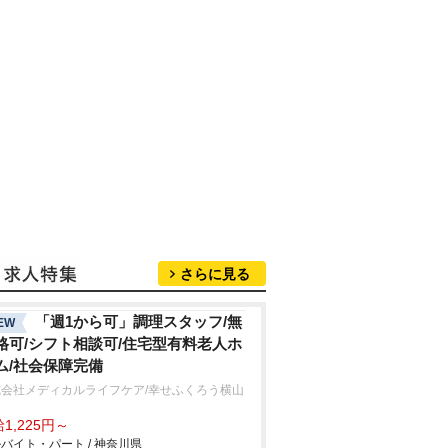
さらに見る
「週1から可」調理スタッフ/無
EW
格可/シフト相談可/住宅型有料老人ホ
ム/社会保障完備
式会社メディカルライフケア/幸せふくろう横山
1,225円～
バイト・パート / 神奈川県