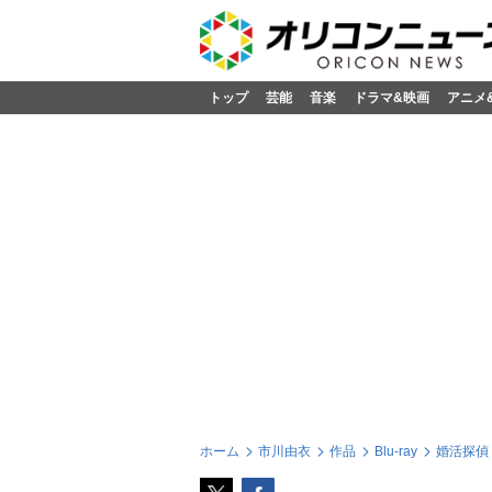
トップ
芸能
音楽
ドラマ&映画
アニメ
ホーム
市川由衣
作品
Blu-ray
婚活探偵 B