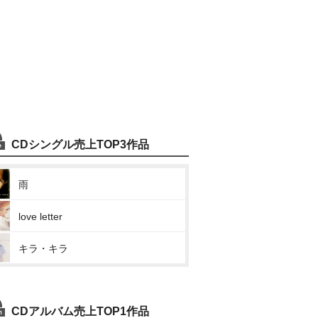
CDシングル売上TOP3作品
雨
love letter
キラ・キラ
CDアルバム売上TOP1作品