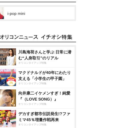
i-pop mini
川島海荷さんと学ぶ 日常に潜
む“人身取引”のリアル
オリコンタイアップ特集
マクドナルドが40年にわたり
支える「小学生の甲子園」
オリコンタイアップ特集
向井康二イケメンすぎ！純愛
『（LOVE SONG）』
オリコンタイアップ特集
デカすぎ都市伝説発生!?ファ
ミマ45％増量作戦再来
オリコンタイアップ特集