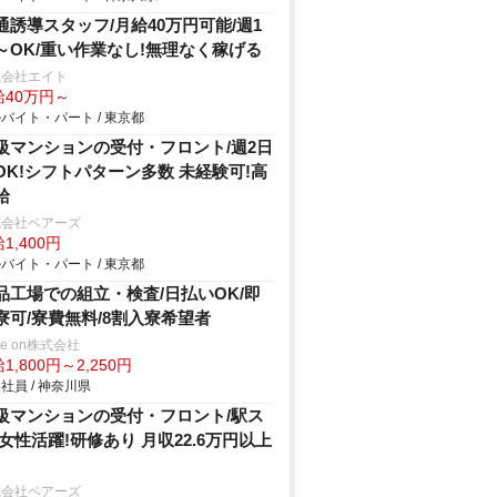
通誘導スタッフ/月給40万円可能/週1
～OK/重い作業なし!無理なく稼げる
式会社エイト
給40万円～
バイト・パート / 東京都
級マンションの受付・フロント/週2日
OK!シフトパターン多数 未経験可!高
給
式会社ベアーズ
1,400円
バイト・パート / 東京都
品工場での組立・検査/日払いOK/即
寮可/寮費無料/8割入寮希望者
ve on株式会社
1,800円～2,250円
社員 / 神奈川県
級マンションの受付・フロント/駅ス
 女性活躍!研修あり 月収22.6万円以上
式会社ベアーズ