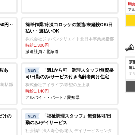
時給
アル
50円～
簡単作業/冷凍コロッケの製造/未経験OK/日
払い・週払いOK
株式会社ジャパンクリエイト北日本事業統括部
時給1,300円
派遣社員 / 北海道
茶
違
暇あ
「週1から可」調理スタッフ/無資格
NEW
オ
可/日勤のみ/サービス付き高齢者向け住宅
業統括部
株式会社アイライフ/希望の丘上条
時給1,140円
アルバイト・パート / 愛知県
だけの
「福祉調理スタッフ」無資格可/日
NEW
勤のみ/デイサービス
社会福祉法人寿心会/老人 デイサービスセンタ