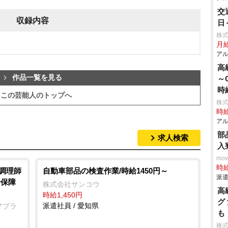
交
収録内容
日
株
月
アル
高
作品一覧を見る
～
時
この芸能人のトップへ
株
時給
アル
部
求人検索
入
mo
時給
/調理師
自動車部品の検査作業/時給1450円～
派遣
会保障
株式会社サンコウ
高
時給1,450円
グ
派遣社員 / 愛知県
アプラ
も
株