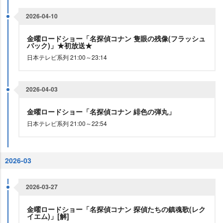
2026-04-10
金曜ロードショー「名探偵コナン 隻眼の残像(フラッシュ
バック)」★初放送★
日本テレビ系列 21:00～23:14
2026-04-03
金曜ロードショー「名探偵コナン 緋色の弾丸」
日本テレビ系列 21:00～22:54
2026-03
2026-03-27
金曜ロードショー「名探偵コナン 探偵たちの鎮魂歌(レク
イエム)」[解]