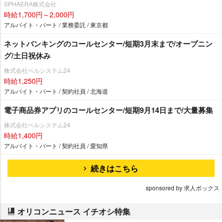
SPHAERA株式会社
時給1,700円～2,000円
アルバイト・パート / 業務委託 / 東京都
ネットバンキングのコールセンター/短期3月末まで/オープニン
グ/土日祝休み
株式会社ベルシステム24
時給1,250円
アルバイト・パート / 契約社員 / 北海道
電子商品券アプリのコールセンター/短期9月14日まで/大量募集
株式会社ベルシステム24
時給1,400円
アルバイト・パート / 契約社員 / 愛知県
続きはこちら
sponsored by 求人ボックス
オリコンニュース イチオシ特集