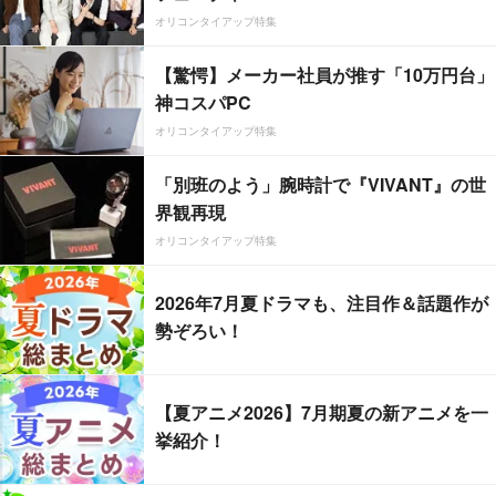
オリコンタイアップ特集
【驚愕】メーカー社員が推す「10万円台」
神コスパPC
オリコンタイアップ特集
「別班のよう」腕時計で『VIVANT』の世
界観再現
オリコンタイアップ特集
2026年7月夏ドラマも、注目作＆話題作が
勢ぞろい！
【夏アニメ2026】7月期夏の新アニメを一
挙紹介！