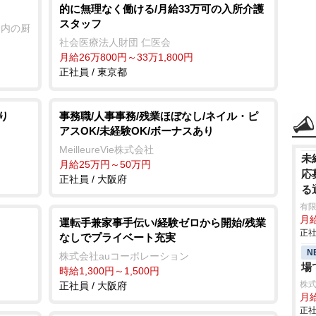
的に無理なく働ける/月給33万可の入所介護
e
スタッフ
園内の厨
社会医療法人財団 仁医会
月給26万800円～33万1,800円
正社員 / 東京都
り
事務職/人事事務/残業ほぼなし/ネイル・ピ
アスOK/未経験OK/ボーナスあり
MeilleureVie株式会社
未
月給25万円～50万円
応
正社員 / 大阪府
る
有限
月
運転手兼家事手伝い/経験ゼロから開始/残業
正社
なしでプライベート充実
N
株式会社auコーポレーション
場
時給1,300円～1,500円
株式
正社員 / 大阪府
月
正社