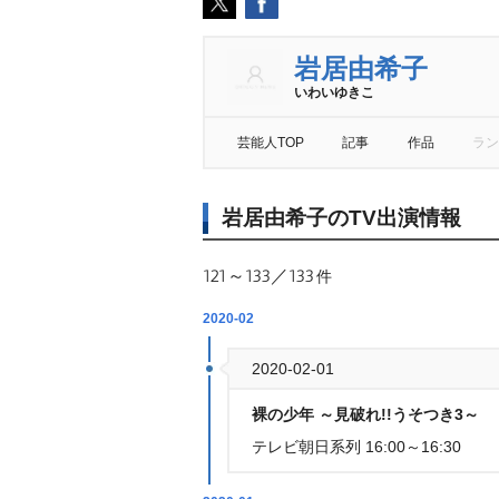
居由希子
いわいゆきこ
芸能人TOP
記事
作品
ラン
居由希子のTV出演情報
121～133／133
件
2020-02
2020-02-01
裸の少年 ～見破れ!!うそつき3～
テレビ朝日系列 16:00～16:30