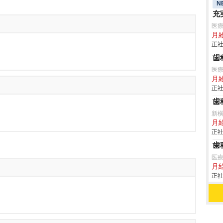
N
充
医
月
正社
歯
医
月
正社
歯
新
月給
正社
歯
医
月
正社