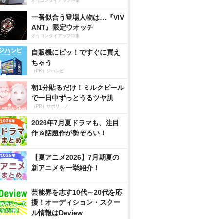
オリコンタイアップ特集
一番似合う登場人物は…『VIV
ANT』限定ウオッチ
オリコンタイアップ特集
自販機にピッ！ですぐに買え
ちゃう
（PR）ジハンピ
朝1分貼るだけ！ミルクピール
で一日中ずっとうるツヤ肌
（PR）サボリーノ
2026年7月夏ドラマも、注目
作＆話題作が勢ぞろい！
【夏アニメ2026】7月期夏の
新アニメを一挙紹介！
芸能界を志す10代～20代を応
援！オーディション・スクー
ル情報はDeview