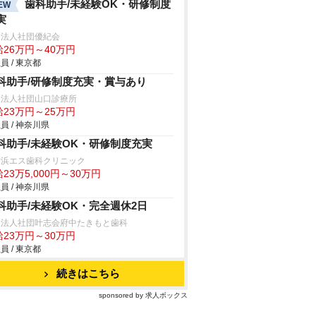
歯科助手/未経験OK・研修制度
EW
実
療法人社団優紀会
給26万円～40万円
員 / 東京都
科助手/研修制度充実・賞与あり
療法人社団山口診療所
給23万円～25万円
員 / 神奈川県
科助手/未経験OK・研修制度充実
横浜エス歯科クリニック
23万5,000円～30万円
員 / 神奈川県
科助手/未経験OK・完全週休2日
療法人社団叶志会府中たきもと歯科
給23万円～30万円
員 / 東京都
続きはこちら
sponsored by 求人ボックス