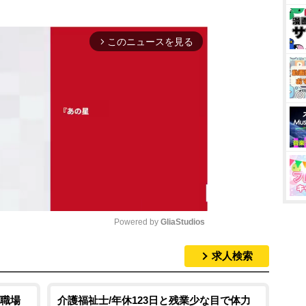
このニュースを見る
arrow_forward_ios
Powered by 
GliaStudios
求人検索
M
u
t
職場
介護福祉士/年休123日と残業少な目で体力