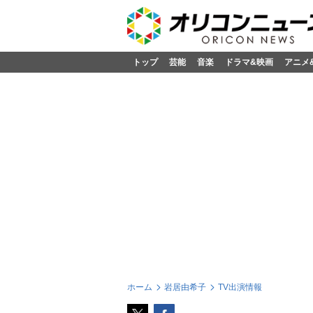
トップ
芸能
音楽
ドラマ&映画
アニメ
ホーム
居由希子
TV出演情報