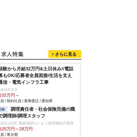
さらに見る
経験から月給32万円&土日休み!/電話
募もOK/応募者全員面接/生活を支え
通信・電気インフラ工事
会社K.D.S
給32万円～
員 / 契約社員 / 業務委託 / 愛知県
調理責任者・社会保険完備の職
EW
で調理師/調理スタッフ
会社LEOC 葛飾高砂たいよう保育園内の厨房
給25万円～28万円
員 / 東京都