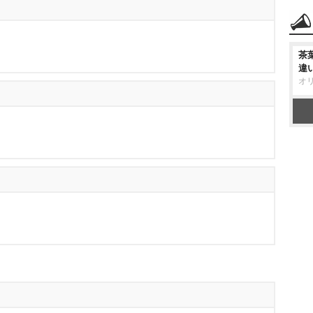
茶
違
オ