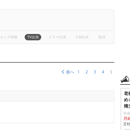
キング情報
TV出演
ドラマ出演
CM出演
歌詞
1
2
3
4
5
前へ
老
め
帰
社会
月給
正社