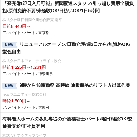
「寮完備!即日入居可能」新聞配達スタッフ/引っ越し費用全額負
担/原付免許不要/未経験OK/日払いOK/1日5時間
株式会社朝日新聞立川総合販売 南平
日給8,440円～
アルバイト・パート / 東京都
リニューアルオープン/日勤介護/週2日から/無資格OK/
NEW
髪色自由
株式会社日本アメニティライフ協会
時給1,225円～1,231円
アルバイト・パート / 神奈川県
9時から18時勤務 高時給 通販商品のリフト入出庫作業
NEW
キムラユニティー株式会社
時給1,500円～
アルバイト・パート / 大阪府
有料老人ホームの夜勤専従の介護福祉士/パート/曜日相談OK/交
通費支給/正社員登用
株式会社アクティブライフ