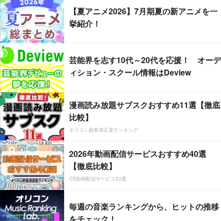
【夏アニメ2026】7月期夏の新アニメを一
挙紹介！
芸能界を志す10代～20代を応援！ オーデ
ィション・スクール情報はDeview
漫画読み放題サブスクおすすめ11選【徹底
比較】
オリコン顧客満足度ランキング
2026年動画配信サービスおすすめ40選
【徹底比較】
CS動画配信サービス20選
毎週の音楽ランキングから、ヒットの推移
をチェック！