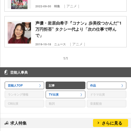
｜アニメ｜
2022-09-30
特集
声優・岩居由希子『コナン』歩美役つかんだ“1
万円拒否” タクシー代より「次の仕事で呼ん
で」
｜アニメ｜
2019-10-18
ニュース
1/1
芸能人事典
芸能人TOP
記事
作品
ランキング情報
TV出演
ドラマ出演
CM出演
歌詞
音楽配信
求人特集
さらに見る