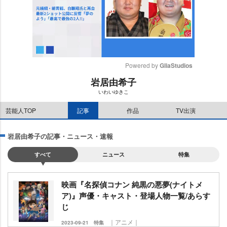
Powered by 
GliaStudios
居由希子
M
いわいゆきこ
u
t
芸能人TOP
記事
作品
TV出演
e
居由希子の記事・ニュース・速報
すべて
ニュース
特集
映画『名探偵コナン 純黒の悪夢(ナイトメ
ア)』声優・キャスト・登場人物一覧/あらす
じ
｜アニメ｜
2023-09-21
特集