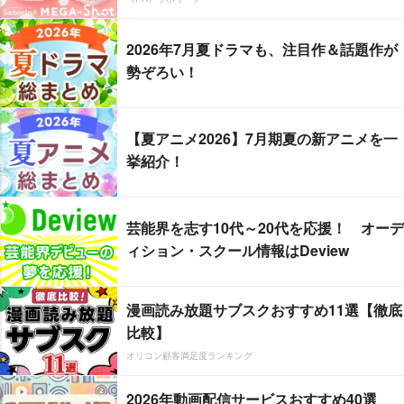
2026年7月夏ドラマも、注目作＆話題作が
勢ぞろい！
【夏アニメ2026】7月期夏の新アニメを一
挙紹介！
芸能界を志す10代～20代を応援！ オーデ
ィション・スクール情報はDeview
漫画読み放題サブスクおすすめ11選【徹底
比較】
オリコン顧客満足度ランキング
2026年動画配信サービスおすすめ40選