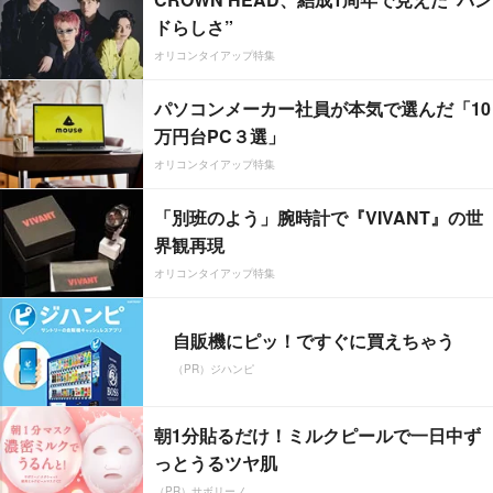
ドらしさ”
オリコンタイアップ特集
パソコンメーカー社員が本気で選んだ「10
万円台PC３選」
オリコンタイアップ特集
「別班のよう」腕時計で『VIVANT』の世
界観再現
オリコンタイアップ特集
自販機にピッ！ですぐに買えちゃう
（PR）ジハンピ
朝1分貼るだけ！ミルクピールで一日中ず
っとうるツヤ肌
（PR）サボリーノ