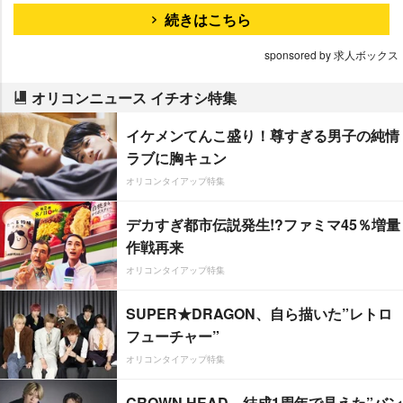
続きはこちら
sponsored by 求人ボックス
オリコンニュース イチオシ特集
イケメンてんこ盛り！尊すぎる男子の純情
ラブに胸キュン
オリコンタイアップ特集
デカすぎ都市伝説発生!?ファミマ45％増量
作戦再来
オリコンタイアップ特集
SUPER★DRAGON、自ら描いた”レトロ
フューチャー”
オリコンタイアップ特集
CROWN HEAD、結成1周年で見えた”バン