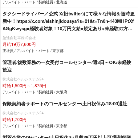
アルバイト・パート / 契約社員 / 北海道
タクシードライバー／公式 X(旧twitter)にて様々な情報を随時更
新中！https://x.com/eishinjidousya?s=21&t=Tn0n-143MHPtXf
AGgKwysg■経験者対象！10万円支給※規定あり※未経験の方に
も『キャリアアップ支援金』として10万円支給※規定あり■選べ
盈進自動車株式会社
る給与保証 12か月27万円 or 6か月30万円 未経験者対象！※規定
月給19万7,600円
あり■住宅支援制度あり！（最大50万円）※規定あり
正社員 / アルバイト・パート / 東京都
管理者/複数業務の一次受付コールセンター/週3日～OK/未経験
歓迎
株式会社ベルシステム24
時給1,500円～1,875円
アルバイト・パート / 契約社員 / 大阪府
保険契約者サポートのコールセンター/土日祝休み/18:00退社
株式会社ベルシステム24
時給1,700円
アルバイト・パート / 契約社員 / 東京都
製薬企業のDIセンター/土日祝休み/月収39万円以上可/薬剤師資