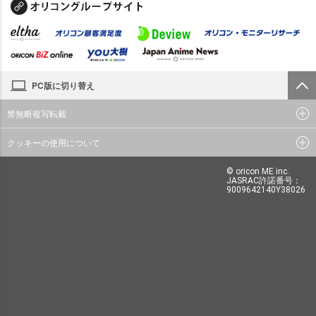
PC版に切り替え
禁無断複写転載
クッキーの使用について
© oricon ME inc.
JASRAC許諾番号：
9009642140Y38026