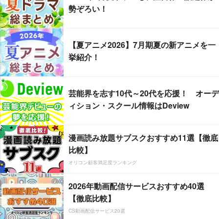
勢ぞろい！
【夏アニメ2026】7月期夏の新アニメを一
挙紹介！
芸能界を志す10代～20代を応援！ オーデ
ィション・スクール情報はDeview
漫画読み放題サブスクおすすめ11選【徹底
比較】
オリコン顧客満足度ランキング
2026年動画配信サービスおすすめ40選
【徹底比較】
CS動画配信サービス20選