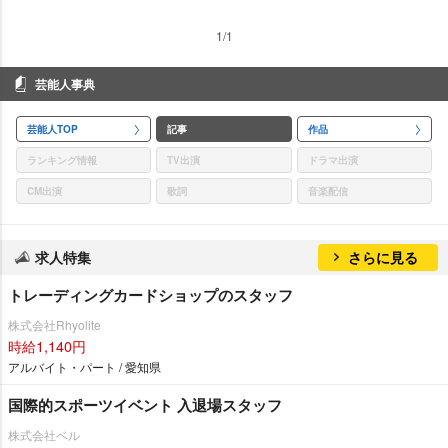
1/1
芸能人事典
芸能人TOP
記事
作品
ランキング情報
TV出演
ドラマ出演
CM出演
歌詞
音楽配信
求人特集
さらに見る
トレーディングカードショップのスタッフ
株式会社Rhyolite
時給1,140円
アルバイト・パート / 愛知県
国際的スポーツイベント 入退場スタッフ
株式会社ベル