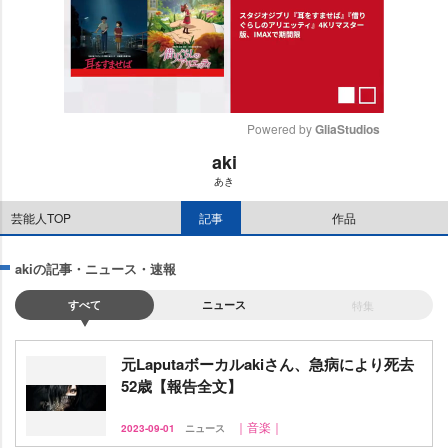
Powered by 
GliaStudios
aki
M
あき
u
t
芸能人TOP
記事
作品
e
akiの記事・ニュース・速報
すべて
ニュース
特集
元Laputaボーカルakiさん、急病により死去
52歳【報告全文】
｜音楽｜
2023-09-01
ニュース