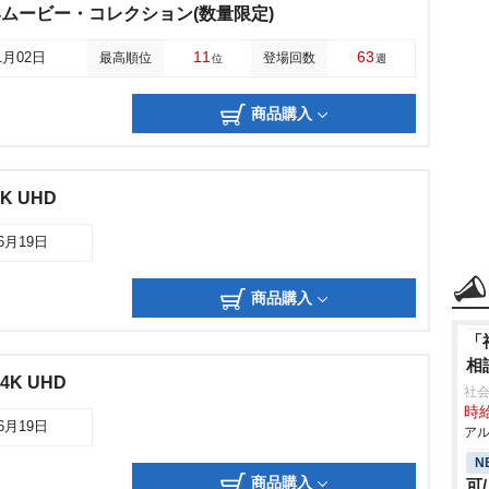
4ムービー・コレクション(数量限定)
11
63
1月02日
最高順位
登場回数
位
週
商品購入
K UHD
06月19日
商品購入
「
相
K UHD
社会
時給
06月19日
アル
N
商品購入
可