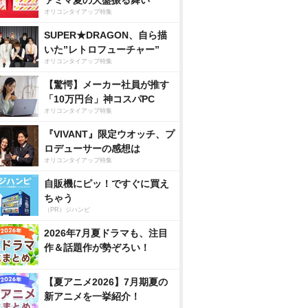
ァミマ夏の大盤振る舞い
オリコンタイアップ特集
SUPER★DRAGON、自ら描
いた”レトロフューチャー”
オリコンタイアップ特集
【驚愕】メーカー社員が推す
「10万円台」神コスパPC
オリコンタイアップ特集
『VIVANT』限定ウオッチ、プ
ロデューサーの感想は
オリコンタイアップ特集
自販機にピッ！ですぐに買え
ちゃう
（PR）ジハンピ
2026年7月夏ドラマも、注目
作＆話題作が勢ぞろい！
【夏アニメ2026】7月期夏の
新アニメを一挙紹介！