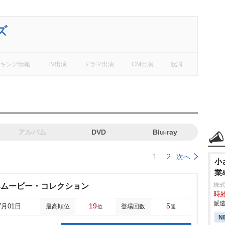
ズ
キング情報
TV出演
ドラマ出演
CM出演
歌詞
アルバム
DVD
Blu-ray
1
2
次へ
小
業
株
4ムービー・コレクション
時給
派遣
19
5
7月01日
最高順位
登場回数
位
週
N