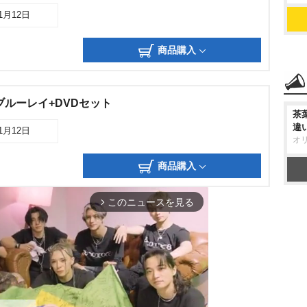
11月12日
商品購入
ブルーレイ+DVDセット
茶
違
11月12日
オ
商品購入
このニュースを見る
arrow_forward_ios