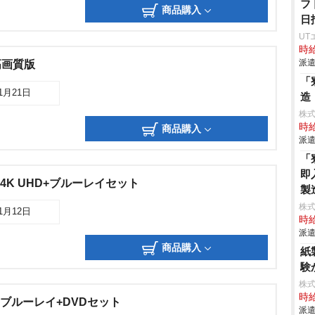
フ
商品購入
日
UT
時給
派遣
高画質版
「
11月21日
造
株
時給
商品購入
派遣
「
即
4K UHD+ブルーレイセット
製
株
11月12日
時給
派遣
商品購入
紙
験
株
時給
 ブルーレイ+DVDセット
派遣