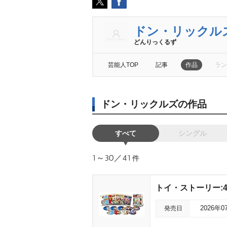
ドン・リックル
どんりっくるず
芸能人TOP
記事
作品
ラン
ドン・リックルズの作品
すべて
シングル
1～30／41
件
トイ・ストーリー:
発売日
2026年0