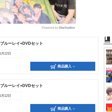
Powered by 
GliaStudios
M
 ブルーレイ+DVDセット
u
11月12日
t
e
商品購入
 ブルーレイ+DVDセット
11月12日
商品購入