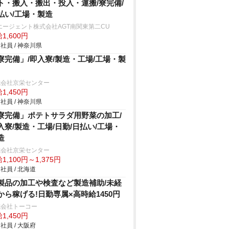
ト・搬入・搬出・投入・運搬/寮完備/
払い/工場・製造
エージェント株式会社AGT南関東第二CU
1,600円
社員 / 神奈川県
寮完備」/即入寮/製造・工場/工場・製
式会社京栄センター
1,450円
社員 / 神奈川県
寮完備」ポテトサラダ用野菜の加工/
入寮/製造・工場/日勤/日払い/工場・
造
式会社京栄センター
1,100円～1,375円
社員 / 北海道
製品の加工や検査など製造補助/未経
から稼げる!日勤専属×高時給1450円
式会社トーコー
1,450円
社員 / 大阪府