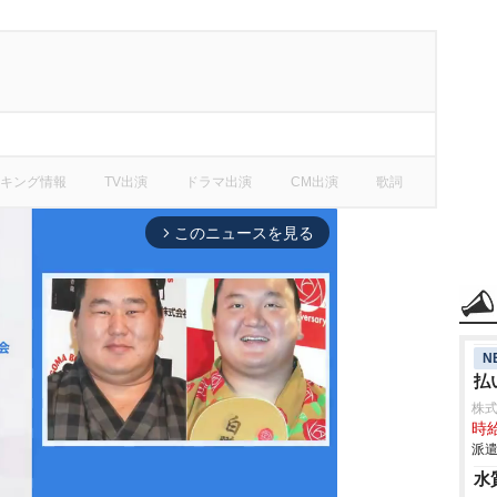
キング情報
TV出演
ドラマ出演
CM出演
歌詞
このニュースを見る
arrow_forward_ios
N
払
株
時給
派遣
水