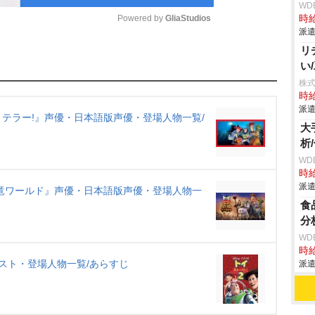
WD
Powered by 
GliaStudios
時給
派遣
リ
M
い
u
株
t
時給
派遣
e
テラー!』声優・日本語版声優・登場人物一覧/
大
析
WD
時給
派遣
竜ワールド』声優・日本語版声優・登場人物一
食
分
WD
時給
スト・登場人物一覧/あらすじ
派遣