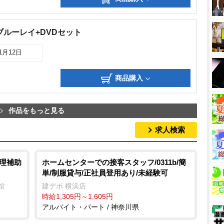
ブルーレイ+DVDセット
11月12日
商品購入
作品をもっと見る
求人検索
調理補助
ホームセンターでの接客スタッフ/0311b/簡
単/制服貸与/正社員登用あり/未経験可
館
建デポ 横浜店
時給1,305円～1,605円
アルバイト・パート / 神奈川県