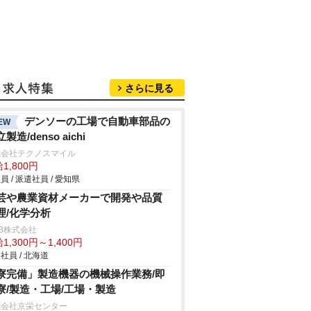
さらに見る
デンソーの工場で自動車部品の
EW
製造/denso aichi
式会社テクノスマイル
1,800円
員 / 派遣社員 / 愛知県
芸や農業資材メーカーで開発や品質
理/化学分析
B株式会社
1,300円～1,400円
社員 / 北海道
寮完備」製造機器の機械操作業務/即
寮/製造・工場/工場・製造
式会社京栄センター