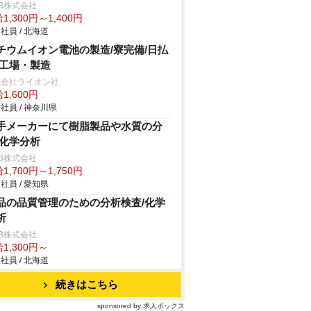
B株式会社
1,300円～1,400円
社員 / 北海道
チウムイオン電池の製造/寮完備/日払
/工場・製造
式会社ライオン社
1,600円
社員 / 神奈川県
手メーカーにて樹脂製品や水質の分
/化学分析
B株式会社
1,700円～1,750円
社員 / 愛知県
品の品質管理のための分析検査/化学
析
B株式会社
1,300円～
社員 / 北海道
続きはこちら
sponsored by 求人ボックス