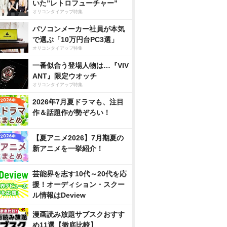
いた”レトロフューチャー”
オリコンタイアップ特集
パソコンメーカー社員が本気
で選ぶ「10万円台PC3選」
オリコンタイアップ特集
一番似合う登場人物は…『VIV
ANT』限定ウオッチ
オリコンタイアップ特集
2026年7月夏ドラマも、注目
作＆話題作が勢ぞろい！
【夏アニメ2026】7月期夏の
新アニメを一挙紹介！
芸能界を志す10代～20代を応
援！オーディション・スクー
ル情報はDeview
漫画読み放題サブスクおすす
め11選【徹底比較】