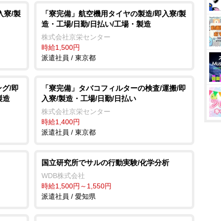
入寮/製
「寮完備」航空機用タイヤの製造/即入寮/製
造・工場/日勤/日払い/工場・製造
株式会社京栄センター
時給1,500円
派遣社員 / 東京都
グ/即
「寮完備」タバコフィルターの検査/運搬/即
製造
入寮/製造・工場/日勤/日払い
株式会社京栄センター
時給1,400円
派遣社員 / 東京都
国立研究所でサルの行動実験/化学分析
WDB株式会社
時給1,500円～1,550円
派遣社員 / 愛知県