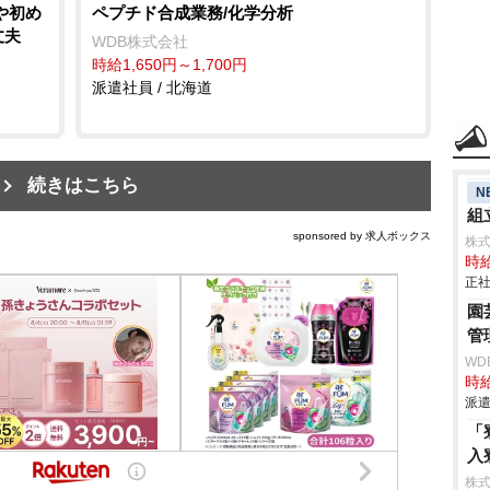
や初め
ペプチド合成業務/化学分析
丈夫
WDB株式会社
時給1,650円～1,700円
派遣社員 / 北海道
続きはこちら
N
組立
sponsored by 求人ボックス
株
時給
正社
園
管
WD
時給
派遣
「
入
株