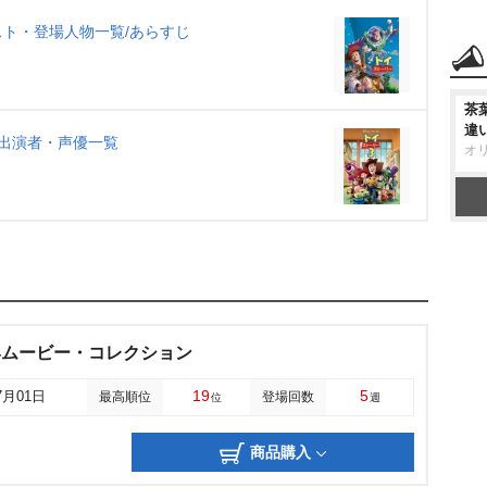
ト・登場人物一覧/あらすじ
茶
違
出演者・声優一覧
オ
4ムービー・コレクション
19
5
7月01日
最高順位
登場回数
位
週
商品購入