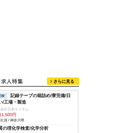
さらに見る
記録テープの箱詰め/寮完備/日
EW
い/工場・製造
式会社日本ケイテム
1,500円
社員 / 神奈川県
質の理化学検査/化学分析