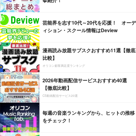
挙紹介！
芸能界を志す10代～20代を応援！ オーデ
ィション・スクール情報はDeview
漫画読み放題サブスクおすすめ11選【徹底
比較】
オリコン顧客満足度ランキング
2026年動画配信サービスおすすめ40選
【徹底比較】
CS動画配信サービス20選
毎週の音楽ランキングから、ヒットの推移
をチェック！