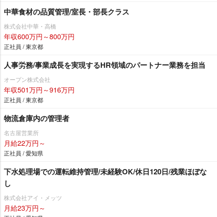
中華食材の品質管理/室長・部長クラス
株式会社中華・高橋
年収600万円～800万円
正社員 / 東京都
人事労務/事業成長を実現するHR領域のパートナー業務を担当
オープン株式会社
年収501万円～916万円
正社員 / 東京都
物流倉庫内の管理者
名古屋営業所
月給22万円～
正社員 / 愛知県
下水処理場での運転維持管理/未経験OK/休日120日/残業ほぼな
し
株式会社アイ・メッツ
月給23万円～