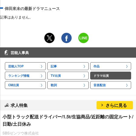
倖田來未の最新ドラマニュース
記事はありません。
芸能人事典
芸能人TOP
記事
作品
ランキング情報
TV出演
ドラマ出演
CM出演
歌詞
音楽配信
求人特集
さらに見る
小型トラック配送ドライバー/1.5t/生協商品/近距離の固定ルート/
日勤/土日休み
SBSゼンツウ株式会社