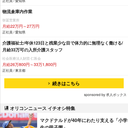
正社員 / 愛知県
物流倉庫内作業
弥冨営業所
月給22万円～27万円
正社員 / 愛知県
介護福祉士/年休123日と残業少な目で体力的に無理なく働ける/
月給33万可の入所介護スタッフ
社会医療法人財団 仁医会
月給26万800円～33万1,800円
正社員 / 東京都
続きはこちら
sponsored by 求人ボックス
オリコンニュース イチオシ特集
マクドナルドが40年にわたり支える「小学
生の甲子園」