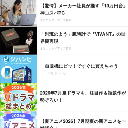
【驚愕】メーカー社員が推す「10万円台」
神コスパPC
オリコンタイアップ特集
「別班のよう」腕時計で『VIVANT』の世
界観再現
オリコンタイアップ特集
自販機にピッ！ですぐに買えちゃう
（PR）ジハンピ
2026年7月夏ドラマも、注目作＆話題作が
勢ぞろい！
【夏アニメ2026】7月期夏の新アニメを一