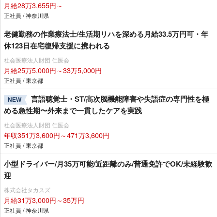
月給28万3,655円～
正社員 / 神奈川県
老健勤務の作業療法士/生活期リハを深める月給33.5万円可・年
休123日在宅復帰支援に携われる
社会医療法人財団 仁医会
月給25万5,000円～33万5,000円
正社員 / 東京都
言語聴覚士・ST/高次脳機能障害や失語症の専門性を極
NEW
める急性期〜外来まで一貫したケアを実践
社会医療法人財団 仁医会
年収351万3,600円～471万3,600円
正社員 / 東京都
小型ドライバー/月35万可能/近距離のみ/普通免許でOK/未経験歓
迎
株式会社タカスズ
月給31万3,000円～35万円
正社員 / 神奈川県