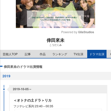
Powered by 
GliaStudios
倖田來未
M
こうだくみ
u
t
芸能人TOP
記事
作品
ランキング
TV出演
ドラマ出演
e
倖田來未のドラマ出演情報
2019
2019-10-05～
＜オトナの土ドラ＞リカ
フジテレビ系列 23:40～00:35