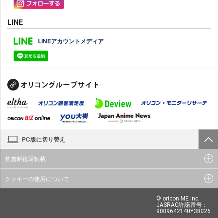
LINE
LINEアカウントメディア
PC版に切り替え
禁無断複写転載
クッキーの使用について
© oricon ME inc.
JASRAC許諾番号：
9009642140Y38026