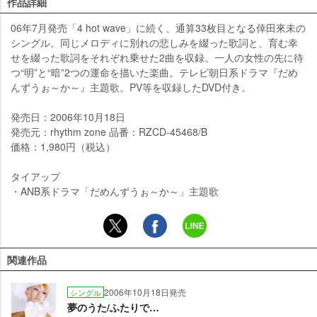
作品詳細
06年7月発売「4 hot wave」に続く、通算33枚目となる倖田來未の
シングル。同じメロディに別れの悲しみを綴った歌詞と、育む幸
せを綴った歌詞をそれぞれ乗せた2曲を収録。一人の女性の先に待
つ“明”と“暗”2つの運命を描いた楽曲。テレビ朝日系ドラマ『だめ
んずうぉ～か～』主題歌。PV等を収録したDVD付き。
発売日：2006年10月18日
発売元：rhythm zone 品番：RZCD-45468/B
価格：1,980円（税込）
タイアップ
・ANB系ドラマ「だめんずうぉ～か～」主題歌
関連作品
2006年10月18日発売
シングル
夢のうた/ふたりで…