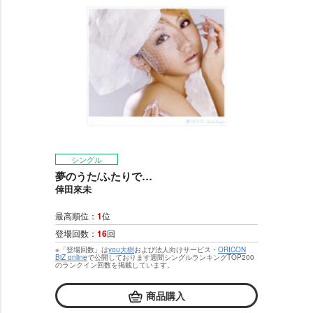
シングル
夢のうた/ふたりで…
倖田來未
最高順位：
1
位
登場回数：
16
回
※「登場回数」は
you大樹
および法人向けサービス・
ORICON
BiZ online
で公開しております週間シングルランキングTOP200
のランクイン回数を掲載しています。
商品購入