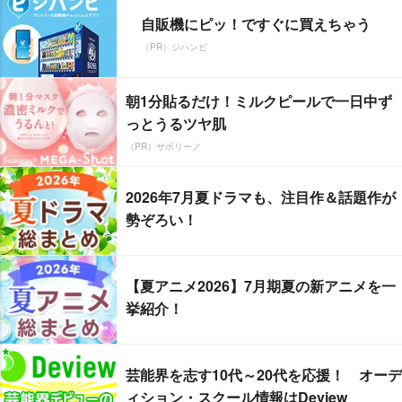
自販機にピッ！ですぐに買えちゃう
（PR）ジハンピ
朝1分貼るだけ！ミルクピールで一日中ず
っとうるツヤ肌
（PR）サボリーノ
2026年7月夏ドラマも、注目作＆話題作が
勢ぞろい！
【夏アニメ2026】7月期夏の新アニメを一
挙紹介！
芸能界を志す10代～20代を応援！ オーデ
ィション・スクール情報はDeview