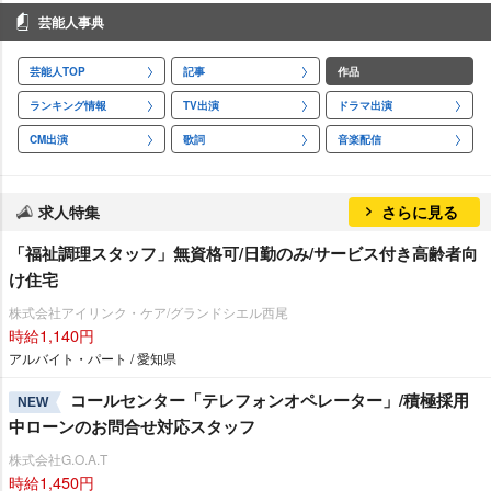
芸能人事典
芸能人TOP
記事
作品
ランキング情報
TV出演
ドラマ出演
CM出演
歌詞
音楽配信
求人特集
さらに見る
「福祉調理スタッフ」無資格可/日勤のみ/サービス付き高齢者向
け住宅
株式会社アイリンク・ケア/グランドシエル西尾
時給1,140円
アルバイト・パート / 愛知県
コールセンター「テレフォンオペレーター」/積極採用
NEW
中ローンのお問合せ対応スタッフ
株式会社G.O.A.T
時給1,450円