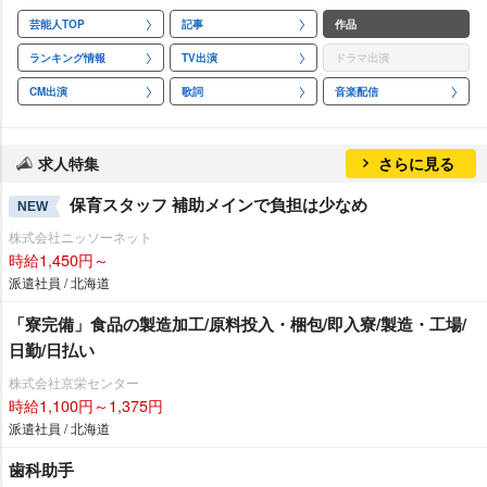
芸能人TOP
記事
作品
ランキング情報
TV出演
ドラマ出演
CM出演
歌詞
音楽配信
求人特集
さらに見る
保育スタッフ 補助メインで負担は少なめ
NEW
株式会社ニッソーネット
時給1,450円～
派遣社員 / 北海道
「寮完備」食品の製造加工/原料投入・梱包/即入寮/製造・工場/
日勤/日払い
株式会社京栄センター
時給1,100円～1,375円
派遣社員 / 北海道
歯科助手