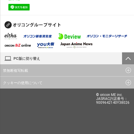
PC版に切り替え
禁無断複写転載
クッキーの使用について
© oricon ME inc.
JASRAC許諾番号：
9009642140Y38026