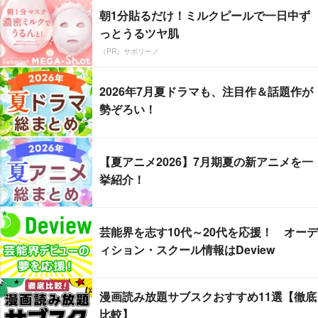
朝1分貼るだけ！ミルクピールで一日中ず
っとうるツヤ肌
（PR）サボリーノ
2026年7月夏ドラマも、注目作＆話題作が
勢ぞろい！
【夏アニメ2026】7月期夏の新アニメを一
挙紹介！
芸能界を志す10代～20代を応援！ オーデ
ィション・スクール情報はDeview
漫画読み放題サブスクおすすめ11選【徹底
比較】