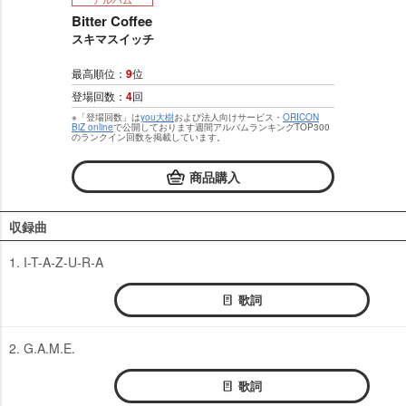
Bitter Coffee
スキマスイッチ
最高順位：
9
位
登場回数：
4
回
※「登場回数」は
you大樹
および法人向けサービス・
ORICON
BiZ online
で公開しております週間アルバムランキングTOP300
のランクイン回数を掲載しています。
商品購入
収録曲
1. I-T-A-Z-U-R-A
歌詞
2. G.A.M.E.
歌詞