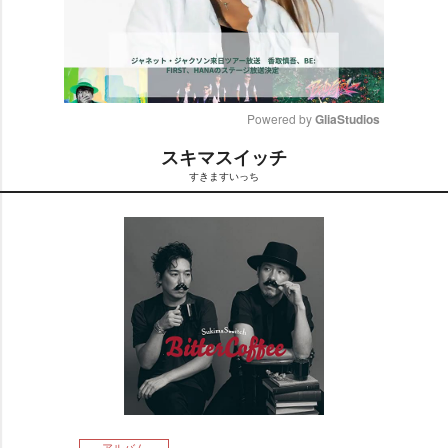
Powered by 
GliaStudios
スキマスイッチ
M
すきますいっち
u
t
e
アルバム