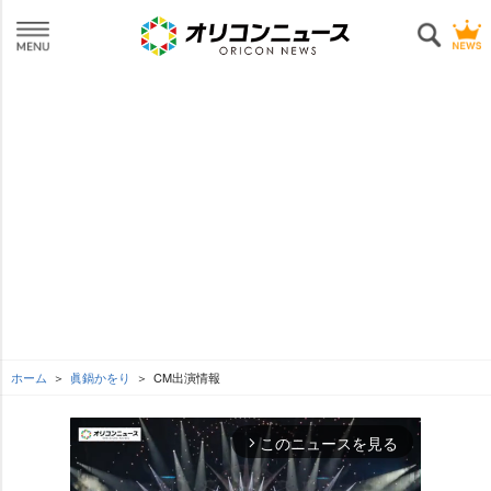
ホーム
眞鍋かをり
CM出演情報
このニュースを見る
arrow_forward_ios