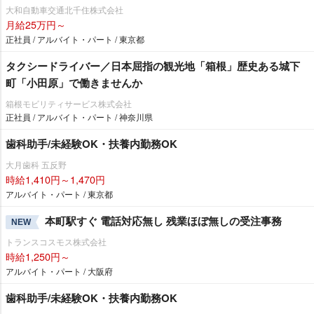
円その後4ヶ月間30万円の1年間の給与保証を支給！※未経験者対
大和自動車交通北千住株式会社
象
月給25万円～
正社員 / アルバイト・パート / 東京都
タクシードライバー／日本屈指の観光地「箱根」歴史ある城下
町「小田原」で働きませんか
箱根モビリティサービス株式会社
正社員 / アルバイト・パート / 神奈川県
歯科助手/未経験OK・扶養内勤務OK
大月歯科 五反野
時給1,410円～1,470円
アルバイト・パート / 東京都
本町駅すぐ 電話対応無し 残業ほぼ無しの受注事務
NEW
トランスコスモス株式会社
時給1,250円～
アルバイト・パート / 大阪府
歯科助手/未経験OK・扶養内勤務OK