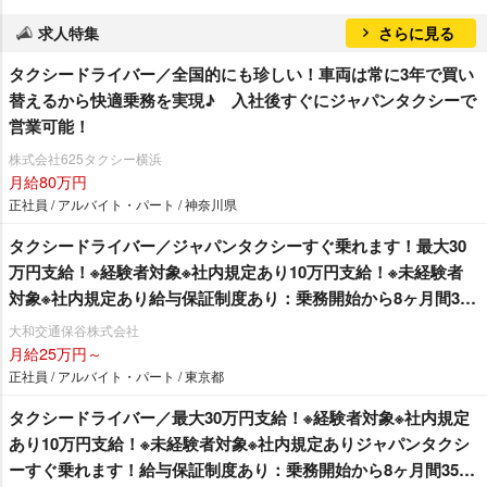
求人特集
さらに見る
タクシードライバー／全国的にも珍しい！車両は常に3年で買い
替えるから快適乗務を実現♪ 入社後すぐにジャパンタクシーで
営業可能！
株式会社625タクシー横浜
月給80万円
正社員 / アルバイト・パート / 神奈川県
タクシードライバー／ジャパンタクシーすぐ乗れます！最大30
万円支給！※経験者対象※社内規定あり10万円支給！※未経験者
対象※社内規定あり給与保証制度あり：乗務開始から8ヶ月間30
万円その後4ヶ月間25万円の1年間の給与保証を支給！※未経験者
大和交通保谷株式会社
対象単身社宅完備！家賃35,000円（入居から12ヵ月間）退職金
月給25万円～
制度あり！女性乗務員大募集しております。女性特集記事 → 会
正社員 / アルバイト・パート / 東京都
社の特徴をチェック
タクシードライバー／最大30万円支給！※経験者対象※社内規定
あり10万円支給！※未経験者対象※社内規定ありジャパンタクシ
ーすぐ乗れます！給与保証制度あり：乗務開始から8ヶ月間35万