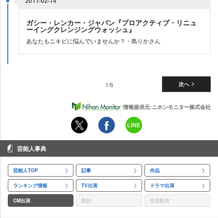
2011-02-14
ガシー・レンカー・ジャパン『プロアクティブ・リニュ
ーイングクレンジングウォッシュ』
あなたもニキビに悩んでいませんか？・島りかさん
1/6
次へ
情報提供元:ニホンモニター株式会社
芸能人事典
芸能人TOP
記事
作品
ランキング情報
TV出演
ドラマ出演
CM出演
歌詞
音楽配信