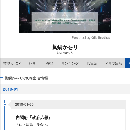
Powered by 
GliaStudios
眞鍋かをり
M
まなべかをり
u
t
芸能人TOP
記事
作品
ランキング
TV出演
ドラマ出演
e
眞鍋かをりのCM出演情報
2019-01
2019-01-30
内閣府『政府広報』
岡山・広島・愛媛へ。