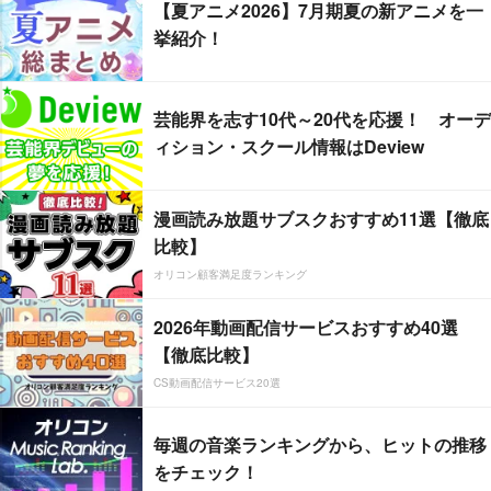
【夏アニメ2026】7月期夏の新アニメを一
挙紹介！
芸能界を志す10代～20代を応援！ オーデ
ィション・スクール情報はDeview
漫画読み放題サブスクおすすめ11選【徹底
比較】
オリコン顧客満足度ランキング
2026年動画配信サービスおすすめ40選
【徹底比較】
CS動画配信サービス20選
毎週の音楽ランキングから、ヒットの推移
をチェック！