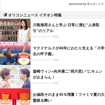
sponsored by 求人ボックス
オリコンニュース イチオシ特集
川島海荷さんと学ぶ 日常に潜む“人身取
引”のリアル
オリコンタイアップ特集
マクドナルドが40年にわたり支える「小学
生の甲子園」
オリコンタイアップ特集
森崎ウィン×向井康二“両片思い”にキュン
が止まらん！
オリコンタイアップ特集
お値段そのまま45％増量！ファミマ夏の大
盤振る舞い