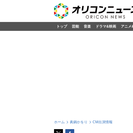
トップ
芸能
音楽
ドラマ&映画
アニメ
ホーム
眞鍋かをり
CM出演情報