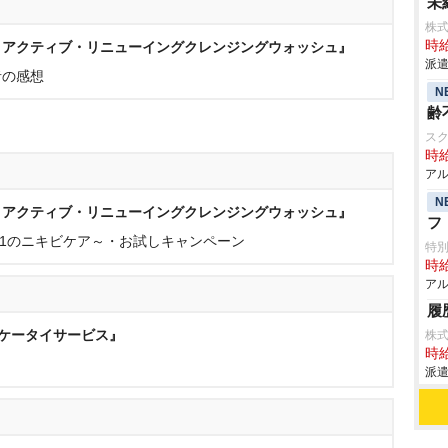
未
株式
時給
ロアクティブ・リニューイングクレンジングウォッシュ』
派遣
者の感想
N
齢
ス
時給
アル
N
ロアクティブ・リニューイングクレンジングウォッシュ』
フ
.1のニキビケア～・お試しキャンペーン
特
時給
アル
履
N ケータイサービス』
株式
時給
派遣