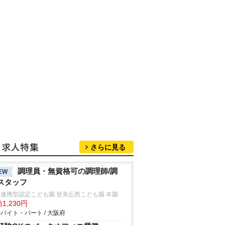
さらに見る
調理員・無資格可の調理師/調
EW
スタッフ
連携型認定こども園 登美丘西こども園 本園
1,230円
バイト・パート / 大阪府