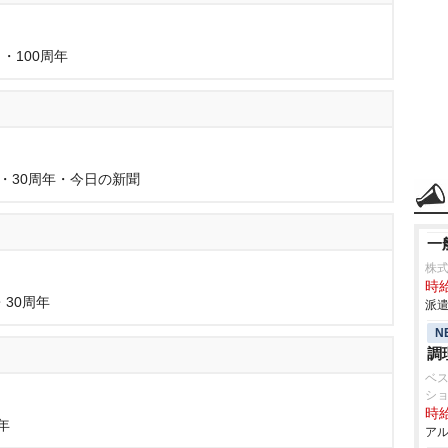
・100周年
8・30周年・今日の新聞
一
株式
時給
・30周年
派遣
N
調
ベ
シ
時給
年
アル