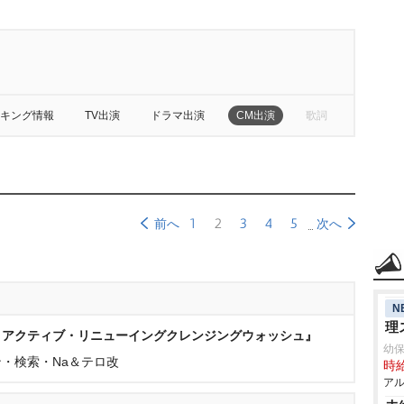
キング情報
TV出演
ドラマ出演
CM出演
歌詞
1
2
3
4
5
前へ
次へ
N
理
ロアクティブ・リニューイングクレンジングウォッシュ』
幼保
・検索・Na＆テロ改
時給
アル