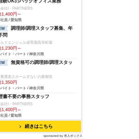
経験OKのバックオフィス業務
会社I・PARTNERS
1,400円～
社員 / 愛知県
調理師/調理スタッフ募集、年
EW
不問
クルドエンジェル保育園高等町園
1,230円～
バイト・パート / 神奈川県
無資格可の調理師/調理スタッ
EW
別養護老人ホームすないの家都筑
1,350円
バイト・パート / 神奈川県
歴書不要の事務スタッフ
会社I・PARTNERS
1,400円～
社員 / 愛知県
続きはこちら
sponsored by 求人ボックス