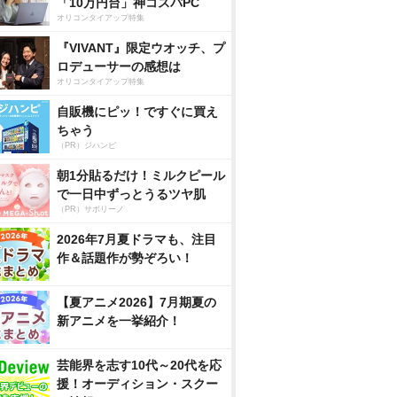
「10万円台」神コスパPC
オリコンタイアップ特集
『VIVANT』限定ウオッチ、プ
ロデューサーの感想は
オリコンタイアップ特集
自販機にピッ！ですぐに買え
ちゃう
（PR）ジハンピ
朝1分貼るだけ！ミルクピール
で一日中ずっとうるツヤ肌
（PR）サボリーノ
2026年7月夏ドラマも、注目
作＆話題作が勢ぞろい！
【夏アニメ2026】7月期夏の
新アニメを一挙紹介！
芸能界を志す10代～20代を応
援！オーディション・スクー