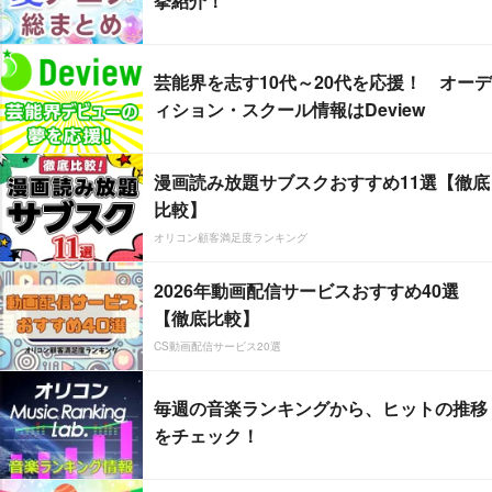
挙紹介！
芸能界を志す10代～20代を応援！ オーデ
ィション・スクール情報はDeview
漫画読み放題サブスクおすすめ11選【徹底
比較】
オリコン顧客満足度ランキング
2026年動画配信サービスおすすめ40選
【徹底比較】
CS動画配信サービス20選
毎週の音楽ランキングから、ヒットの推移
をチェック！