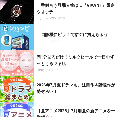
一番似合う登場人物は…『VIVANT』限定
ウオッチ
オリコンタイアップ特集
自販機にピッ！ですぐに買えちゃう
（PR）ジハンピ
朝1分貼るだけ！ミルクピールで一日中ず
っとうるツヤ肌
（PR）サボリーノ
2026年7月夏ドラマも、注目作＆話題作が
勢ぞろい！
【夏アニメ2026】7月期夏の新アニメを一