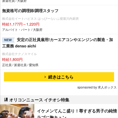
派遣社員 / 大阪府
無資格可の調理師/調理スタッフ
株式会社イートハピネス はっぴーらいふ寝屋川内厨房
時給1,177円～1,220円
アルバイト・パート / 大阪府
安定の正社員雇用!カーエアコンやエンジンの製造・加
NEW
工業務 denso aichi
株式会社テクノスマイル
時給1,800円
正社員 / 派遣社員 / 愛知県
続きはこちら
sponsored by 求人ボックス
オリコンニュース イチオシ特集
イケメンてんこ盛り！尊すぎる男子の純情
ラブに胸キュン