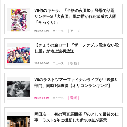
V6似のキャラ、『半妖の夜叉姫』登場で話題
サンデーS『犬夜叉』風に描かれた武威六人隊
「そっくり!」
｜アニメ｜
2022-10-26
ニュース
【きょうの金ロー】『ザ・ファブル 殺さない殺
し屋』が地上波初放送
｜映画｜
2022-06-03
ニュース
V6のラストツアーファイナルライブが「映像3
部門」同時1位獲得【オリコンランキング】
｜音楽｜
2022-04-21
ニュース
岡田准一、初の写真展開催「V6として最後の仕
事」ラスト2年に撮影した約300点が展示