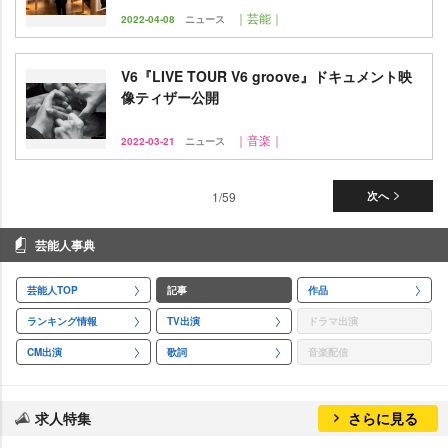
｜芸能｜
2022-04-08
ニュース
V6『LIVE TOUR V6 groove』ドキュメント映
像ティザー公開
｜音楽｜
2022-03-21
ニュース
1/59
次へ
芸能人事典
芸能人TOP
記事
作品
ランキング情報
TV出演
ドラマ出演
CM出演
歌詞
音楽配信
求人特集
さらに見る