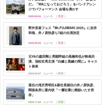
だ」「WAになっておどろう」をバンドアレン
ジでパフォーマンス 会場を沸かす
｜音楽｜
2025-09-30
ニュース
野外音楽フェス『Mt.FUJIMAKI 2025』に吉井
和哉、井ノ原快彦ら7組の出演決定
｜音楽｜
2025-05-25
ニュース
元V6の森田剛と男闘呼組の高橋和也が映画共
演、池松壮亮主演『白鍵と黒鍵の間に』キャス
ト発表
｜映画｜
2023-04-27
ニュース
退任の滝沢秀明氏&新社長就任の井ノ原快彦、
関係各所に案内状「一層社業に精励いたす所
存」
｜芸能｜
2022-11-02
ニュース