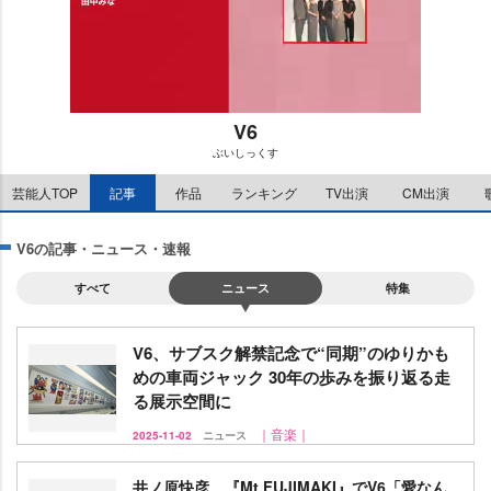
V6
ぶいしっくす
M
芸能人TOP
記事
作品
ランキング
TV出演
CM出演
u
t
e
V6の記事・ニュース・速報
すべて
ニュース
特集
V6、サブスク解禁記念で“同期”のゆりかも
めの車両ジャック 30年の歩みを振り返る走
る展示空間に
｜音楽｜
2025-11-02
ニュース
井ノ原快彦、『Mt.FUJIMAKI』でV6「愛なん