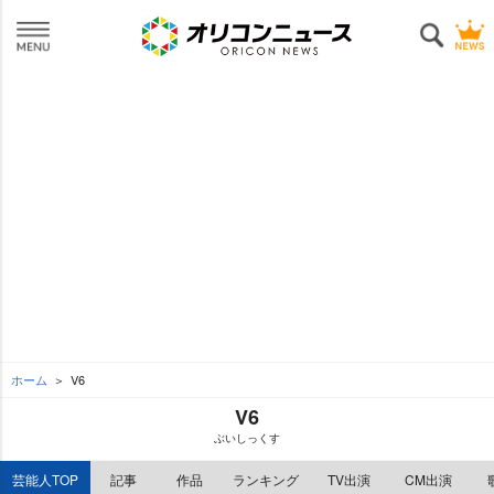
ホーム
V6
V6
ぶいしっくす
芸能人TOP
記事
作品
ランキング
TV出演
CM出演