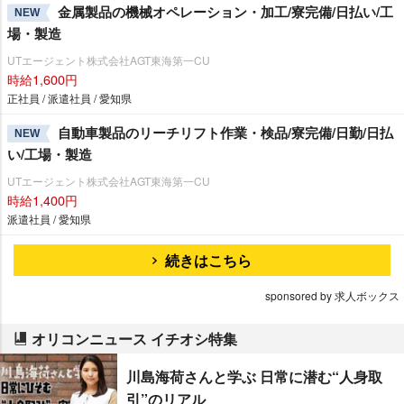
金属製品の機械オペレーション・加工/寮完備/日払い/工
NEW
場・製造
UTエージェント株式会社AGT東海第一CU
時給1,600円
正社員 / 派遣社員 / 愛知県
自動車製品のリーチリフト作業・検品/寮完備/日勤/日払
NEW
い/工場・製造
UTエージェント株式会社AGT東海第一CU
時給1,400円
派遣社員 / 愛知県
続きはこちら
sponsored by 求人ボックス
オリコンニュース イチオシ特集
川島海荷さんと学ぶ 日常に潜む“人身取
引”のリアル