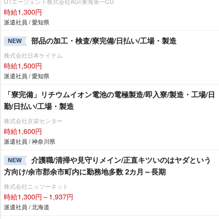
UTエージェント株式会社AGT東海第一CU
時給1,300円
派遣社員 / 愛知県
部品の加工・検査/寮完備/日払い/工場・製造
NEW
株式会社日本ケイテム
時給1,500円
派遣社員 / 愛知県
「寮完備」リチウムイオン電池の電極製造/即入寮/製造・工場/日
勤/日払い/工場・製造
株式会社京栄センター
時給1,600円
派遣社員 / 神奈川県
介護職/清掃や見守りメイン/正直キツいのはヤダという
NEW
方向け/余市郡余市町内に勤務地多数 2カ月～長期
株式会社ニッソーネット
時給1,300円～1,937円
派遣社員 / 北海道