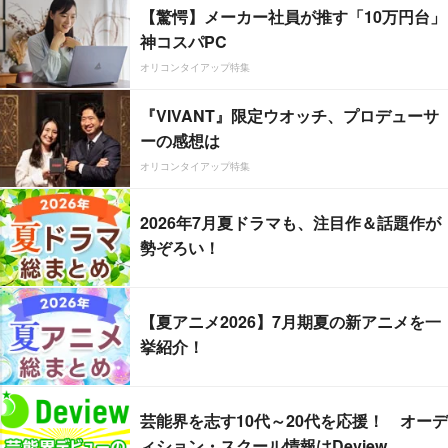
【驚愕】メーカー社員が推す「10万円台」
神コスパPC
オリコンタイアップ特集
『VIVANT』限定ウオッチ、プロデューサ
ーの感想は
オリコンタイアップ特集
2026年7月夏ドラマも、注目作＆話題作が
勢ぞろい！
【夏アニメ2026】7月期夏の新アニメを一
挙紹介！
芸能界を志す10代～20代を応援！ オーデ
ィション・スクール情報はDeview