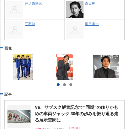
井ノ原快彦
森田剛
三宅健
岡田准一
画像
記事
V6、サブスク解禁記念で“同期”のゆりかも
めの車両ジャック 30年の歩みを振り返る走
る展示空間に
｜音楽｜
2025-11-02
ニュース