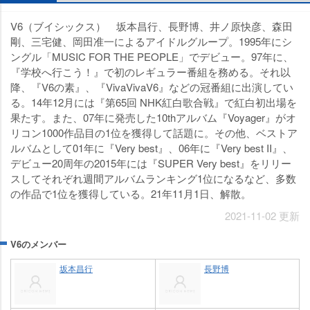
V6（ブイシックス） 坂本昌行、長野博、井ノ原快彦、森田
剛、三宅健、岡田准一によるアイドルグループ。1995年にシ
ングル「MUSIC FOR THE PEOPLE」でデビュー。97年に、
『学校へ行こう！』で初のレギュラー番組を務める。それ以
降、『V6の素』、『VivaVivaV6』などの冠番組に出演してい
る。14年12月には『第65回 NHK紅白歌合戦』で紅白初出場を
果たす。また、07年に発売した10thアルバム『Voyager』がオ
リコン1000作品目の1位を獲得して話題に。その他、ベストア
ルバムとして01年に『Very best』、06年に『Very best II』、
デビュー20周年の2015年には『SUPER Very best』をリリー
スしてそれぞれ週間アルバムランキング1位になるなど、多数
の作品で1位を獲得している。21年11月1日、解散。
2021-11-02 更新
V6のメンバー
坂本昌行
長野博