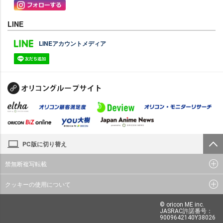
LINE
LINEアカウントメディア
PC版に切り替え
禁無断複写転載
クッキーの使用について
© oricon ME inc.
JASRAC許諾番号：
9009642140Y38026