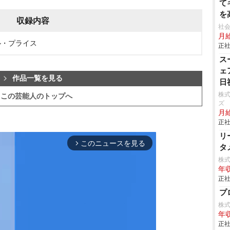
て
を
収録内容
可
社会
月給
ャル・プライス
正社
ス
ェ
作品一覧を見る
日
株
この芸能人のトップへ
ズ
月給
正社
リ
このニュースを見る
arrow_forward_ios
タ
株
年収
正社
プ
株式会
年収
正社