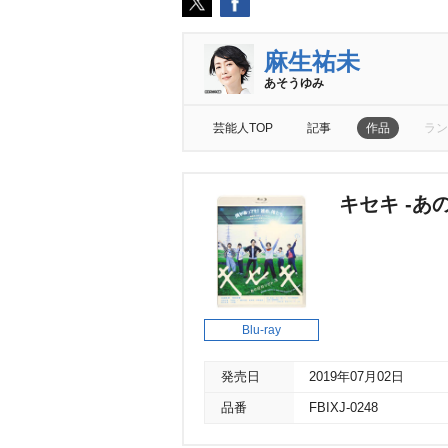
麻生祐未
あそうゆみ
芸能人TOP
記事
作品
ラン
キセキ -あ
Blu-ray
発売日
2019年07月02日
品番
FBIXJ-0248