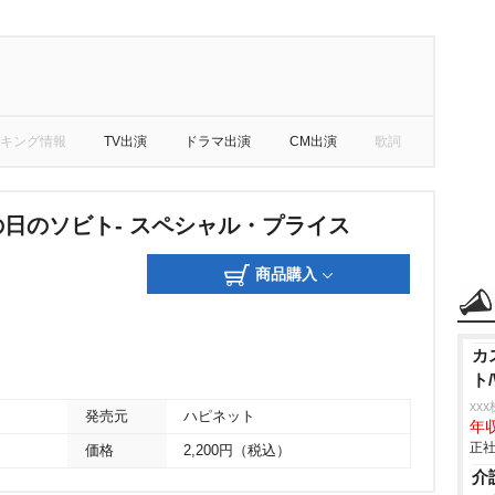
キング情報
TV出演
ドラマ出演
CM出演
歌詞
の日のソビト- スペシャル・プライス
商品購入
カ
ト
xx
発売元
ハピネット
年収
正社
価格
2,200円（税込）
介