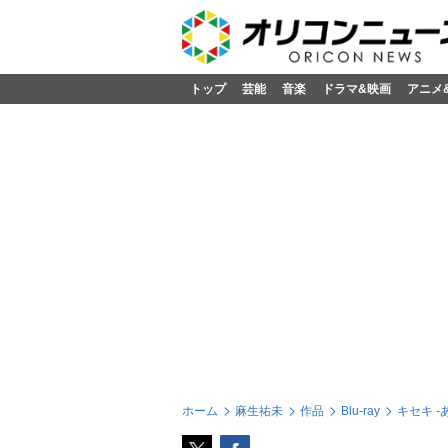
トップ
芸能
音楽
ドラマ&映画
アニメ
ホーム
麻生祐未
作品
Blu-ray
キセキ 