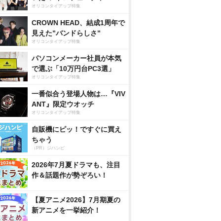
オリコンタイアップ特集
CROWN HEAD、結成1周年で
見えた”バンドらしさ”
オリコンタイアップ特集
パソコンメーカー社員が本気
で選ぶ「10万円台PC3選」
オリコンタイアップ特集
一番似合う登場人物は…『VIV
ANT』限定ウオッチ
オリコンタイアップ特集
自販機にピッ！ですぐに買え
ちゃう
（PR）ジハンピ
2026年7月夏ドラマも、注目
作＆話題作が勢ぞろい！
【夏アニメ2026】7月期夏の
新アニメを一挙紹介！