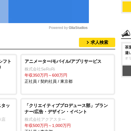
Powered by 
GliaStudios
求人検索
M
茶
u
違
オ
t
シフト
アニメーター/モバイル/アプリサービス
り
e
株式会社SeRoRi
年収350万円～600万円
正社員 / 契約社員 / 東京都
スタッ
「クリエイティブプロデュース部」プラン
ナー/広告・デザイン・イベント
本店
株式会社アクアスター
年収500万円～1,000万円