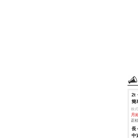
2
簡
株
月
正社
長
中