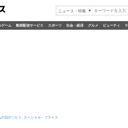
ニュース・特集
&ゲーム
動画配信サービス
スポーツ
社会・経済
グルメ
ビューティ
ラ
-あの日のソビト- スペシャル・プライス