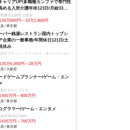
キャリアUP!多職種カンファで専門性
高める入所介護年休123日/月給33万
医療法人財団 仁医会
26万800円～33万1,800円
員 / 東京都
ーパー銭湯レストラン国内トップシ
ア企業の一般事務/年間休日121日/土
祝休み
式会社フラット・フィールド・オペレーション
25万6,000円～28万円
員 / 大阪府
ードゲームプランナー/ゲーム・エン
メ
式会社オルトプラス
400万円～800万円
員 / 東京都
ログラマー/ゲーム・エンタメ
社Studio Oops
420万円～700万円
員 / 東京都