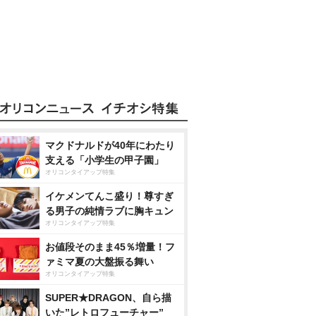
マクドナルドが40年にわたり
支える「小学生の甲子園」
オリコンタイアップ特集
イケメンてんこ盛り！尊すぎ
る男子の純情ラブに胸キュン
オリコンタイアップ特集
お値段そのまま45％増量！フ
ァミマ夏の大盤振る舞い
オリコンタイアップ特集
SUPER★DRAGON、自ら描
いた”レトロフューチャー”