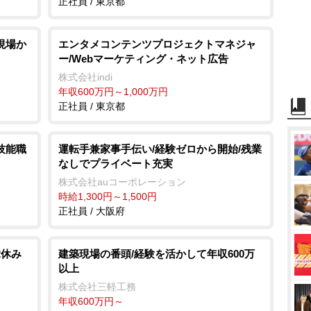
正社員 / 東京都
現場か
エンタメコンテンツプロジェクトマネジャ
ー/Webマーケティング・ネット広告
株式会社indi
年収600万円～1,000万円
正社員 / 東京都
技能職
運転手兼家事手伝い/経験ゼロから開始/残業
なしでプライベート充実
株式会社auコーポレーション
時給1,300円～1,500円
正社員 / 大阪府
2休み
建築現場の番頭/経験を活かして年収600万
以上
株式会社三軽工務
年収600万円～