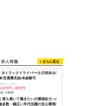
さらに見る
t・3tトラックドライバー/土日祝休み/
単/交通費支給/未経験可
式会社しんめい
給24万円～30万円
員 / 大阪府
く落ち着いて働きたい介護福祉士へ/
途多数・幅広い年代活躍の安心環境/