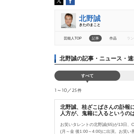
北野誠
きたのまこと
芸能人TOP
記事
作品
ラン
北野誠の記事・ニュース・速
すべて
1～10／25
件
北野誠、桂ざこばさんの訃報
人方が、鬼籍に入るというの
お笑いタレントの北野誠(65)が13日
(月～金 後1:00～4:00)に出演。お