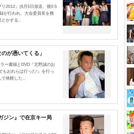
t
012』(8月5日放送、後0:5
e
収録が行われ、大会委員長を務
かする...
なのが憑いてくる」
ホラー書籍とDVD『北野誠のお
でもおれらは行った!』を行っ
体験した...
マガジン』で在京キー局