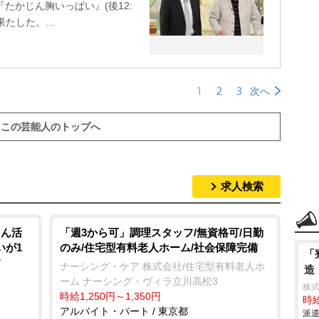
たかじん胸いっぱい』(後12:
たした。...
1
2
3
次へ
この芸能人のトップへ
求人検索
さん活
「週3から可」調理スタッフ/無資格可/日勤
いが1
のみ/住宅型有料老人ホーム/社会保障完備
「
フ
ナーシング・ケア 株式会社/住宅型有料老人ホ
造
ーム ナーシング・ヴィラ立川高松3
株
時給1,250円～1,350円
時給
アルバイト・パート / 東京都
派遣