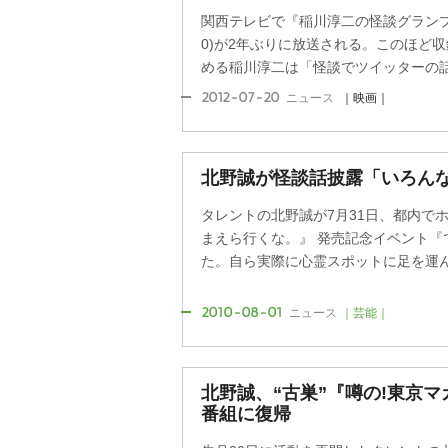
関西テレビで『稲川淳二の怪談グランプリ2
0)が2年ぶりに放送される。このほど
める稲川淳二は「怪談でツイッターの話と
2012-07-20
ニュース
｜映画｜
北野誠が怪談話披露「いろん
タレントの北野誠が7月31日、都内で
まえら行くな。』 発売記念イベント『
た。自ら実際に心霊スポットに足を運んで
2010-08-01
ニュース
｜芸能｜
北野誠、“古巣”『噂の!東京
番組に復帰