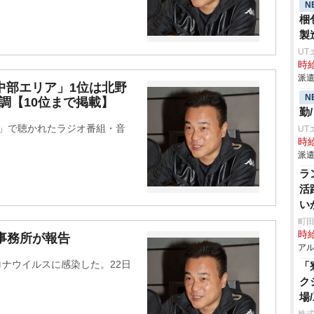
N
梱
製
UT
時給
派遣
グ「中部エリア」1位は北野
N
堅調【10位まで掲載】
勤
diko」で聴かれたラジオ番組・音
UT
時給
派遣
ラ
活
い
ス
町田
時給
事務所が報告
アル
ロナウイルスに感染した。22日
「
ク
場