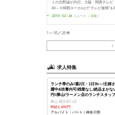
トの北野誠が25日、大阪・関西テレビ『
00～※関西ローカル)で“テレビ復帰”を果
2010-02-26
ニュース
｜芸能｜
1～10／25
件
求人特集
ランチ帯のみ!週2日・1日3h～/主婦
躍中&扶養内可/残業なし/絶品まかな
円!/豚山/ラーメン店のランチスタッ
豚山 横浜西口店
時給1,400円
アルバイト・パート / 神奈川県