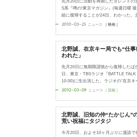
先月20日に活動を再開したタレントの北
S系『噂の!東京マガジン』(毎週日曜 後
組に復帰することが24日、わかった。北野
2010-03-25
ニュース
｜映画｜
北野誠、在京キー局でも“仕事
われた」
先月20日に無期限謹慎から復帰したば
日、東京・TBSラジオ『BATTLE TALK
10:00)に生出演した。ラジオの“在京キー
2010-03-09
ニュース
｜芸能｜
北野誠、旧知の仲“たかじん”の
荒い祝福にタジタジ
今月20日、およそ10ヶ月ぶりに漫談