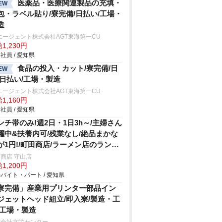
医薬品・医療関連製品の充填・
EW
包・ラベル貼り/寮完備/日払い/工場・
造
エージェント株式会社AGT東海第一CU
1,230円
社員 / 愛知県
食品の投入・カット/寮完備/日
EW
/日払い/工場・製造
エージェント株式会社AGT東海第一CU
1,160円
社員 / 愛知県
ンチ帯のみ!週2日・1日3h～/主婦さん
躍中&扶養内可/残業なし/絶品まかな
が1円!/町田商店/ラーメン店のランチ
タッフ
商店 守山店
1,200円
バイト・パート / 愛知県
寮完備」産業用プリンター部品イン
ジェットヘッド組立/即入寮/製造・工
/工場・製造