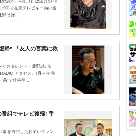
野誠が、4月11日放送分のTB
1:00)で在京テレビキー局の番
は謹...
復帰” 「友人の言葉に救
かりのタレント・北野誠が9
 RADIO アクセス』(月～金 後
局”で仕事復...
番組でテレビ復帰! 手
で仕事を再開したお笑いタレン