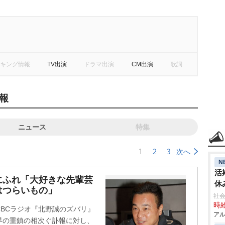
キング情報
TV出演
ドラマ出演
CM出演
歌詞
報
ニュース
特集
1
2
3
次へ
N
活
にふれ「大好きな先輩芸
休
はつらいもの」
社会
時給
、CBCラジオ『北野誠のズバリ』
アル
笑い界の重鎮の相次ぐ訃報に対し、