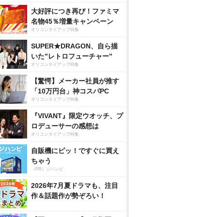
大好評につき再び！ファミマ
名物45％増量キャンペーン
オリコンタイアップ特集
SUPER★DRAGON、自ら描
いた”レトロフューチャー”
オリコンタイアップ特集
【驚愕】メーカー社員が推す
「10万円台」神コスパPC
オリコンタイアップ特集
『VIVANT』限定ウオッチ、プ
ロデューサーの感想は
オリコンタイアップ特集
自販機にピッ！ですぐに買え
ちゃう
（PR）ジハンピ
2026年7月夏ドラマも、注目
作＆話題作が勢ぞろい！