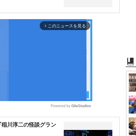
このニュースを見る
arrow_forward_ios
Powered by 
GliaStudios
M
『稲川淳二の怪談グラン
u