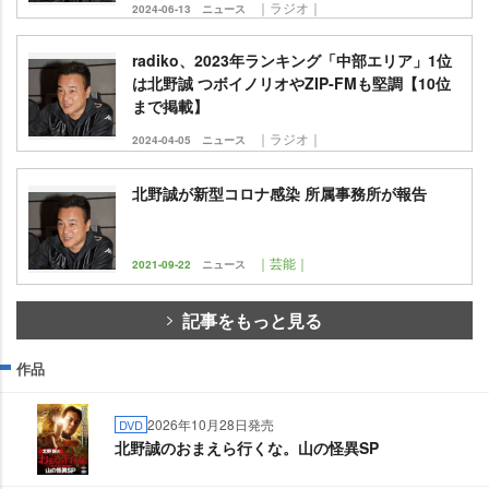
｜ラジオ｜
2024-06-13
ニュース
radiko、2023年ランキング「中部エリア」1位
は北野誠 つボイノリオやZIP‐FMも堅調【10位
まで掲載】
｜ラジオ｜
2024-04-05
ニュース
北野誠が新型コロナ感染 所属事務所が報告
｜芸能｜
2021-09-22
ニュース
記事をもっと見る
作品
2026年10月28日発売
DVD
北野誠のおまえら行くな。山の怪異SP