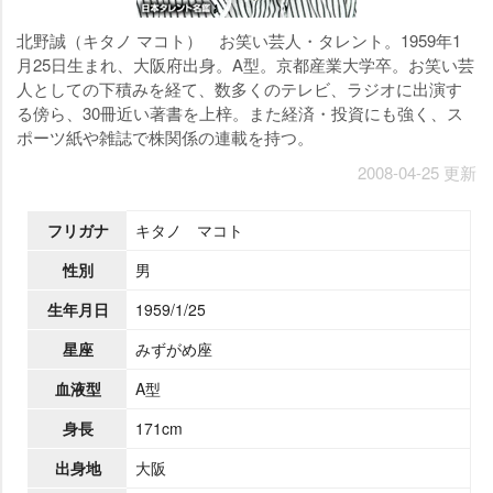
北野誠（キタノ マコト） お笑い芸人・タレント。1959年1
月25日生まれ、大阪府出身。A型。京都産業大学卒。お笑い芸
人としての下積みを経て、数多くのテレビ、ラジオに出演す
る傍ら、30冊近い著書を上梓。また経済・投資にも強く、ス
ポーツ紙や雑誌で株関係の連載を持つ。
2008-04-25 更新
フリガナ
キタノ マコト
性別
男
生年月日
1959/1/25
星座
みずがめ座
血液型
A型
身長
171cm
出身地
大阪