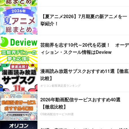
【夏アニメ2026】7月期夏の新アニメを一
挙紹介！
芸能界を志す10代～20代を応援！ オーデ
ィション・スクール情報はDeview
漫画読み放題サブスクおすすめ11選【徹底
比較】
オリコン顧客満足度ランキング
2026年動画配信サービスおすすめ40選
【徹底比較】
CS動画配信サービス20選