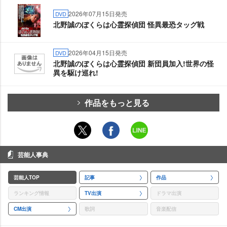
2026年07月15日発売
DVD
北野誠のぼくらは心霊探偵団 怪異最恐タッグ戦
2026年04月15日発売
DVD
北野誠のぼくらは心霊探偵団 新団員加入!世界の怪
異を駆け巡れ!
作品をもっと見る
芸能人事典
芸能人TOP
記事
作品
ランキング情報
TV出演
ドラマ出演
CM出演
歌詞
音楽配信