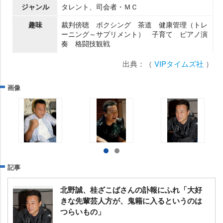
ジャンル
タレント、司会者・ＭＣ
趣味
裁判傍聴 ボクシング 茶道 健康管理（トレ
ーニング～サプリメント） 子育て ピアノ演
奏 格闘技観戦
出典：（
VIPタイムズ社
）
画像
記事
北野誠、桂ざこばさんの訃報にふれ「大好
きな先輩芸人方が、鬼籍に入るというのは
つらいもの」