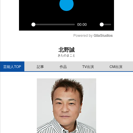
P
l
a
00:00
y
P
M
Powered by 
GliaStudios
l
u
a
t
y
e
北野誠
きたのまこと
芸能人TOP
記事
作品
TV出演
CM出演