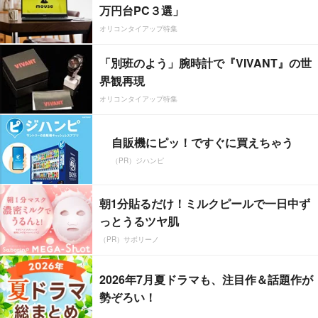
万円台PC３選」
オリコンタイアップ特集
「別班のよう」腕時計で『VIVANT』の世
界観再現
オリコンタイアップ特集
自販機にピッ！ですぐに買えちゃう
（PR）ジハンピ
朝1分貼るだけ！ミルクピールで一日中ず
っとうるツヤ肌
（PR）サボリーノ
2026年7月夏ドラマも、注目作＆話題作が
勢ぞろい！