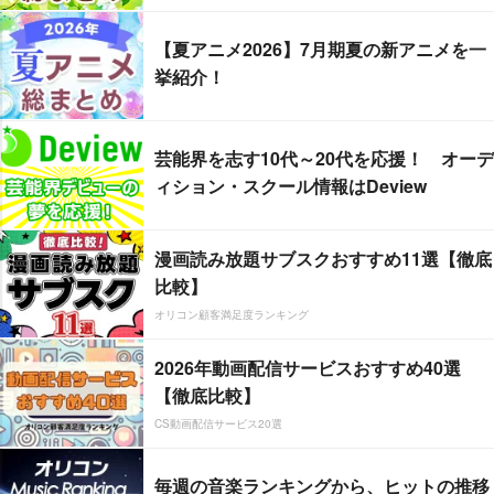
【夏アニメ2026】7月期夏の新アニメを一
挙紹介！
芸能界を志す10代～20代を応援！ オーデ
ィション・スクール情報はDeview
漫画読み放題サブスクおすすめ11選【徹底
比較】
オリコン顧客満足度ランキング
2026年動画配信サービスおすすめ40選
【徹底比較】
CS動画配信サービス20選
毎週の音楽ランキングから、ヒットの推移