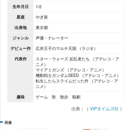
生年月日
1/2
星座
ぎ座
出身地
東京都
ジャンル
声優・ナレーター
デビュー作
広井王子のマルチ天国 （ラジオ）
代表作
スター・ウォーズ 反乱者たち （アテレコ・ア
ニメ）
マイアミガンズ （アテレコ・アニメ）
機動戦士ガンダムSEED （アテレコ・アニメ）
転生したらスライムだった件 （アテレコ・ア
ニメ）
趣味
ゲーム 歌 散歩 観劇
出典：（
VIPタイムズ社
）
画像