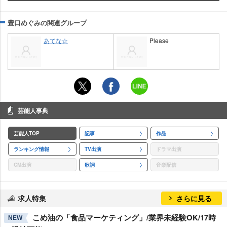
豊口めぐみの関連グループ
あてな☆
Please
芸能人事典
芸能人TOP
記事
作品
ランキング情報
TV出演
ドラマ出演
CM出演
歌詞
音楽配信
求人特集
さらに見る
こめ油の「食品マーケティング」/業界未経験OK/17時
NEW