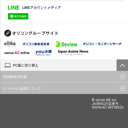
LINEアカウントメディア
PC版に切り替え
禁無断複写転載
クッキーの使用について
© oricon ME inc.
JASRAC許諾番号：
9009642140Y38026