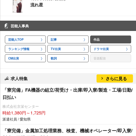
流れ星
芸能人事典
芸能人TOP
記事
作品
ランキング情報
TV出演
ドラマ出演
CM出演
歌詞
音楽配信
求人特集
さらに見る
「寮完備」FA機器の組立/荷受け・出庫/即入寮/製造・工場/日勤/
日払い
株式会社京栄センター
時給1,380円～1,725円
派遣社員 / 愛知県
「寮完備」金属加工処理業務、検査、機械オペレーター/即入寮/