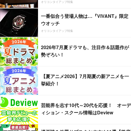
オリコンタイアップ特集
一番似合う登場人物は…『VIVANT』限定
ウオッチ
オリコンタイアップ特集
2026年7月夏ドラマも、注目作＆話題作が
勢ぞろい！
【夏アニメ2026】7月期夏の新アニメを一
挙紹介！
芸能界を志す10代～20代を応援！ オーデ
ィション・スクール情報はDeview