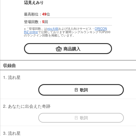
辺見えみり
最高順位：
49
位
登場回数：
5
回
※「登場回数」は
you大樹
および法人向けサービス・
ORICON
BiZ online
で公開しております週間シングルランキングTOP200
のランクイン回数を掲載しています。
商品購入
収録曲
1. 流れ星
歌詞
2. あなたに出会えた奇跡
歌詞
3. 流れ星