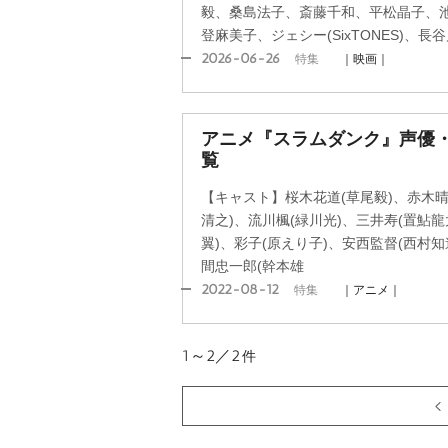
毅、桑島法子、斎藤千和、平松晶子、
登麻美子、ジェシー(SixTONES)、長
2026-06-26
特集
｜映画｜
アニメ『スラムダンク』声優
覧
【キャスト】桜木花道(草尾毅)、赤木晴
清之)、流川楓(緑川光)、三井寿(置鮎
翼)、彩子(原えり子)、安西監督(西村知
間忠一郎(幹本雄
2022-08-12
特集
｜アニメ｜
1～2／2
件