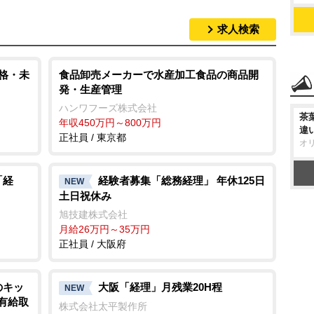
求人検索
資格・未
食品卸売メーカーで水産加工食品の商品開
発・生産管理
ハンワフーズ株式会社
茶
年収450万円～800万円
違
正社員 / 東京都
オ
「経
経験者募集「総務経理」 年休125日
NEW
土日祝休み
旭技建株式会社
月給26万円～35万円
正社員 / 大阪府
のキッ
大阪「経理」月残業20H程
NEW
/有給取
株式会社太平製作所