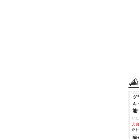
グ
キ
能
り
いた
月給
正社
障