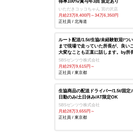
得率100%/賞与年3回 規定あり
いただきコッコちゃん 宮の沢店
月給23万8,400円～34万6,350円
正社員 / 北海道
ルート配送/1.5t/生協/未経験歓迎/つ
まで現場で走っていた所長が、良い
大変なことも正直に話します。by所
SBSゼンツウ株式会社
月給29万9,615円～
正社員 / 東京都
生協商品の配送ドライバー/1.5t/固定
日勤のみ/土日休み/AT限定OK
SBSゼンツウ株式会社
月給28万3,655円～
正社員 / 東京都