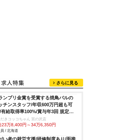
さらに見る
ランプリ金賞を受賞する焼鳥バルの
ッチンスタッフ/年収600万円超も可
!/有給取得率100%/賞与年3回 規定あ
だきコッコちゃん 宮の沢店
23万8,400円～34万6,350円
員 / 北海道
がい者の就労支援/研修制度あり/面接