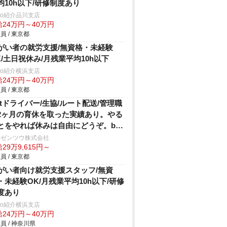
均10h以下/研修制度あり
trio紹介品川支店
給24万円～40万円
員 / 東京都
がい者の就労支援/無資格・未経験
K/土日祝休み/月残業平均10h以下
trio紹介横浜支店
給24万円～40万円
員 / 東京都
.5tドライバー/生協/ルート配送/管理職
2ヶ月の育休を取った実績あり。やる
とをやれば休みは自由にどうぞ。by
長
Sゼンツウ株式会社
29万9,615円～
員 / 東京都
がい者向け就労支援スタッフ/無資
・未経験OK/月残業平均10h以下/研修
度あり
trio紹介横浜支店
給24万円～40万円
員 / 神奈川県