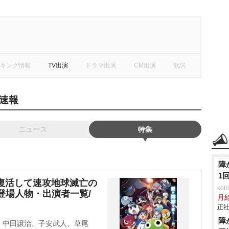
キング情報
TV出演
ドラマ出演
CM出演
歌詞
速報
ニュース
特集
障
1
復活して速攻地球滅亡の
ko
登場人物・出演者一覧/
月
正社
障
、中田譲治、子安武人、草尾