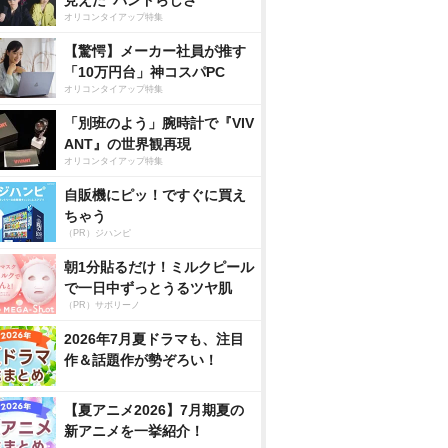
見えた”バンドらしさ”
オリコンタイアップ特集
【驚愕】メーカー社員が推す
「10万円台」神コスパPC
オリコンタイアップ特集
「別班のよう」腕時計で『VIV
ANT』の世界観再現
オリコンタイアップ特集
自販機にピッ！ですぐに買え
ちゃう
（PR）ジハンピ
朝1分貼るだけ！ミルクピール
で一日中ずっとうるツヤ肌
（PR）サボリーノ
2026年7月夏ドラマも、注目
作＆話題作が勢ぞろい！
【夏アニメ2026】7月期夏の
新アニメを一挙紹介！