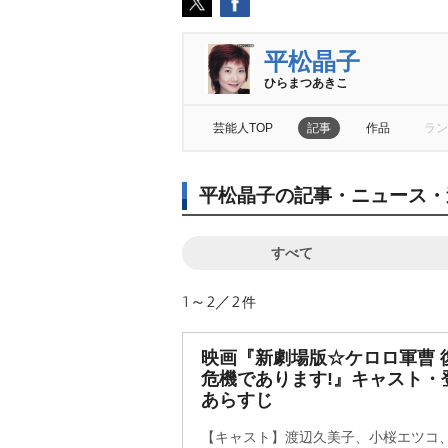
平松晶子
ひらまつあきこ
芸能人TOP
記事
作品
ラン
平松晶子の記事・ニュース・
すべて
1～2／2
件
映画『新劇場版☆ケロロ軍曹 
危機であります!』キャスト・
あらすじ
【キャスト】渡辺久美子、小桜エツコ