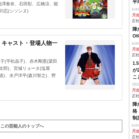
平
池澤春奈、石田彰、広橋涼、能
ko
谷川忍(シソンヌ)
月
正社
障
O
・キャスト・登場人物一
ko
月
正社
子(平松晶子)、赤木剛憲(梁田
1
龍太郎)、宮城リョータ(塩屋
が
道)、水戸洋平(森川智之)、野
こ
所
SB
月給
正社
障
格
制
ko
この芸能人のトップへ
月
正社