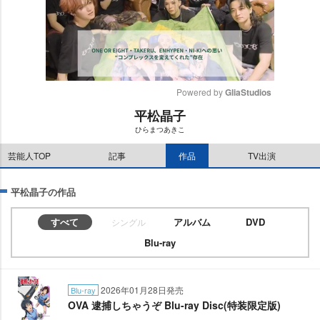
Powered by 
GliaStudios
平松晶子
M
ひらまつあきこ
u
t
芸能人TOP
記事
作品
TV出演
e
平松晶子の作品
すべて
アルバム
DVD
シングル
Blu-ray
2026年01月28日発売
Blu-ray
OVA 逮捕しちゃうぞ Blu-ray Disc(特装限定版)