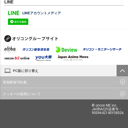
LINE
LINEアカウントメディア
PC版に切り替え
禁無断複写転載
クッキーの使用について
© oricon ME inc.
JASRAC許諾番号：
9009642140Y38026