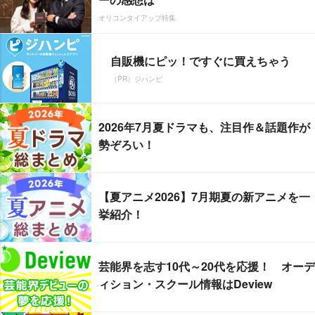
オリコンタイアップ特集
自販機にピッ！ですぐに買えちゃう
（PR）ジハンピ
2026年7月夏ドラマも、注目作＆話題作が
勢ぞろい！
【夏アニメ2026】7月期夏の新アニメを一
挙紹介！
芸能界を志す10代～20代を応援！ オーデ
ィション・スクール情報はDeview