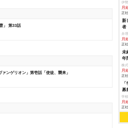
伊
月
正社
新
曹」 第33話
者
弁
月
正社
未
年
株
月
ヴァンゲリオン」第壱話「使徒、襲来」
正社
「
募
学校
月給
正社