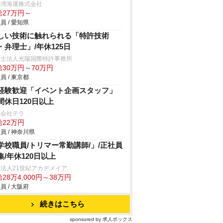
勢湾海運株式会社
給27万円～
員 / 愛知県
しい技術に触れられる「特許技術
・弁理士」/年休125日
理士法人光陽国際特許事務所
給30万円～70万円
員 / 東京都
経験歓迎「イベント企画スタッフ」
間休日120日以上
式会社テラ
給22万円
員 / 神奈川県
学校職員/トリマー常勤講師/」/正社員
集/年休120日以上
法人21世紀アカデメイア
28万4,000円～38万円
員 / 大阪府
続きはこちら
sponsored by 求人ボックス