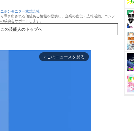
：
ニホンモニター株式会社
から導き出される価値ある情報を提供し、企業の宣伝・広報活動、コンテ
動の成功をサポートします。
この芸能人のトップへ
このニュースを見る
arrow_forward_ios