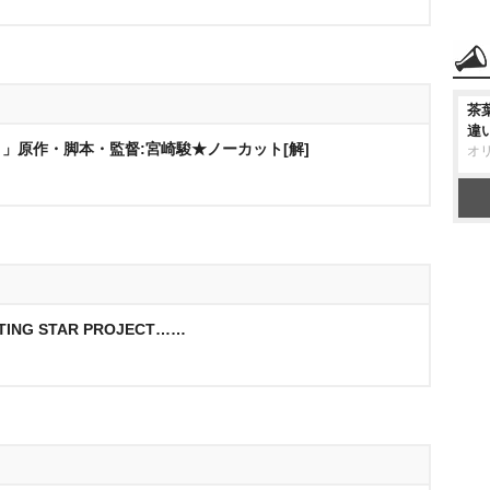
茶
違
」原作・脚本・監督:宮崎駿★ノーカット[解]
オ
ING STAR PROJECT……