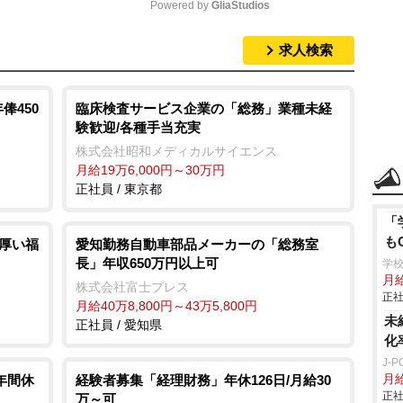
Powered by 
GliaStudios
求人検索
M
u
t
俸450
臨床検査サービス企業の「総務」業種未経
験歓迎/各種手当充実
e
株式会社昭和メディカルサイエンス
月給19万6,000円～30万円
正社員 / 東京都
「
も
手厚い福
愛知勤務自動車部品メーカーの「総務室
長」年収650万円以上可
学
月給
株式会社富士プレス
正社
月給40万8,800円～43万5,800円
未
正社員 / 愛知県
化
J-
年間休
経験者募集「経理財務」年休126日/月給30
月給
正社
万～可