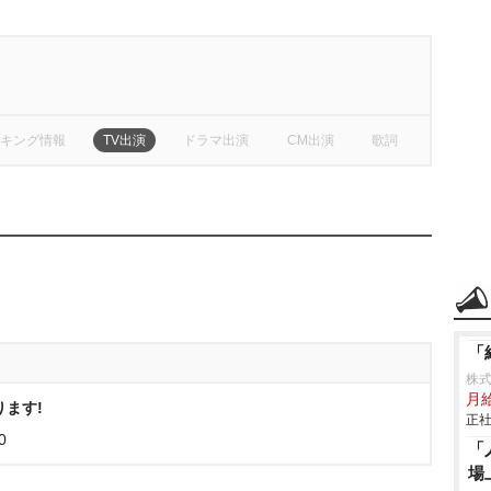
キング情報
TV出演
ドラマ出演
CM出演
歌詞
「
株
月給
ります!
正社
0
「
場