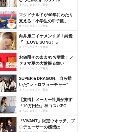
オリコンタイアップ特集
マクドナルドが40年にわたり
支える「小学生の甲子園」
オリコンタイアップ特集
向井康二イケメンすぎ！純愛
『（LOVE SONG）』
オリコンタイアップ特集
お値段そのまま45％増量！フ
ァミマ夏の大盤振る舞い
オリコンタイアップ特集
SUPER★DRAGON、自ら描
いた”レトロフューチャー”
オリコンタイアップ特集
【驚愕】メーカー社員が推す
「10万円台」神コスパPC
オリコンタイアップ特集
『VIVANT』限定ウオッチ、プ
ロデューサーの感想は