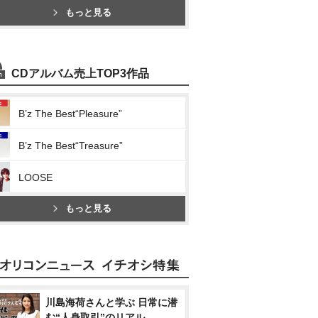
もっと見る
CDアルバム売上TOP3作品
B’z The Best“Pleasure”
B’z The Best“Treasure”
LOOSE
もっと見る
川島海荷さんと学ぶ 日常に潜
む“人身取引”のリアル