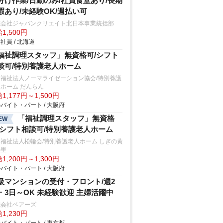
分け作業/日勤のみ/社員食堂あり/長期
暇あり/未経験OK/週払い可
式会社ジャパンクリエイト北日本事業統括部
1,500円
社員 / 北海道
福祉調理スタッフ」無資格可/シフト
談可/特別養護老人ホーム
会福祉法人ノーマライゼーション協会/特別養護
ホーム だんらん
1,177円～1,500円
バイト・パート / 大阪府
「福祉調理スタッフ」無資格
EW
/シフト相談可/特別養護老人ホーム
福祉法人松輪会/特別養護老人ホーム しぎの黄
の里
1,200円～1,300円
バイト・パート / 大阪府
級マンションの受付・フロント/週2
・3日～OK 未経験歓迎 主婦活躍中
式会社ベアーズ
1,230円