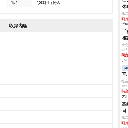
仕
価格
7,300円（税込）
休
株
時給
派遣
収録内容
「
相
社
老人
時給
アル
N
可
社会
金
時給
アル
高
日
株
時給