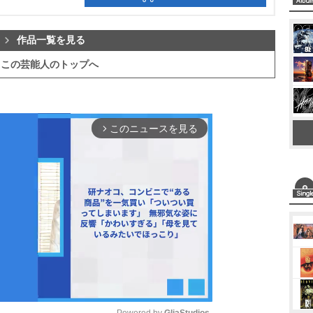
作品一覧を見る
この芸能人のトップへ
このニュースを見る
arrow_forward_ios