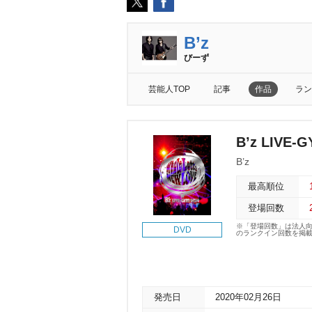
B’z
びーず
芸能人TOP
記事
作品
ラン
B’z LIVE-G
B’z
最高順位
登場回数
※「登場回数」は法人
DVD
のランクイン回数を掲
発売日
2020年02月26日