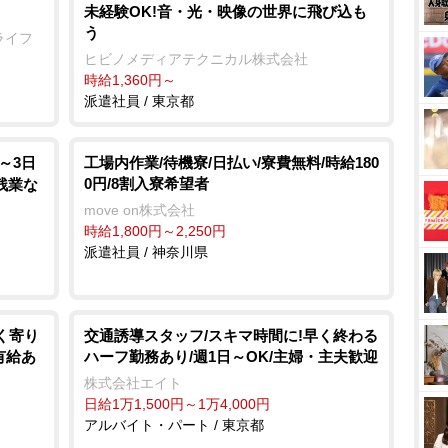
未経験OK!音・光・映像の世界に飛び込も
う
ライフ
ヒビノメディアテクニカル株式会社
時給1,360円～
派遣社員 / 東京都
～3日
工場内作業/待機寮/日払い/寮費無料/時給180
0円/8割入寮希望者
残業な
move on株式会社
時給1,800円～2,250円
派遣社員 / 神奈川県
く寄り
交通誘導スタッフ/スキマ時間に!早く終わる
有給あ
ハーフ勤務あり/週1日～OK/主婦・主夫歓迎
株式会社エイト
日給1万1,500円～1万4,000円
アルバイト・パート / 東京都