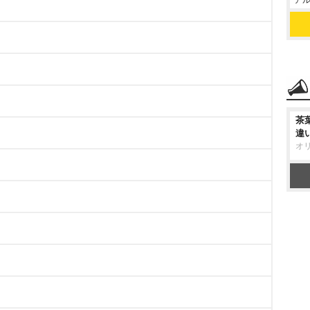
アル
茶
違
オ