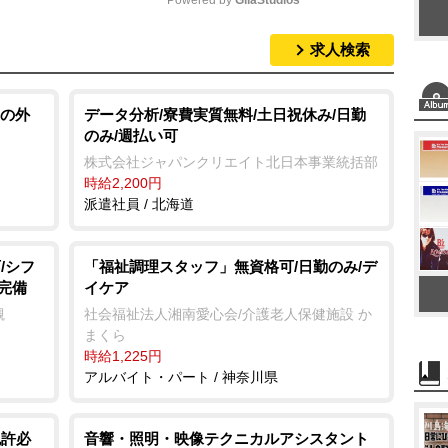
Powered by 
GliaStudios
求人検索
M
u
t
の外
データ分析/寮費実質無料/土日祝休み/日勤
のみ/週払い可
e
株式会社ジャパンクリエイト北日本事業統括部
時給2,200円
派遣社員 / 北海道
/シフ
「福祉調理スタッフ」無資格可/日勤のみ/デ
完備
イケア
槻
社会福祉法人湘南愛心会/介護老人保健施設 か
まくら
時給1,225円
アルバイト・パート / 神奈川県
免許必
音響・照明・映像テクニカルアシスタント