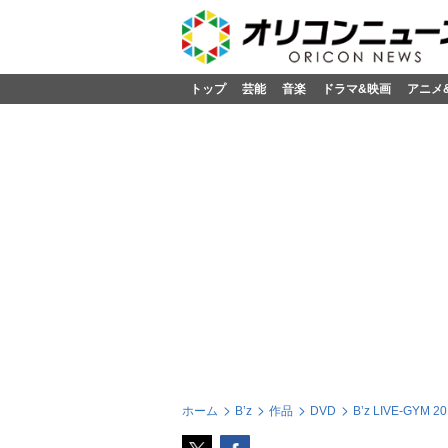
トップ
芸能
音楽
ドラマ&映画
アニメ
ホーム
B’z
作品
DVD
B’z LIVE-GYM 20