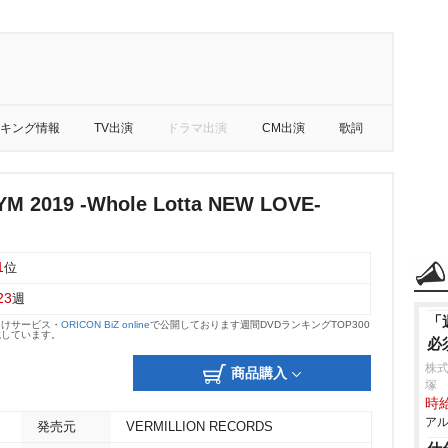
キング情報
TV出演
ドラマ出演
CM出演
歌詞
YM 2019 -Whole Lotta NEW LOVE-
1
位
23
週
「
向けサービス・
ORICON BiZ online
で公開しております週間DVDランキングTOP300
載しています。
必
株
商品購入
塚
時給
アル
発売元
VERMILLION RECORDS