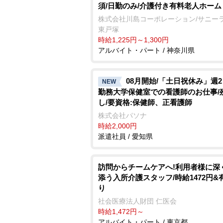
須/日勤のみ/介護付き有料老人ホーム
株式会社川島コーポレーション/サニー
東戸塚
時給1,225円～1,300円
アルバイト・パート / 神奈川県
08月開始/「土日祝休み」週2
NEW
勤務大学保健室での看護師のお仕事/
し/要資格:保健師、正看護師
株式会社パソナ
時給2,000円
派遣社員 / 愛知県
訪問からチームケアへ!利用者様に深
添う入所介護スタッフ/時給1472円&
り
社会医療法人財団 仁医会
時給1,472円～
アルバイト・パート / 東京都