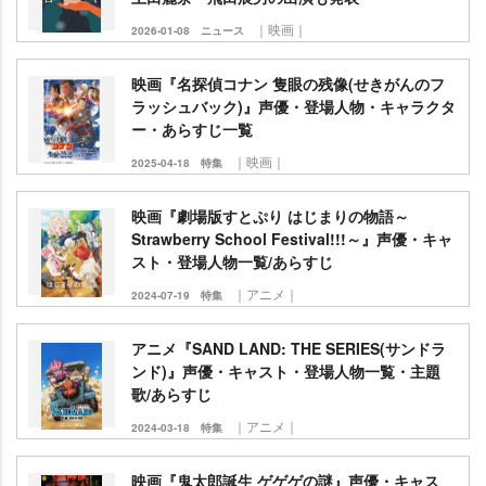
｜映画｜
2026-01-08
ニュース
映画『名探偵コナン 隻眼の残像(せきがんのフ
ラッシュバック)』声優・登場人物・キャラクタ
ー・あらすじ一覧
｜映画｜
2025-04-18
特集
映画『劇場版すとぷり はじまりの物語～
Strawberry School Festival!!!～』声優・キャ
スト・登場人物一覧/あらすじ
｜アニメ｜
2024-07-19
特集
アニメ『SAND LAND: THE SERIES(サンドラ
ンド)』声優・キャスト・登場人物一覧・主題
歌/あらすじ
｜アニメ｜
2024-03-18
特集
映画『鬼太郎誕生 ゲゲゲの謎』声優・キャス