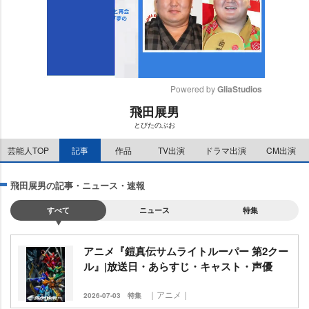
Powered by 
GliaStudios
飛田展男
M
とびたのぶお
u
t
芸能人TOP
記事
作品
TV出演
ドラマ出演
CM出演
e
飛田展男の記事・ニュース・速報
すべて
ニュース
特集
アニメ『鎧真伝サムライトルーパー 第2クー
ル』|放送日・あらすじ・キャスト・声優
｜アニメ｜
2026-07-03
特集