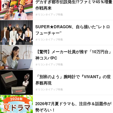
デカすぎ都市伝説発生!?ファミマ45％増量
作戦再来
オリコンタイアップ特集
SUPER★DRAGON、自ら描いた”レトロ
フューチャー”
オリコンタイアップ特集
【驚愕】メーカー社員が推す「10万円台」
神コスパPC
オリコンタイアップ特集
「別班のよう」腕時計で『VIVANT』の世
界観再現
オリコンタイアップ特集
2026年7月夏ドラマも、注目作＆話題作が
勢ぞろい！