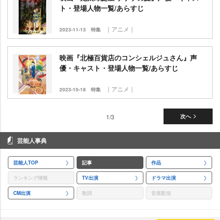
ト・登場人物一覧/あらすじ
｜アニメ｜
2023-11-13
特集
映画『北極百貨店のコンシェルジュさん』声
優・キャスト・登場人物一覧/あらすじ
｜アニメ｜
2023-10-18
特集
1/3
次へ
芸能人事典
芸能人TOP
記事
作品
ランキング情報
TV出演
ドラマ出演
CM出演
歌詞
音楽配信