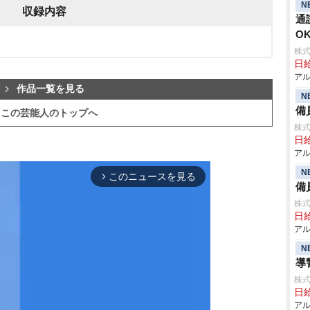
N
収録内容
通
O
株式
日給
アル
作品一覧を見る
N
備
この芸能人のトップへ
株式
日給
アル
N
このニュースを見る
arrow_forward_ios
備
株式
日給
アル
N
導
株式
日給
アル