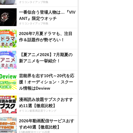
オリコンタイアップ特集
一番似合う登場人物は…『VIV
ANT』限定ウオッチ
オリコンタイアップ特集
2026年7月夏ドラマも、注目
作＆話題作が勢ぞろい！
【夏アニメ2026】7月期夏の
新アニメを一挙紹介！
芸能界を志す10代～20代を応
援！オーディション・スクー
ル情報はDeview
漫画読み放題サブスクおすす
め11選【徹底比較】
オリコン顧客満足度ランキング
2026年動画配信サービスおす
すめ40選【徹底比較】
CS動画配信サービス20選