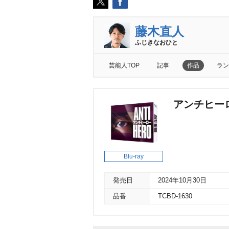
藤木直人
ふじきなおひと
芸能人TOP
記事
作品
ラン
アンチヒーロー
Blu-ray
発売日
2024年10月30日
品番
TCBD-1630