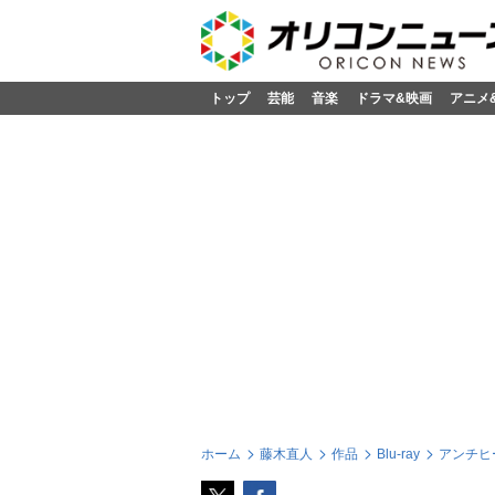
トップ
芸能
音楽
ドラマ&映画
アニメ
ホーム
藤木直人
作品
Blu-ray
アンチヒーロ