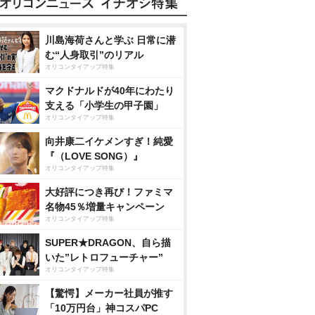
川島海荷さんと学ぶ 日常に潜
む“人身取引”のリアル
オリコンタイアップ特集
マクドナルドが40年にわたり
支える「小学生の甲子園」
オリコンタイアップ特集
向井康二イケメンすぎ！純愛
『（LOVE SONG）』
オリコンタイアップ特集
大好評につき再び！ファミマ
名物45％増量キャンペーン
オリコンタイアップ特集
SUPER★DRAGON、自ら描
いた”レトロフューチャー”
オリコンタイアップ特集
【驚愕】メーカー社員が推す
「10万円台」神コスパPC