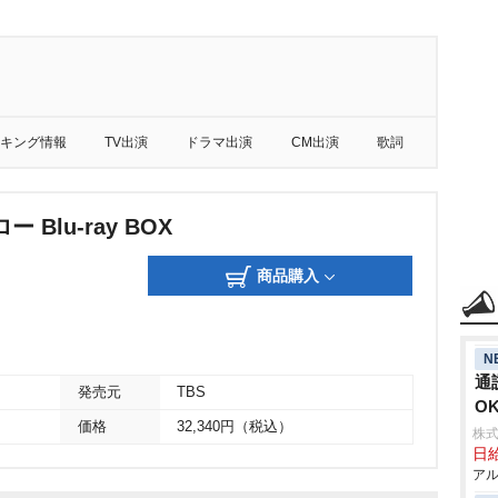
キング情報
TV出演
ドラマ出演
CM出演
歌詞
 Blu-ray BOX
商品購入
N
通
発売元
TBS
O
価格
32,340円（税込）
株式
日給
アル