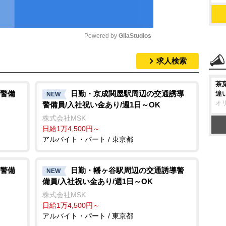
Powered by 
GliaStudios
求人検索
M
u
茶
t
警備
日勤・京成関屋駅周辺の交通誘導
違
NEW
オ
警備員/入社祝い金あり/週1日～OK
e
株式会社MSK
日給1万4,500円～
アルバイト・パート / 東京都
警備
日勤・幡ヶ谷駅周辺の交通誘導警
NEW
備員/入社祝い金あり/週1日～OK
株式会社MSK
日給1万4,500円～
アルバイト・パート / 東京都