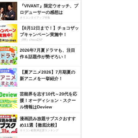
『VIVANT』限定ウオッチ、プ
ロデューサーの感想は
オリコンタイアップ特集
【8月12日まで！】チョコザッ
プキャンペーン実施中！
（PR）chocoZAP
2026年7月夏ドラマも、注目
作＆話題作が勢ぞろい！
【夏アニメ2026】7月期夏の
新アニメを一挙紹介！
芸能界を志す10代～20代を応
援！オーディション・スクー
ル情報はDeview
漫画読み放題サブスクおすす
め11選【徹底比較】
オリコン顧客満足度ランキング