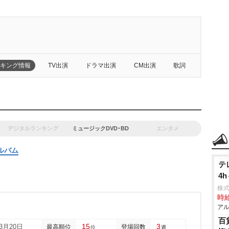
キング情報
TV出演
ドラマ出演
CM出演
歌詞
デジタルランキング
ミュージックDVD･BD
エンタメ
ルバム
テ
4
株式
時給
アル
百
15
3
03月20日
最高順位
登場回数
位
週