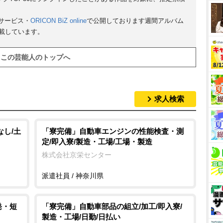
サービス・
ORICON BiZ online
で公開しております週間アルバム
掲載しています。
この芸能人のトップへ
求人検索
なし/土
「寮完備」自動車エンジンの性能検査・測
定/即入寮/製造・工場/工場・製造
株式会社京栄センター
派遣社員 / 神奈川県
発・短
「寮完備」自動車部品の組立/加工/即入寮/
製造・工場/日勤/日払い