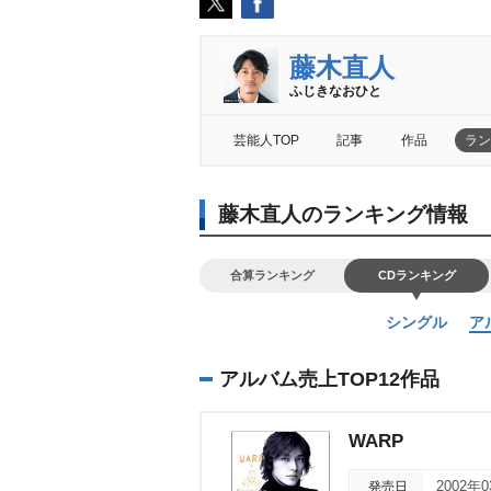
藤木直人
ふじきなおひと
芸能人TOP
記事
作品
ラン
藤木直人のランキング情報
合算ランキング
CDランキング
シングル
ア
アルバム売上TOP12作品
WARP
発売日
2002年