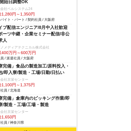
/開始日調整OK
会社ベルシステム24
1,280円～1,350円
バイト・パート / 契約社員 / 大阪府
イブ配信エンジニア/8月中入社歓迎
ポーツ中継・企業セミナー配信/非公
求人
ビノメディアテクニカル株式会社
400万円～600万円
員 / 派遣社員 / 大阪府
寮完備」食品の製造加工/原料投入・
包/即入寮/製造・工場/日勤/日払い
式会社京栄センター
1,100円～1,375円
社員 / 北海道
寮完備」倉庫内のピッキング作業/即
寮/製造・工場/工場・製造
式会社京栄センター
1,650円
社員 / 神奈川県