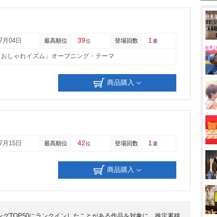
39
1
07月04日
最高順位
登場回数
位
週
「おしゃれイズム」オープニング・テーマ
商品購入
42
1
07月15日
最高順位
登場回数
位
週
商品購入
ンキングTOP50にランクインしたことがある作品を対象に、推定累積