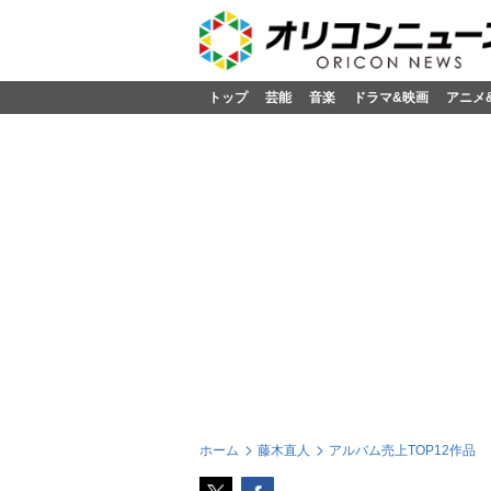
トップ
芸能
音楽
ドラマ&映画
アニメ
ホーム
藤木直人
アルバム売上TOP12作品