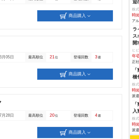
迎
株式
時給
商品購入
アル
ラ
ス
開
ヒ
年収
21
3
03月05日
最高順位
登場回数
位
週
正社
「
商品購入
梱
株
時給
派遣
ク
「
入
20
4
07月28日
最高順位
登場回数
位
週
株
時給
派遣
商品購入