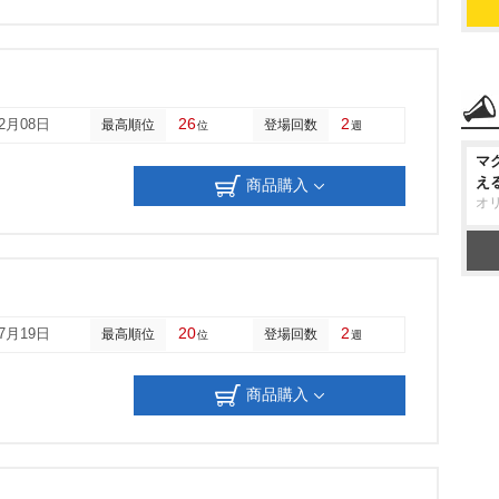
26
2
12月08日
最高順位
登場回数
位
週
マ
え
商品購入
オ
20
2
07月19日
最高順位
登場回数
位
週
商品購入