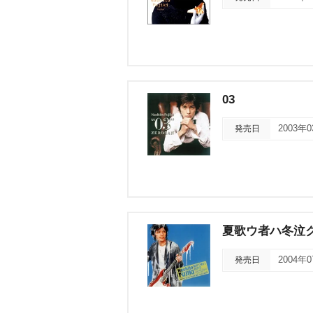
03
発売日
2003年
夏歌ウ者ハ冬泣
発売日
2004年