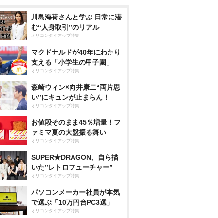
川島海荷さんと学ぶ 日常に潜
む“人身取引”のリアル
オリコンタイアップ特集
マクドナルドが40年にわたり
支える「小学生の甲子園」
オリコンタイアップ特集
森崎ウィン×向井康二“両片思
い”にキュンが止まらん！
オリコンタイアップ特集
お値段そのまま45％増量！フ
ァミマ夏の大盤振る舞い
オリコンタイアップ特集
SUPER★DRAGON、自ら描
いた”レトロフューチャー”
オリコンタイアップ特集
パソコンメーカー社員が本気
で選ぶ「10万円台PC3選」
オリコンタイアップ特集