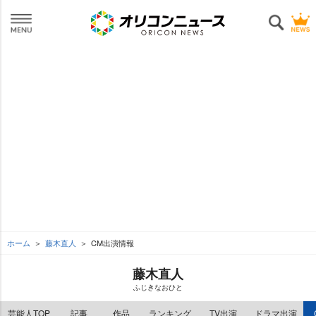
ホーム
藤木直人
CM出演情報
藤木直人
ふじきなおひと
芸能人TOP
記事
作品
ランキング
TV出演
ドラマ出演