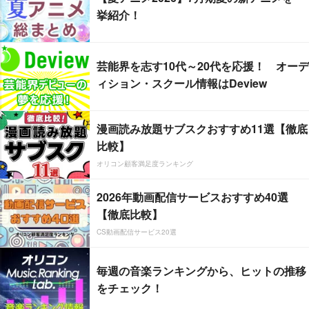
挙紹介！
芸能界を志す10代～20代を応援！ オーデ
ィション・スクール情報はDeview
漫画読み放題サブスクおすすめ11選【徹底
比較】
オリコン顧客満足度ランキング
2026年動画配信サービスおすすめ40選
【徹底比較】
CS動画配信サービス20選
毎週の音楽ランキングから、ヒットの推移
をチェック！