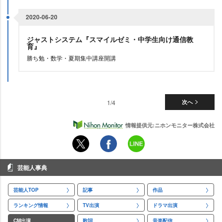
2020-06-20
ジャストシステム『スマイルゼミ・中学生向け通信教
育』
勝ち勉・数学・夏期集中講座開講
1/4
次へ
情報提供元:ニホンモニター株式会社
芸能人事典
芸能人TOP
記事
作品
ランキング情報
TV出演
ドラマ出演
CM出演
歌詞
音楽配信