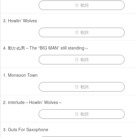
歌詞
3. Howlin’ Wolves
歌詞
4. 動かぬ男～The “BIG MAN” still standing～
歌詞
1. Monsoon Town
歌詞
2. interlude～Howlin’ Wolves～
歌詞
3. Guts For Saxophone