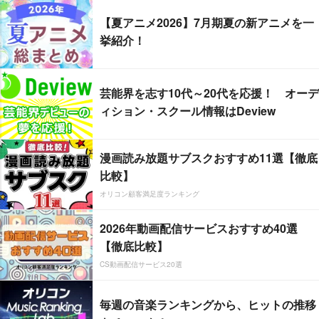
【夏アニメ2026】7月期夏の新アニメを一
挙紹介！
芸能界を志す10代～20代を応援！ オーデ
ィション・スクール情報はDeview
漫画読み放題サブスクおすすめ11選【徹底
比較】
オリコン顧客満足度ランキング
2026年動画配信サービスおすすめ40選
【徹底比較】
CS動画配信サービス20選
毎週の音楽ランキングから、ヒットの推移