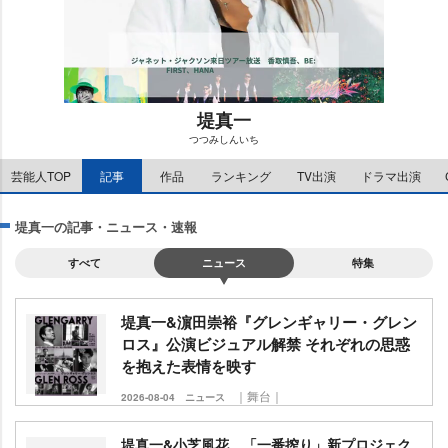
堤真一
つつみしんいち
M
芸能人TOP
記事
作品
ランキング
TV出演
ドラマ出演
u
t
e
堤真一の記事・ニュース・速報
すべて
ニュース
特集
堤真一&濵田崇裕『グレンギャリー・グレン
ロス』公演ビジュアル解禁 それぞれの思惑
を抱えた表情を映す
｜舞台｜
2026-08-04
ニュース
堤真一&小芝風花、「一番搾り」新プロジェク