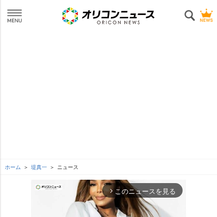
ホーム
堤真一
ニュース
このニュースを見る
arrow_forward_ios