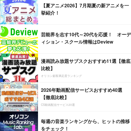
【夏アニメ2026】7月期夏の新アニメを一
挙紹介！
芸能界を志す10代～20代を応援！ オーデ
ィション・スクール情報はDeview
漫画読み放題サブスクおすすめ11選【徹底
比較】
オリコン顧客満足度ランキング
2026年動画配信サービスおすすめ40選
【徹底比較】
CS動画配信サービス20選
毎週の音楽ランキングから、ヒットの推移
をチェック！