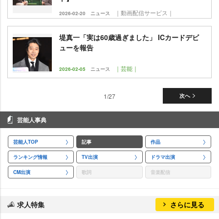
｜動画配信サービス｜
2026-02-20
ニュース
堤真一「実は60歳過ぎました」 ICカードデビ
ューを報告
｜芸能｜
2026-02-05
ニュース
1/27
次へ
芸能人事典
芸能人TOP
記事
作品
ランキング情報
TV出演
ドラマ出演
CM出演
歌詞
音楽配信
求人特集
さらに見る