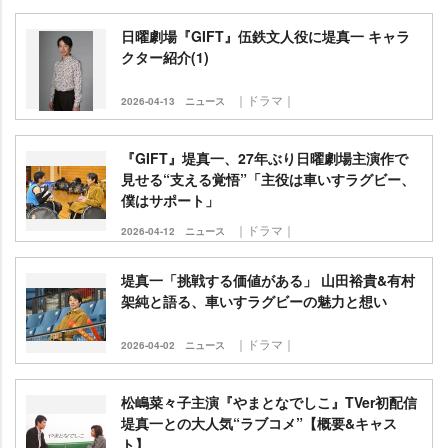
日曜劇場『GIFT』伍鉄文人役に堤真一 キャラ
クター紹介(1)
｜ドラマ｜
2026-04-13
ニュース
『GIFT』堤真一、27年ぶり日曜劇場主演作で
見せる“支える覚悟”「主役は車いすラグビー、
僕はサポート」
｜ドラマ｜
2026-04-12
ニュース
堤真一「挑戦する価値がある」 山田裕貴&有村
架純と語る、車いすラグビーの魅力と想い
｜ドラマ｜
2026-04-02
ニュース
松嶋菜々子主演『やまとなでしこ』TVer初配信
堤真一との大人気“ラブコメ”【概要&キャス
ト】