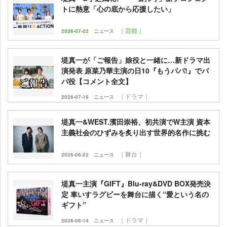
トに熱意「心の底から応援したい」
｜芸能｜
2026-07-22
ニュース
堤真一が「ご報告」娘役と一緒に…新ドラマ出
演発表 原菜乃華主演の日10『もうパパ!』でパ
パ役【コメント全文】
｜ドラマ｜
2026-07-19
ニュース
堤真一&WEST.濱田崇裕、初共演でW主演 資本
主義社会のひずみを炙り出す世界的名作に挑む
｜舞台｜
2026-06-22
ニュース
堤真一主演『GIFT』Blu-ray&DVD BOX発売決
定 車いすラグビーを舞台に描く“愛という名の
ギフト”
｜ドラマ｜
2026-06-14
ニュース