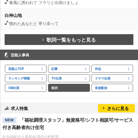
春風に誘われて フラリと出掛けましょ
白神山地
惚れたあなたと 寄り添って
歌詞一覧をもっと見る
芸能人事典
芸能人TOP
記事
作品
ランキング情報
TV出演
ドラマ出演
CM出演
歌詞
音楽配信
求人特集
さらに見る
「福祉調理スタッフ」無資格可/シフト相談可/サービス
NEW
付き高齢者向け住宅
社会福祉法人嘉祥会/清住の杜町田