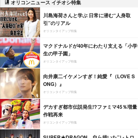
オリコンニュース イチオシ特集
川島海荷さんと学ぶ 日常に潜む“人身取
引”のリアル
オリコンタイアップ特集
マクドナルドが40年にわたり支える「小学
生の甲子園」
オリコンタイアップ特集
向井康二イケメンすぎ！純愛『（LOVE S
ONG）』
オリコンタイアップ特集
デカすぎ都市伝説発生!?ファミマ45％増量
作戦再来
オリコンタイアップ特集
SUPER★DRAGON、自ら描いた”レトロ