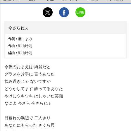
今さらねぇ
作詞 :
麻こよみ
作曲 :
影山時則
編曲 :
影山時則
今夜のおまえは 綺麗だと
グラスを片手に 言うあなた
飲み過ぎじゃ ないですか
どうかしてます 酔ってるあなた
けにウキウキ はしゃいだ笑顔
なによ 今さら 今さらねぇ
日暮れの浜辺で 二人きり
あなたにもらった さくら貝