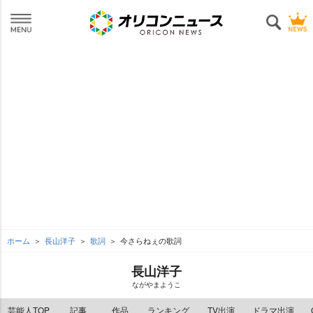
ホーム
長山洋子
歌詞
今さらねぇの歌詞
長山洋子
ながやまようこ
芸能人TOP
記事
作品
ランキング
TV出演
ドラマ出演