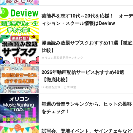
芸能界を志す10代～20代を応援！ オーデ
ィション・スクール情報はDeview
漫画読み放題サブスクおすすめ11選【徹底
比較】
オリコン顧客満足度ランキング
2026年動画配信サービスおすすめ40選
【徹底比較】
CS動画配信サービス20選
毎週の音楽ランキングから、ヒットの推移
をチェック！
試写会、登壇イベント、サインチェキなど